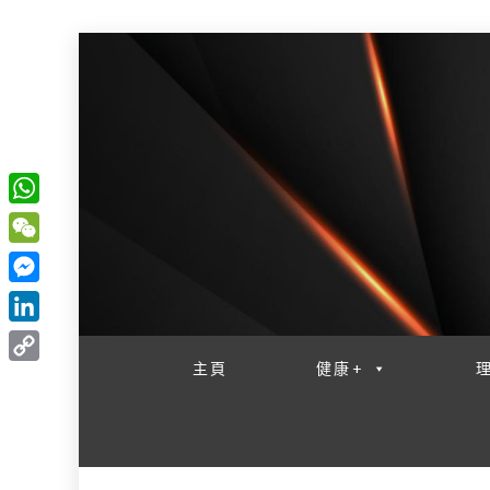
W
一網睇盡 八家大成
h
W
a
e
M
t
C
e
L
s
h
s
i
主頁
健康+
A
C
a
s
n
p
o
t
e
k
p
p
n
e
y
g
d