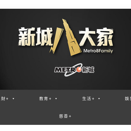
理財+
教育+
生活+
娛
慈善+