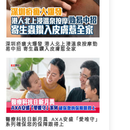
深圳疥瘡大爆發 港人北上浸溫泉按摩勁
易中招 寄生蟲鑽入皮膚惹全家
醫療科技日新月異 AXA安盛「愛唯守」
系列確保您的保障跟得上