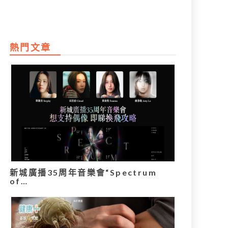
熱門文章
新城廣播35周年音樂會“Spectrum
of…