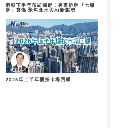
港股下半年布局關鍵：專家拆解「七翻
身」真偽 聚焦北水與AI新趨勢
2026年上半年樓按市場回顧