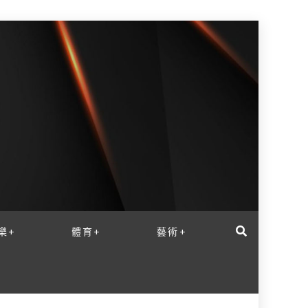
樂+
體育+
藝術+