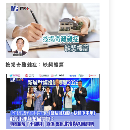
按揭奇難雜症：缺契樓篇