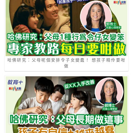
哈佛研究：父母呢個安排令子女變蠢！ 想孩子精伶要咁
做