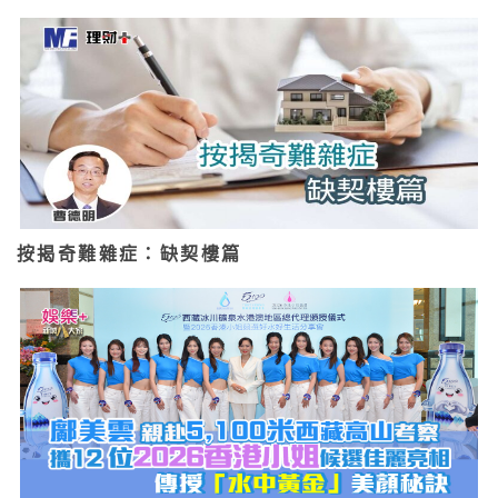
按揭奇難雜症：缺契樓篇