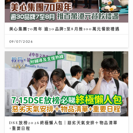
美心集團70周年 逾30品牌7至8月推100萬元餐飲禮遇
09/07/2026
DSE放榜2026終極懶人包｜惡劣天氣安排＋物品清單
+重要日程