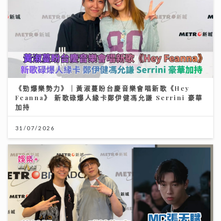
《勁爆樂勢力》｜黃淑蔓盼台慶音樂會唱新歌《Hey
Feanna》 新歌碌爆人緣卡鄭伊健馮允謙 Serrini 豪華
加持
31/07/2026