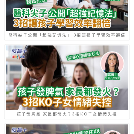
醫科尖子公開「超強記憶法」 3招讓孩子學習效率翻倍
孩子發脾氣 家長都發火？3招KO子女情緒失控