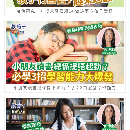
哈佛研究：九成父母唔知道 做這事令孩子變蠢
小朋友讀書總係提不起勁？必學3招激發學習能力