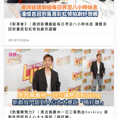
《梨事會》｜唐詩詠讚劇組每日畀足八小時休息 潘燦良
回到舊居彩虹邨拍劇好感觸
29/07/2026
《勁爆樂勢力》｜周吉佩廣州一日三場熱血Busking 新
歌放閃甜到入心太太竟說「唔好聽」