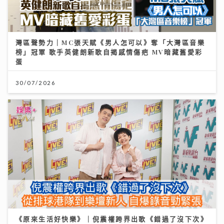
灣區聲勢力｜MC張天賦《男人怎可以》奪「大灣區音樂
榜」冠軍 歌手英健朗新歌自揭感情傷疤 MV暗藏舊愛彩
蛋
30/07/2026
《原來生活好快樂》｜倪震權跨界出歌《錯過了沒下次》