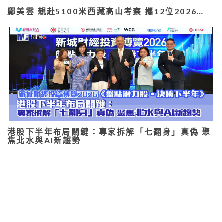
鄺美雲 親赴5100米西藏高山考察 攜12位2026…
港股下半年布局關鍵：專家拆解「七翻身」真偽 聚
焦北水與AI新趨勢