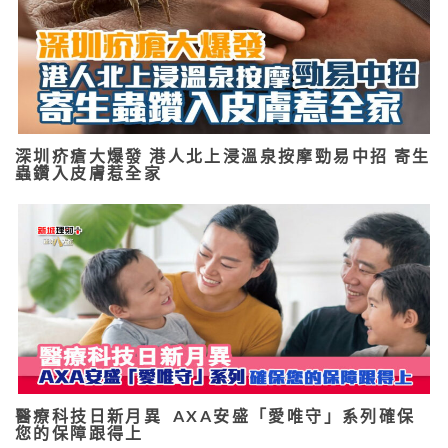
深圳疥瘡大爆發 港人北上浸溫泉按摩勁易中招 寄生
蟲鑽入皮膚惹全家
醫療科技日新月異 AXA安盛「愛唯守」系列確保
您的保障跟得上