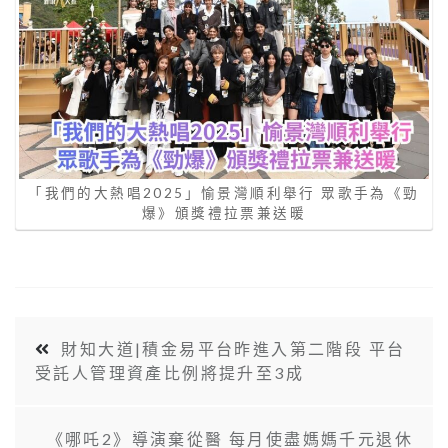
「我們的大熱唱2025」愉景灣順利舉行 眾歌手為《勁
爆》頒獎禮拉票兼送暖
財知大道|積金易平台昨進入第二階段 平台
受託人管理資產比例將提升至3成
《哪吒2》導演棄從醫 每月使盡媽媽千元退休