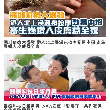
深圳疥瘡大爆發 港人北上浸溫泉按摩勁易中招 寄生
蟲鑽入皮膚惹全家
醫療科技日新月異 AXA安盛「愛唯守」系列確保