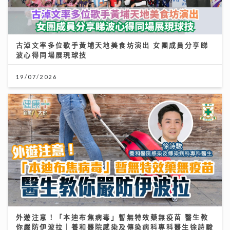
古淖文率多位歌手黃埔天地美食坊演出 女團成員分享睇
波心得同場展現球技
19/07/2026
外遊注意！「本迪布焦病毒」暫無特效藥無疫苗 醫生教
你嚴防伊波拉｜養和醫院感染及傳染病科專科醫生徐詩駿