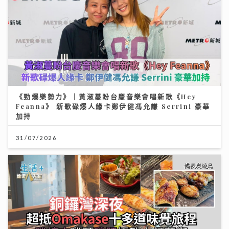
《勁爆樂勢力》｜黃淑蔓盼台慶音樂會唱新歌《Hey
Feanna》 新歌碌爆人緣卡鄭伊健馮允謙 Serrini 豪華
加持
31/07/2026