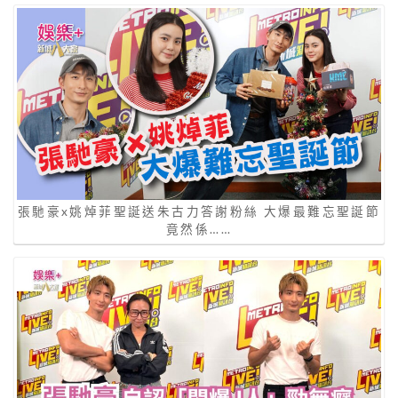
張馳豪x姚焯菲聖誕送朱古力答謝粉絲 大爆最難忘聖誕節
竟然係……