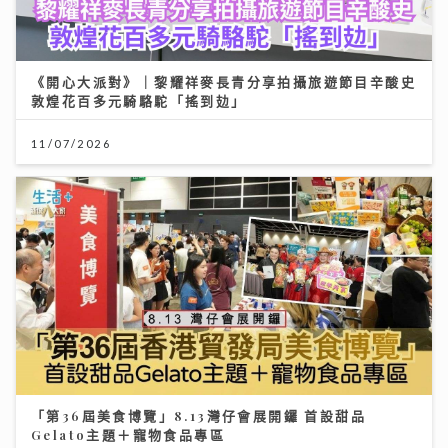
《開心大派對》｜黎耀祥麥長青分享拍攝旅遊節目辛酸史
敦煌花百多元騎駱駝「搖到攰」
11/07/2026
「第36屆美食博覽」8.13灣仔會展開鑼 首設甜品
Gelato主題＋寵物食品專區