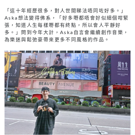
「這十年經歷很多，對人世間睇法唔同咗好多。」
Aska想法變得佛系，「好多嘢都唔會好似細個咁緊
張，知道人生每樣嘢都有終點，所以會人平靜好
多。」問到今年大計，Aska自言會繼續創作音樂，
為樂迷與鬆弛豪帶來更多不同風格的作品。