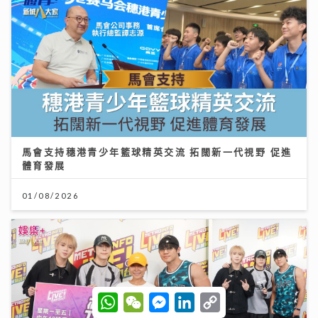
馬會支持穗港青少年籃球精英交流 拓闊新一代視野 促進
體育發展
01/08/2026
W
W
M
L
C
h
e
e
i
o