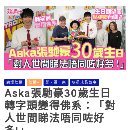
勁爆娛樂
娛樂+
影、視、樂
明星成長故事
Aska張馳豪30歲生日
轉字頭變得佛系：「對
人世間睇法唔同咗好