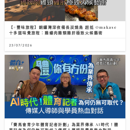
【#豐味旅程】銅鑼灣深夜備長炭燒鳥 超抵 Omakase
十多道味覺旅程：雞蠔肉雞頸雞肝極致火候藝術
23/07/2026
「賽馬會青少年體育記者計劃」為業界傳承 AI時代！體
育記者為何仍無可取代？傳媒人導師與學員熱血對話