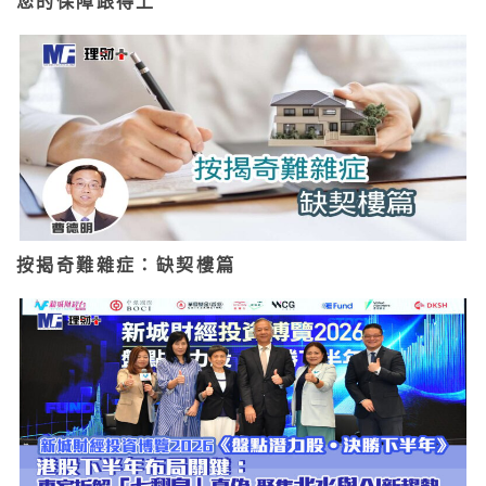
您的保障跟得上
按揭奇難雜症：缺契樓篇