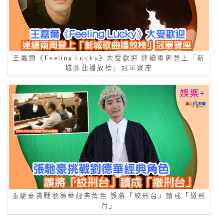
王嘉爾《Feeling Lucky》大受歡迎 連續兩周登上「新
城歌曲播放榜」冠軍寶座
張馳豪挑戰劉德華經典角色 誤將「絞刑台」讀成「繳刑
台」