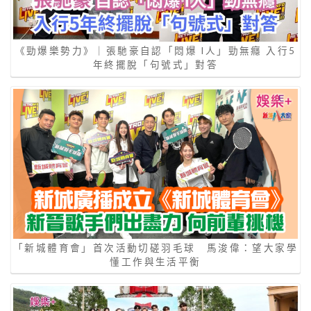
《勁爆樂勢力》｜張馳豪自認「悶爆 I人」勁無癮 入行5
年終擺脫「句號式」對答
「新城體育會」首次活動切磋羽毛球 馬浚偉：望大家學
懂工作與生活平衡