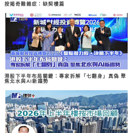
按揭奇難雜症：缺契樓篇
港股下半年布局關鍵：專家拆解「七翻身」真偽 聚
焦北水與AI新趨勢