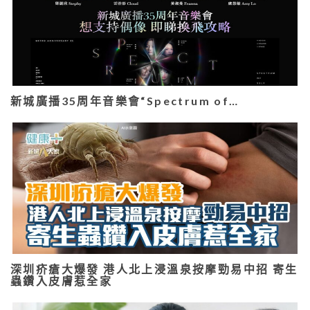
新城廣播35周年音樂會“Spectrum of…
深圳疥瘡大爆發 港人北上浸溫泉按摩勁易中招 寄生
蟲鑽入皮膚惹全家