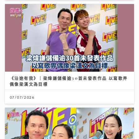
《沿途有我》｜梁煒謙儲備逾30首未發表作品 以寫歌畀
偶像梁漢文為目標
07/07/2026