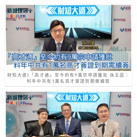
財知大道|「高才通」至今約有9萬宗申請獲批 孫玉菡：
料年中共有1萬名高才簽證到期需續簽