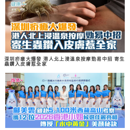
深圳疥瘡大爆發 港人北上浸溫泉按摩勁易中招 寄生
蟲鑽入皮膚惹全家