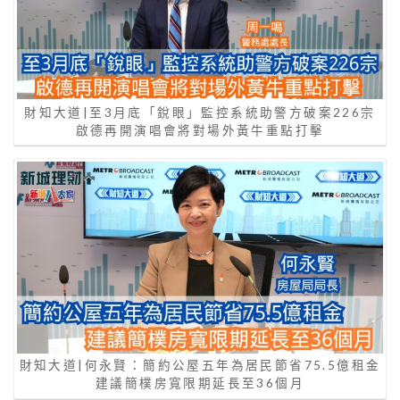
財知大道|至3月底「銳眼」監控系統助警方破案226宗
啟德再開演唱會將對場外黃牛重點打擊
財知大道|何永賢：簡約公屋五年為居民節省75.5億租金
建議簡樸房寬限期延長至36個月