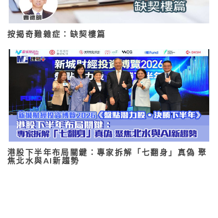
按揭奇難雜症：缺契樓篇
港股下半年布局關鍵：專家拆解「七翻身」真偽 聚
焦北水與AI新趨勢