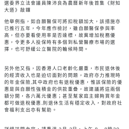
選委界立法會議員陳沛良為農曆新年後首集《財知
大道》敲鑼
他舉例指，如自願醫保可將扣稅額加大，該措施亦
已推行五年，今年應作檢討，雖自願醫保參與率
高，但亦要看使用率是否達標，故冀增加稅務優
惠，令更多人投保時有多個到私營醫療市場的選
擇，也可舒緩公立醫院的輪候時間。
另外他又指，因香港人口老齡化嚴重，市民退休後
的經濟收入也是迫切面對的問題，政府亦力推現時
的年金保險,其中政府也有退稅優惠，惟該保險的優
惠是與自願性強積金的供款重疊，故建議將這兩個
額分開，各六萬元優惠；甚至幫家庭主婦夠買年金
都可做退稅優惠,則退休生活有穩定收入，對政府社
會福利支出亦有幫助。
詳細訪問內容，請重溫 2月 3日，上午 8 – 8時30