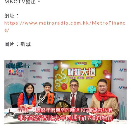
MBOTV播出。
網址：
https://www.metroradio.com.hk/MetroFinanc
e/
圖片：新城