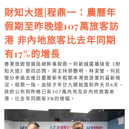
財知大道|程鼎一：農曆年
假期至昨晚達107萬旅客訪
港 非內地旅客比去年同期
有17%的增長
香港旅遊發展局總幹事程鼎一到新城廣播接受《財
知大道》節目訪問，與主持郭艷明、林潔瑩、何民
傑分享過去幾日農曆新年假期本港旅游業的最新情
況。程鼎一指，由除夕年廿九開始直到昨天共6天，
政府公布到昨晚已有107萬內地及非內地遊客來
港，比全年同期有3%的增幅。