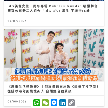
IdG偶像女生一周年專場 Bubbles+Sundae 唱爆舞台
驚喜公布新二人組合「IdG 2%」誕生 平均得16歲
15/07/2026
《原來生活好快樂》｜倪震權跨界出歌《錯過了沒下次》
從排球港隊到樂壇新人 自爆錄音勁緊張
W
W
M
L
C
06/08/2026
h
e
e
i
o