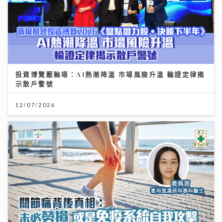
投資博覽壓軸場：AI熱潮降溫 市場風險升溫 輪證定律揭
示散戶警號
12/07/2026