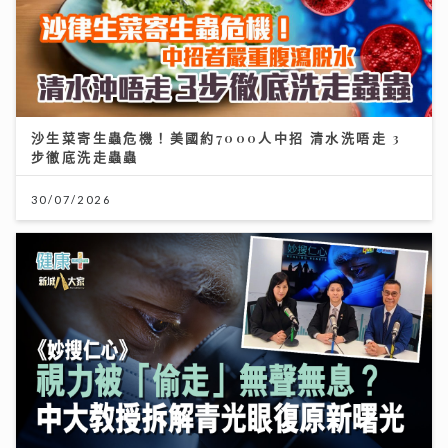
沙生菜寄生蟲危機！美國約7000人中招 清水洗唔走 3
步徹底洗走蟲蟲
30/07/2026