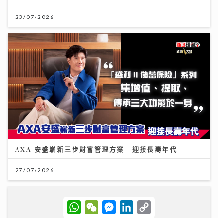
23/07/2026
AXA 安盛嶄新三步財富管理方案 迎接長壽年代
27/07/2026
W
W
M
L
C
h
e
e
i
o