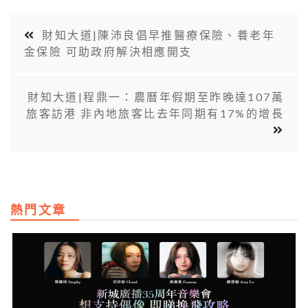
財知大道|陳沛良倡早推醫療保險、養老年
金保險 可助政府解決相應開支
財知大道|程鼎一：農曆年假期至昨晚達107萬
旅客訪港 非內地旅客比去年同期有17%的增長
熱門文章