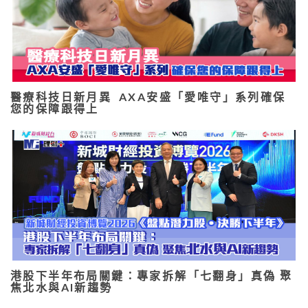
醫療科技日新月異 AXA安盛「愛唯守」系列確保
您的保障跟得上
港股下半年布局關鍵：專家拆解「七翻身」真偽 聚
焦北水與AI新趨勢