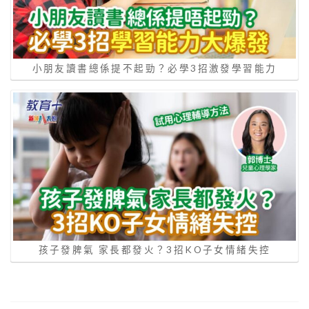
小朋友讀書總係提不起勁？必學3招激發學習能力
孩子發脾氣 家長都發火？3招KO子女情緒失控