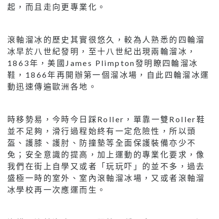
起，而且走向更專業化。
滾軸溜冰的歷史其實很悠久，較為人熟悉的四輪溜
冰早於八世紀發明，至十八世紀出現兩輪溜冰，
1863年，美國James Plimpton發明瞭四輪溜冰
鞋，1866年再開辦第一個溜冰場，自此四輪溜冰運
動迅速傳遍歐洲各地。
時移勢易，今時今日踩Roller，單靠一雙Roller鞋
並不足夠，滑行過程始終有一定危險性，所以頭
盔、護膝、護肘、防撞墊等全面保護裝備亦少不
免；安全意識的提高，加上運動的專業化要求，像
我們在街上自學又或者「玩玩吓」的並不多，過去
盛極一時的室外、室內滾軸溜冰場，又或者滾軸溜
冰學校再一次應運而生。