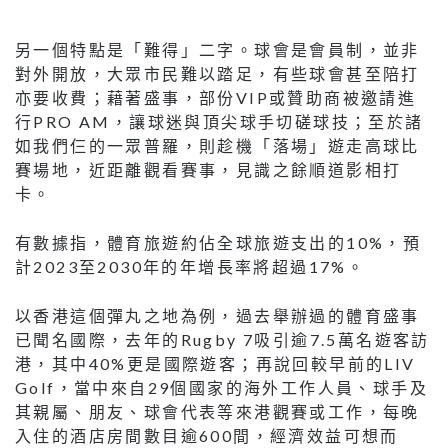
另一個特點是「難得」二字。球會是會員制，並非
對外開放，大眾市民難以踏足，有些球會甚至陪打
亦要收費；藉著盛事，部份VIP或贊助商被邀請進
行PRO AM，讓球迷與頂尖球手切磋球技；至於諸
如我們仨的一眾普羅，則趁機「落場」遊走高球比
賽場地，近距離觀看賽事，見識之餘順道影相打
卡。
有數據指，體育旅遊約佔全球旅遊支出的10%，預
計2023至2030年的年增長率將超過17%。
以香港這個彈丸之地為例，過去舉辦過的體育盛事
已聞名國際，去年的Rugby 7吸引逾7.5萬名遊客訪
港，其中40%更是國際遊客；再說回較早前的LIV
Golf，當中來自29個國家的海外工作人員、球手及
其親屬、朋友、球會代表等來港觀賽或工作，每晚
入住的酒店房間數目逾600間，經濟效益可想而