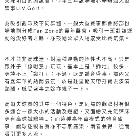
夫球項目的測試賽，今年三年該場地亦舉辦過大型
盛事LIV Golf。
為吸引觀眾及不同群體，一般大型賽事都會將部份
場地劃分成Fan Zone的嘉年華會，吸引一班對該運
動的愛好者之餘，亦鼓勵公眾入場感受比賽氣氛。
不才並非高球迷，對這種運動的悟性也不高，只是
跟外子「係咁意」玩玩，基本上是「鋤地」較多，
更談不上「識打」；不過，既是體育盛事，場內又
有嘉年華的熱鬧氣氛，於是趁星期天帶孖寶去湊湊
熱鬧，感受盛事之餘亦親子一下。
高爾夫球賽的其中一個特色，是同場的觀眾村有佷
多適合一家大小的活動及遊戲，又面繪又充氣彈床
更有高球試驗場…；而這種嘉年華模式的體育盛
事，讓球迷觀看賽亦不忘家庭樂，兩者兼得，從而
吸引更多人流。