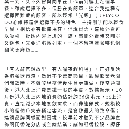
興一到，久不久會與同事在工作前到樓上吃個早
餐。雖說選擇不多，但勝在夠簡單，適合我這種有
選擇困難症的顧客，所以經常「光顧」；JELYCO
DO亦維持這個選擇不多的特色，主持咖啡配以輕食
早餐，相信亦有批捧場客，但說實話，這種外賣難
以吸引一批區內趕上班的一族，事關外賣時又咖啡
又麵包，又要追港鐵列車，一個不留神連咖啡也倒
翻就更麻煩……
「有人辭官歸故里，有人漏夜趕科場」，正好反映
香港餐飲市道。做過不少營商節目，跟餐飲業老闆
們閒談時，不難發現疫情後生意更難做，復常通關
後，港人北上消費是鐵一般的事實，數據顯示，10
月份港人北上內地消費額估計約36億港元，北上消
貴，直接減少本地餐飲需求，而非連鎖式，規模較
小的個體戶失去穩定客流，是食肆最大的致命傷；
連鎖品牌同樣面對困境，較早前才聽到不少品牌宣
佈關閉香港分店或全線結業；諸如稻香控股、譚仔