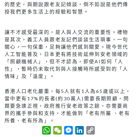
的歷史，與期說跟老友記傾談，倒不如說是他們傳
授我們更多生活上的經驗和智慧。
讓不才感受最深的，是人與人交流的重要性。禮物
是其次，義工人員跟老友記們談談生活瑣事，一句
關心，一句保重，足夠讓他們感到關愛。現今世代
人工智能普及，日本更有將技術延伸到安老領域的
「照顧機械人」，但不才認為，即使AI如何「人
性」，暫時仍未取代到與人接觸時所感受到的「人
情味」及「溫度」。
香港人口老化嚴重，每5人就有1人為65歲或以上，
當中更有17%的長者(約30萬人)需要長期照顧，問
題要急速正視，政府推行安老政策之餘，亦需要商
界的攜手參與和支持，才能做到「老有所屬 、老有
所養、老有所為」。
W
W
M
L
C
h
e
e
i
o