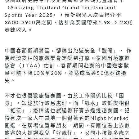
（Amazing Thailand Grand Tourism and
Sports Year 2025），預計觀光人次目標介乎
3600-3900萬之間，估計為泰國帶來1.98- 2.23兆
泰銖收入。
中國春節假期將至，卻爆出旅遊安全「醜聞」， 作
為經濟支柱的旅遊業肯定受到打擊。泰國出境旅遊
協會（TTAA）估計，春節期間赴泰的中國遊客數
量可能下降10%至20%，並造成高達50億泰銖損
失。
不才也很喜歡旅遊泰國，由於工作關係比較「困
身」，短途旅行較易處理，而「紙水」較低變相很
「抵玩」；疫情後也試過帶孖寶去過幾趟泰國。記
得有次一家人在當地一個很著名的Night Market
閒逛，在廣場位置等朋友，期間，有兩位看上去似
旅客的大媽讚我兒「好靚仔」，又問小孩幾多歲之