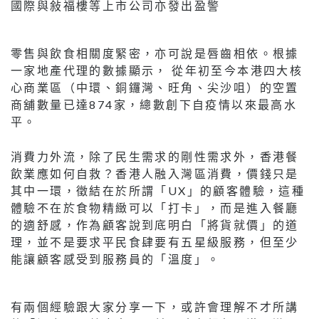
國際與敍福樓等上市公司亦發出盈警
零售與飲食相關度緊密，亦可說是唇齒相依。根據
一家地產代理的數據顯示， 從年初至今本港四大核
心商業區（中環、銅鑼灣、旺角、尖沙咀）的空置
商舖數量已達874家，總數創下自疫情以來最高水
平。
消費力外流，除了民生需求的剛性需求外，香港餐
飲業應如何自救？香港人融入灣區消費，價錢只是
其中一環，徵結在於所謂「UX」的顧客體驗，這種
體驗不在於食物精緻可以「打卡」，而是進入餐廳
的適舒感，作為顧客說到底明白「將貨就價」的道
理，並不是要求平民食肆要有五星級服務，但至少
能讓顧客感受到服務員的「溫度」。
有兩個經驗跟大家分享一下，或許會理解不才所講