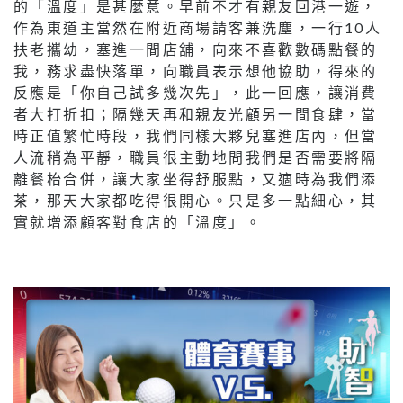
的「溫度」是甚麼意。早前不才有親友回港一遊，
作為東道主當然在附近商場請客兼洗塵，一行10人
扶老攜幼，塞進一間店舖，向來不喜歡數碼點餐的
我，務求盡快落單，向職員表示想他協助，得來的
反應是「你自己試多幾次先」，此一回應，讓消費
者大打折扣；隔幾天再和親友光顧另一間食肆，當
時正值繁忙時段，我們同樣大夥兒塞進店內，但當
人流稍為平靜，職員很主動地問我們是否需要將隔
離餐枱合併，讓大家坐得舒服點，又適時為我們添
茶，那天大家都吃得很開心。只是多一點細心，其
實就增添顧客對食店的「溫度」。