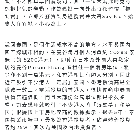
類，不才都草草回覆幾句；其中一位大媽此時竟有
想抱起兒的舉動，作為媽媽一向外出時都習慣「拖
到實」，立即拉孖寶到身邊攬實兼大聲Say No。始
終人在異地，小心為上。
說回泰國，是個生活成本不高的地方，水平與國內
四五線城市相約，在曼谷每月個人消費約 20283 泰
銖（約 5200港元），即使在日本及外國人喜歡定
居的曼谷Phrom Phong 區租住一個兩房單位，租
金亦不到一萬港元，和香港相比有頗大分別，因此
近年吸引不少港人「定居」泰國。香港樓價高是全
球數一數二，靈活投資的香港人，很快便窺中泰國
樓價普遍偏低，而且大部份公寓單位都是永久業
權，過去幾年就吸引了不少港人將「磚頭夢」移至
國；根據國上市房地產商的數據顯示，過去5年，泰
國物業市場中，最多為香港投資者，佔整體外投資
者約25%，其次為美國及內地投資者。