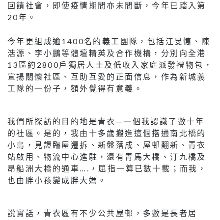
回饋社會，即使疫情期間亦未間斷，今年已踏入第
20年。
今年更組成逾1400名的義工團隊，包括江旻憓、陳
浩源、李小鵬等體壇精英及合作機構，分別向全港
13區約2800戶獨居人士及低收入家庭派發禮物包，
宣揚關懷社區、互助互愛的正面信息，作為新城義
工隊的一份子，額外覺得有意義。
我們所探訪的目的地是青衣—一個我認識了數十年
的社區。是的，我由十多歲搬進這個搭通南北橋的
小島，見證臨屋遷拆、新盤落成、屋邨翻新、青衣
站啟用、物流中心進駐，還有青馬大橋、汀九橋及
昂船洲大橋的通車….，屈指一算已數十載；而我，
也由胖小孩變成胖大媽。
說實話，青衣區有不少公共屋邨，多數是長者居