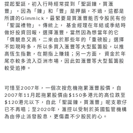
提起聖誔，初入行時經常提到「聖誔鐘，買滙
豐」，因為「鐘」和「豐」是押韻，不過，這都是
所謂的Gimmick，最緊要是買滙豐能否令股民有份
「聖誕禮物」。傳統上， 基金經理在年結或季結時
做好投資回報，選擇滙豐，當然因為想當年的它
「價靚息又高，二來由於那些年的「重磅股」選擇
不如現時多，所以多買入滙豐等大型藍籌股，以推
高恆生指數，在期指上賺錢；另一方面， 資金於年
尾亦較多流入亞洲市場，因此如滙豐等大型藍籌股
較受追捧。
可惜至2007年，一個次按危機拖累滙豐股價，自
2007年11月起拖累股價由$150多港元的高位跌至
$120港元以下，自此「聖誕鐘，買滙豐」呢支歌仔
已不再唱；至2020年，滙控以受制於英國監管機構
為由停止派發股息，更傷盡不少股民的心。