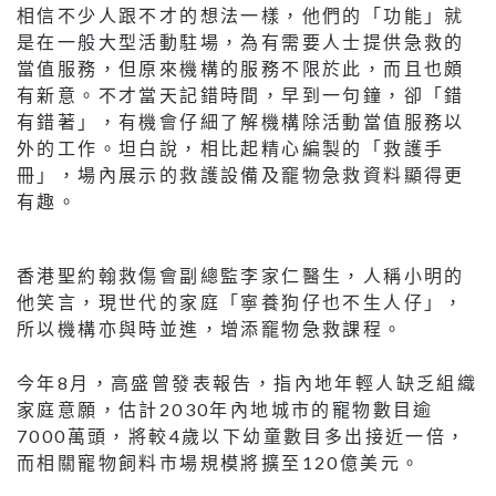
相信不少人跟不才的想法一樣，他們的「功能」就
是在一般大型活動駐場，為有需要人士提供急救的
當值服務，但原來機構的服務不限於此，而且也頗
有新意。不才當天記錯時間，早到一句鐘，卻「錯
有錯著」，有機會仔細了解機構除活動當值服務以
外的工作。坦白說，相比起精心編製的「救護手
冊」，場內展示的救護設備及竉物急救資料顯得更
有趣。
香港聖約翰救傷會副總監李家仁醫生，人稱小明的
他笑言，現世代的家庭「寧養狗仔也不生人仔」，
所以機構亦與時並進，增添竉物急救課程。
今年8月，高盛曾發表報告，指內地年輕人缺乏組織
家庭意願，估計2030年內地城市的寵物數目逾
7000萬頭，將較4歲以下幼童數目多出接近一倍，
而相關寵物飼料市場規模將擴至120億美元。