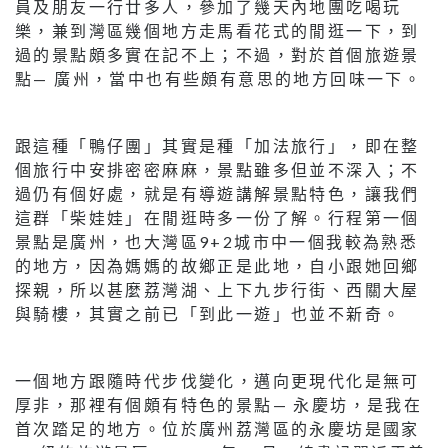
員及朋友一行廿多人，參加了幾天內地團吃喝玩
樂，兼到灣區幾個地方走馬看花式的閒逛一下，到
過的景點頗多實在記不上；不過，對於首個旅遊景
點— 廣州，當中也有些頗有意思的地方回味一下。
跟這種「鴨仔團」其實是種「加法旅行」，即在整
個旅行中安排密密麻麻，景點雖多但並不深入；不
過仍有個好處，就是有導遊講解景點特色，讓我們
這群「柴娃娃」在閒逛時多一份了解。行程第一個
景點是廣州，也大灣區9+2城市中一個我較為熟悉
的地方，因為媽媽的故鄉正是此地，自小跟她回鄉
探親，所以甚麼荔灣湖、上下九步行街、西關大屋
與騎樓，其實之前已「到此一遊」也並不新奇。
一個地方跟隨時代步伐變化，邁向更現代化是無可
厚非，那裡有個頗有特色的景點— 永慶坊，是我在
首次踏足的地方。位於廣州荔灣區的永慶坊是國家