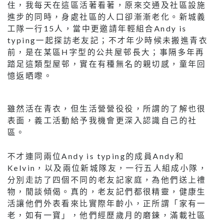
住，我每天在這區活著看著，原來交通及社區設施
進步的同時，身處社區的人口卻漸漸老化。新城義
工隊一行15人，當中更邀請年輕組合Andy is
typing一起探訪老友記；不才年少時候未搬進青衣
前，是在某區H字型的公共屋邨長大；事隔多年再
踏足這類型屋邨，實在有種無名的親切感，童年回
憶返晒嚟。
雖然活在青衣，但生活營營役役，所謂的了解也很
表面，義工活動給予我機會更深入認識自己的社
區。
不才連同兩位Andy is typing的成員Andy和
Kelvin，以及兩位新城隊友，一行五人組成小隊，
分別走訪了四個不同的老友記家庭，為他們送上禮
物，閒談傾偈。真的，老友記們都很精靈，健康生
活讓他們外表看來比實際年齡小，正所謂「家有一
老，如有一寶」，他們經歷歲月的磨鍊，滿載社區