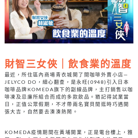
財智三女俠｜飲食業的溫度
最近，所住區內商場青衣城開了間咖啡外賣小店—
JELYCO DO，細心翻查，是永旺(0948)引入日本
咖啡品牌KOMEDA旗下的副線品牌，主打銷售以咖
啡凍及忌廉所組合而成的多款飲品。猶記得試業當
日，正值公眾假期，不才帶兩名寶貝閒逛時巧遇開
張大吉，自然要去湊湊熱鬧。
KOMEDA疫情期間在黃埔開業，正是電台樓上，雅