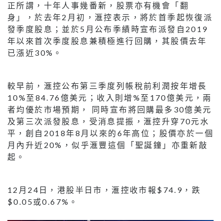
正所謂，十年人事幾番新，股票亦有機會「翻
身」，於去年2月初，滙控表示，將於首季起恢復派
發季度股息；並於5月公布季績時宣布派發自2019
年以來首次季度股息兼積極進行回購，其股價去年
已漲近30%。
較早前，滙控公布第三季度列帳稅前利潤按年增長
10%至84.76億美元；收入則增%至170億美元，兩
者均優於市場預期， 同時宣布將回購最多30億美元
及第三次派發股息，受消息提振，滙控升穿70元水
平，創自2018年8月以來的6年高位；股價亦於一個
月內升近20%，似乎滙豐這個「聖誕鐘」亦重新敲
起。
12月24日，港股半日市，滙控收市報$74.9，跌
$0.05或0.67%。