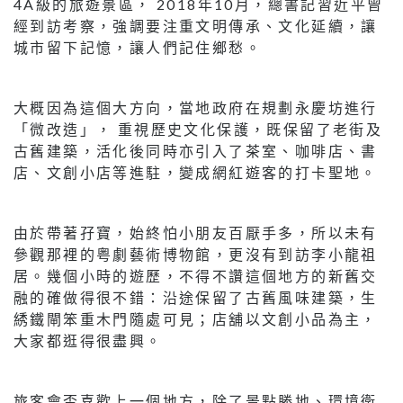
4A級的旅遊景區， 2018年10月，總書記習近平曾
經到訪考察，強調要注重文明傳承、文化延續，讓
城市留下記憶，讓人們記住鄉愁。
大概因為這個大方向，當地政府在規劃永慶坊進行
「微改造」， 重視歷史文化保護，既保留了老街及
古舊建築，活化後同時亦引入了茶室、咖啡店、書
店、文創小店等進駐，變成網紅遊客的打卡聖地。
由於帶著孖寶，始終怕小朋友百厭手多，所以未有
參觀那裡的粤劇藝術博物館，更沒有到訪李小龍祖
居。幾個小時的遊歷，不得不讚這個地方的新舊交
融的確做得很不錯：沿途保留了古舊風味建築，生
綉鐵閘笨重木門隨處可見；店舖以文創小品為主，
大家都逛得很盡興。
旅客會否喜歡上一個地方，除了景點勝地、環境衛