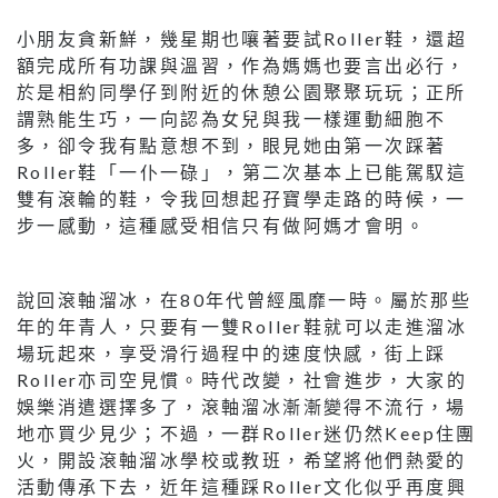
小朋友貪新鮮，幾星期也嚷著要試Roller鞋，還超
額完成所有功課與溫習，作為媽媽也要言出必行，
於是相約同學仔到附近的休憩公園聚聚玩玩；正所
謂熟能生巧，一向認為女兒與我一樣運動細胞不
多，卻令我有點意想不到，眼見她由第一次踩著
Roller鞋「一仆一碌」，第二次基本上已能駕馭這
雙有滾輪的鞋，令我回想起孖寶學走路的時候，一
步一感動，這種感受相信只有做阿媽才會明。
說回滾軸溜冰，在80年代曾經風靡一時。屬於那些
年的年青人，只要有一雙Roller鞋就可以走進溜冰
場玩起來，享受滑行過程中的速度快感，街上踩
Roller亦司空見慣。時代改變，社會進步，大家的
娛樂消遣選擇多了，滾軸溜冰漸漸變得不流行，場
地亦買少見少；不過，一群Roller迷仍然Keep住團
火，開設滾軸溜冰學校或教班，希望將他們熱愛的
活動傳承下去，近年這種踩Roller文化似乎再度興