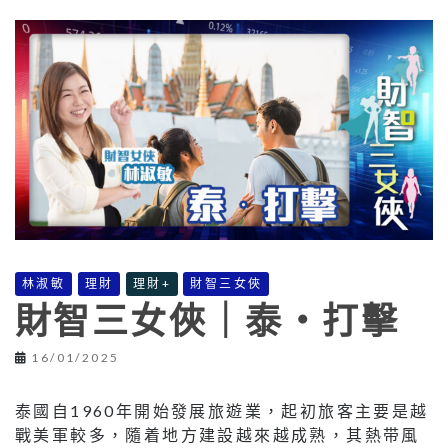
林淑敏
理財
理財+
財智三女俠
財智三女俠｜泰‧打擊
16/01/2025
泰國自1960年開始發展旅遊業，起初旅客主要是越
戰美軍較多，隨着地方建設越來越成熟，其熱带風