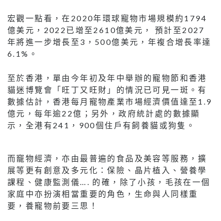
宏觀一點看，在2020年環球寵物市場規模約1794
億美元，2022已增至2610億美元， 預計至2027
年將進一步增長至3，500億美元，年複合增長率達
6.1%。
至於香港，單由今年初及年中舉辦的寵物節和香港
貓迷博覽會「旺丁又旺財」的情況已可見一斑。有
數據估計，香港每月寵物產業市場經濟價值達至1.9
億元，每年逾22億；另外，政府統計處的數據顯
示，全港有241，900個住戶有飼養貓或狗隻。
而竉物經濟，亦由最普遍的食品及美容等服務，擴
展等更有創意及多元化：保險、晶片植入、營養學
課程、健康監測儀…. 的確，除了小孩，毛孩在一個
家庭中亦扮演相當重要的角色，生命與人同樣重
要，養寵物前要三思！