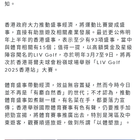
知。
香港政府大力推動盛事經濟，將運動比賽變成盛
事，直接有助旅遊及相關產業發展。最近更公佈明
年上半年的香港盛事，表示至少有93項盛事，當中
與體育相關有15個；值得一提，以高額獎金及星級
陣容聞名的LIV Golf，亦於明年3月7至9日，將再
次於香港哥爾夫球會粉嶺球場舉辦「LIV Golf
2025香港站」大賽。
體育盛事帶動經濟，效益無容置疑，然而今時今日
並不再是「有麝自然香」的世代；不才認為，推動
體育盛事如煮餸一樣，有名菜在手，都要落力宣
傳；香港舉辦國際體育賽事有色有聲，仍要推手加
把勁宣揚，將體育賽事推廣出去，特別是灣區及中
東遊客，觀賽順道旅遊，做到所謂「以體塑旅」。