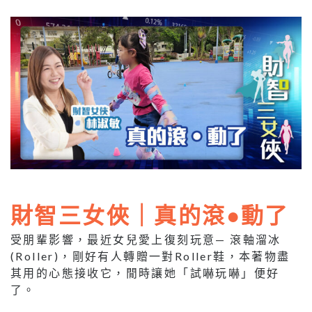
財智三女俠｜真的滾●動了
受朋輩影響，最近女兒愛上復刻玩意— 滾軸溜冰
(Roller)，剛好有人轉贈一對Roller鞋，本著物盡
其用的心態接收它，閒時讓她「試嚇玩嚇」便好
了。