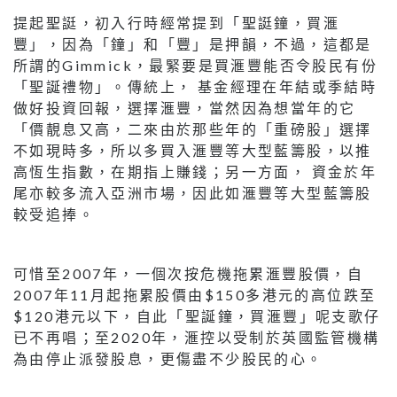
提起聖誔，初入行時經常提到「聖誔鐘，買滙
豐」，因為「鐘」和「豐」是押韻，不過，這都是
所謂的Gimmick，最緊要是買滙豐能否令股民有份
「聖誕禮物」。傳統上， 基金經理在年結或季結時
做好投資回報，選擇滙豐，當然因為想當年的它
「價靚息又高，二來由於那些年的「重磅股」選擇
不如現時多，所以多買入滙豐等大型藍籌股，以推
高恆生指數，在期指上賺錢；另一方面， 資金於年
尾亦較多流入亞洲市場，因此如滙豐等大型藍籌股
較受追捧。
可惜至2007年，一個次按危機拖累滙豐股價，自
2007年11月起拖累股價由$150多港元的高位跌至
$120港元以下，自此「聖誕鐘，買滙豐」呢支歌仔
已不再唱；至2020年，滙控以受制於英國監管機構
為由停止派發股息，更傷盡不少股民的心。