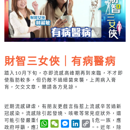
財智三女俠｜有病醫病
踏入10月下旬，亦即流感高峰期再到來臨，不才即
使脂肪較多，但仍敵不過細菌來襲，上周病入膏
肓，欠交文章，懇請各方見諒。
近期流感肆虐，有朋友更戲言指惹上流感辛苦過新
冠感染。流感除引起發燒、咳嗽等常見症狀外，還
可能引發嚴重併發症，長者及兒童屬高危一族，應
W
W
M
L
C
h
e
e
i
o
政府呼籲，應及早注射疫苗，以防萬一。近年，除