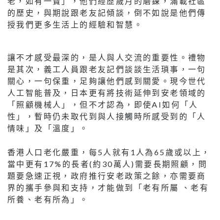
老，如有一寶」，他們經歷歲月的磨鍊，滿載社區
的歷史，與期說跟老友記傾談，倒不如說是他們傳
授我們更多生活上的經驗和智慧。
讓不才感受最深的，是人與人交流的重要性。禮物
是其次，義工人員跟老友記們談談生活瑣事，一句
關心，一句保重，足夠讓他們感到關愛。現今世代
人工智能普及，日本更有將技術延伸到安老領域的
「照顧機械人」，但不才認為，即使AI如何「人
性」，暫時仍未取代到與人接觸時所感受到的「人
情味」及「溫度」。
香港人口老化嚴重，每5人就有1人為65歲或以上，
當中更有17%的長者(約30萬人)需要長期照顧，問
題要急速正視，政府推行安老政策之餘，亦需要商
界的攜手參與和支持，才能做到「老有所屬 、老有
所養、老有所為」。