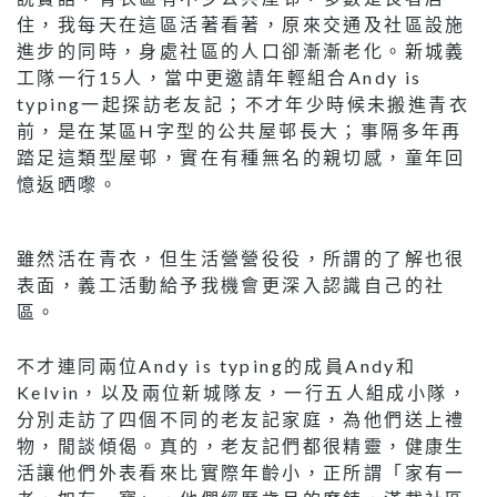
住，我每天在這區活著看著，原來交通及社區設施
進步的同時，身處社區的人口卻漸漸老化。新城義
工隊一行15人，當中更邀請年輕組合Andy is
typing一起探訪老友記；不才年少時候未搬進青衣
前，是在某區H字型的公共屋邨長大；事隔多年再
踏足這類型屋邨，實在有種無名的親切感，童年回
憶返晒嚟。
雖然活在青衣，但生活營營役役，所謂的了解也很
表面，義工活動給予我機會更深入認識自己的社
區。
不才連同兩位Andy is typing的成員Andy和
Kelvin，以及兩位新城隊友，一行五人組成小隊，
分別走訪了四個不同的老友記家庭，為他們送上禮
物，閒談傾偈。真的，老友記們都很精靈，健康生
活讓他們外表看來比實際年齡小，正所謂「家有一