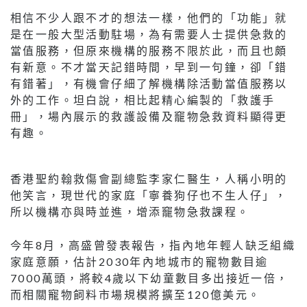
相信不少人跟不才的想法一樣，他們的「功能」就
是在一般大型活動駐場，為有需要人士提供急救的
當值服務，但原來機構的服務不限於此，而且也頗
有新意。不才當天記錯時間，早到一句鐘，卻「錯
有錯著」，有機會仔細了解機構除活動當值服務以
外的工作。坦白說，相比起精心編製的「救護手
冊」，場內展示的救護設備及竉物急救資料顯得更
有趣。
香港聖約翰救傷會副總監李家仁醫生，人稱小明的
他笑言，現世代的家庭「寧養狗仔也不生人仔」，
所以機構亦與時並進，增添竉物急救課程。
今年8月，高盛曾發表報告，指內地年輕人缺乏組織
家庭意願，估計2030年內地城市的寵物數目逾
7000萬頭，將較4歲以下幼童數目多出接近一倍，
而相關寵物飼料市場規模將擴至120億美元。