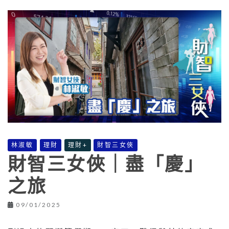
林淑敏
理財
理財+
財智三女俠
財智三女俠｜盡「慶」
之旅
09/01/2025