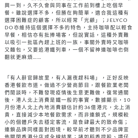
興一到，久不久會與同事在工作前到樓上吃個早
餐。雖說選擇不多，但勝在夠簡單，適合我這種有
選擇困難症的顧客，所以經常「光顧」；JELYCO
DO亦維持這個選擇不多的特色，主持咖啡配以輕食
早餐，相信亦有批捧場客，但說實話，這種外賣難
以吸引一批區內趕上班的一族，事關外賣時又咖啡
又麵包，又要追港鐵列車，一個不留神連咖啡也倒
翻就更麻煩……
「有人辭官歸故里，有人漏夜趕科場」，正好反映
香港餐飲市道。做過不少營商節目，跟餐飲業老闆
們閒談時，不難發現疫情後生意更難做，復常通關
後，港人北上消費是鐵一般的事實，數據顯示，10
月份港人北上內地消費額估計約36億港元，北上消
貴，直接減少本地餐飲需求，而非連鎖式，規模較
小的個體戶失去穩定客流，是食肆最大的致命傷；
連鎖品牌同樣面對困境，較早前才聽到不少品牌宣
佈關閉香港分店或全線結業；諸如稻香控股、譚仔