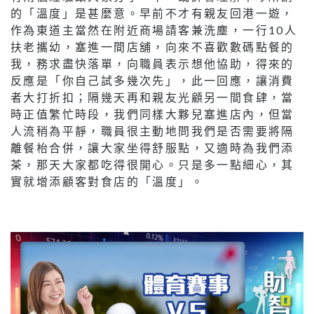
的「溫度」是甚麼意。早前不才有親友回港一遊，
作為東道主當然在附近商場請客兼洗塵，一行10人
扶老攜幼，塞進一間店舖，向來不喜歡數碼點餐的
我，務求盡快落單，向職員表示想他協助，得來的
反應是「你自己試多幾次先」，此一回應，讓消費
者大打折扣；隔幾天再和親友光顧另一間食肆，當
時正值繁忙時段，我們同樣大夥兒塞進店內，但當
人流稍為平靜，職員很主動地問我們是否需要將隔
離餐枱合併，讓大家坐得舒服點，又適時為我們添
茶，那天大家都吃得很開心。只是多一點細心，其
實就增添顧客對食店的「溫度」。