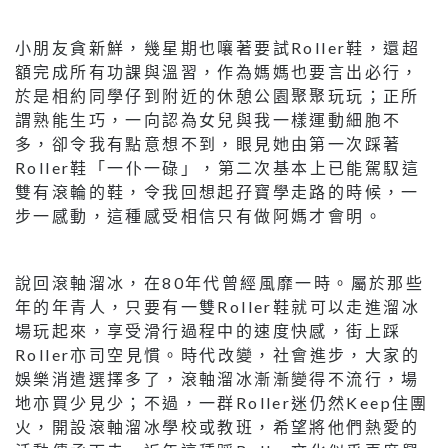
小朋友貪新鮮，幾星期也嚷著要試Roller鞋，還超
額完成所有功課與溫習，作為媽媽也要言出必行，
於是相約同學仔到附近的休憩公園聚聚玩玩；正所
謂熟能生巧，一向認為女兒與我一樣運動細胞不
多，卻令我有點意想不到，眼見她由第一次踩著
Roller鞋「一仆一碌」，第二次基本上已能駕馭這
雙有滾輪的鞋，令我回想起孖寶學走路的時候，一
步一感動，這種感受相信只有做阿媽才會明。
說回滾軸溜冰，在80年代曾經風靡一時。屬於那些
年的年青人，只要有一雙Roller鞋就可以走進溜冰
場玩起來，享受滑行過程中的速度快感，街上踩
Roller亦司空見慣。時代改變，社會進步，大家的
娛樂消遣選擇多了，滾軸溜冰漸漸變得不流行，場
地亦買少見少；不過，一群Roller迷仍然Keep住團
火，開設滾軸溜冰學校或教班，希望將他們熱愛的