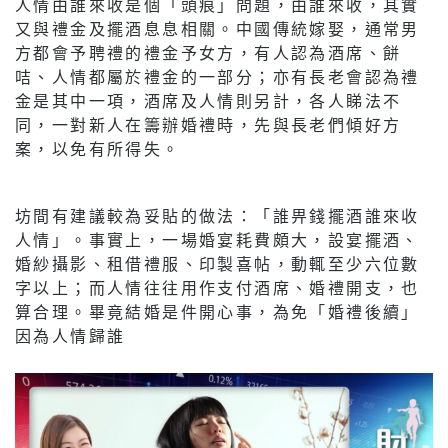
人情由誰來收是個「頭痕」問題，由誰來收，其實
又與禮金及擺酒息息相關。中國傳統嫁娶，通常男
方都會予聘禮的禮金予女方，有人認為酒席、餅
咭、人情都屬於禮金的一部分；亦有長老會認為禮
金是其中一項，酒席及人情則另計，各人睇法不
同，一對新人在籌辦婚禮時，先與長老們傾好方
案，以免有所得失。
坊間有建議較為妥貼的做法：「誰畀錢擺酒誰來收
人情」。事實上，一場婚宴耗費頗大，設宴擺酒、
婚紗攝影、租借禮服、印製喜帖，動輒至少六位數
字以上；而人情往往用作支付酒席、婚禮開支，也
算合理。畢竟結婚是件開心事，為免「婚禮後續」
因為人情歸誰