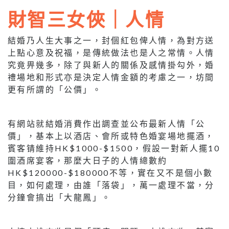
財智三女俠｜人情
結婚乃人生大事之一，封個紅包俾人情，為對方送
上點心意及祝福，是傳統做法也是人之常情。人情
究竟畀幾多，除了與新人的關係及感情掛勾外，婚
禮場地和形式亦是決定人情金額的考慮之一，坊間
更有所謂的「公價」。
有網站就結婚消費作出調查並公布最新人情「公
價」，基本上以酒店、會所或特色婚宴場地擺酒，
賓客锖維持HK$1000-$1500，假設一對新人擺10
圍酒席宴客，那麼大日子的人情總數約
HK$120000-$180000不等，實在又不是個小數
目，如何處理，由誰「落袋」，萬一處理不當，分
分鐘會搞出「大龍鳳」。