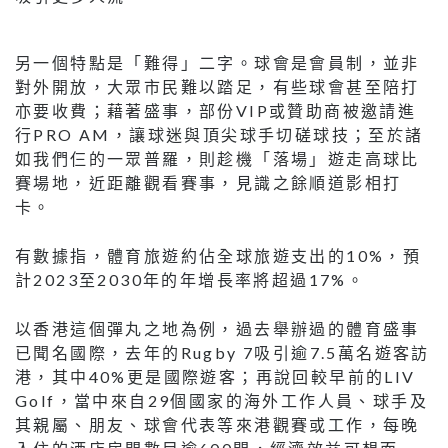
另一個特點是「難得」二字。球會是會員制，並非
對外開放，大眾市民難以踏足，有些球會甚至陪打
亦要收費；藉著盛事，部份VIP或贊助商被邀請進
行PRO AM，讓球迷與頂尖球手切磋球技；至於諸
如我們仨的一眾普羅，則趁機「落場」遊走高球比
賽場地，近距離觀看賽事，見識之餘順道影相打
卡。
有數據指，體育旅遊約佔全球旅遊支出的10%，預
計2023至2030年的年增長率將超過17%。
以香港這個彈丸之地為例，過去舉辦過的體育盛事
已聞名國際，去年的Rugby 7吸引逾7.5萬名遊客訪
港，其中40%更是國際遊客；再說回較早前的LIV
Golf，當中來自29個國家的海外工作人員、球手及
其親屬、朋友、球會代表等來港觀賽或工作，每晚