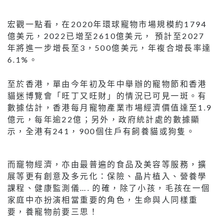
宏觀一點看，在2020年環球寵物市場規模約1794
億美元，2022已增至2610億美元， 預計至2027
年將進一步增長至3，500億美元，年複合增長率達
6.1%。
至於香港，單由今年初及年中舉辦的寵物節和香港
貓迷博覽會「旺丁又旺財」的情況已可見一斑。有
數據估計，香港每月寵物產業市場經濟價值達至1.9
億元，每年逾22億；另外，政府統計處的數據顯
示，全港有241，900個住戶有飼養貓或狗隻。
而竉物經濟，亦由最普遍的食品及美容等服務，擴
展等更有創意及多元化：保險、晶片植入、營養學
課程、健康監測儀…. 的確，除了小孩，毛孩在一個
家庭中亦扮演相當重要的角色，生命與人同樣重
要，養寵物前要三思！