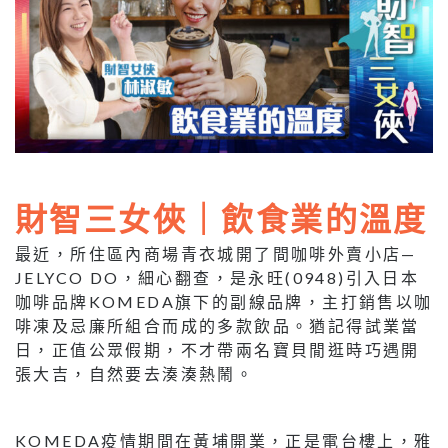
財智三女俠｜飲食業的溫度
最近，所住區內商場青衣城開了間咖啡外賣小店—
JELYCO DO，細心翻查，是永旺(0948)引入日本
咖啡品牌KOMEDA旗下的副線品牌，主打銷售以咖
啡凍及忌廉所組合而成的多款飲品。猶記得試業當
日，正值公眾假期，不才帶兩名寶貝閒逛時巧遇開
張大吉，自然要去湊湊熱鬧。
KOMEDA疫情期間在黃埔開業，正是電台樓上，雅