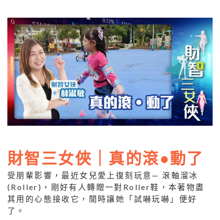
財智三女俠｜真的滾●動了
受朋輩影響，最近女兒愛上復刻玩意— 滾軸溜冰
(Roller)，剛好有人轉贈一對Roller鞋，本著物盡
其用的心態接收它，閒時讓她「試嚇玩嚇」便好
了。