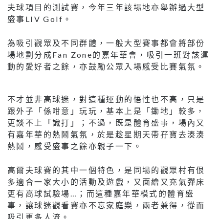
夫球項目的測試賽，今年三年該場地亦舉辦過大型
盛事LIV Golf。
為吸引觀眾及不同群體，一般大型賽事都會將部份
場地劃分成Fan Zone的嘉年華會，吸引一班對該運
動的愛好者之餘，亦鼓勵公眾入場感受比賽氣氛。
不才並非高球迷，對這種運動的悟性也不高，只是
跟外子「係咁意」玩玩，基本上是「鋤地」較多，
更談不上「識打」；不過，既是體育盛事，場內又
有嘉年華的熱鬧氣氛，於是趁星期天帶孖寶去湊湊
熱鬧，感受盛事之餘亦親子一下。
高爾夫球賽的其中一個特色，是同場的觀眾村有佷
多適合一家大小的活動及遊戲，又面繪又充氣彈床
更有高球試驗場…；而這種嘉年華模式的體育盛
事，讓球迷觀看賽亦不忘家庭樂，兩者兼得，從而
吸引更多人流。