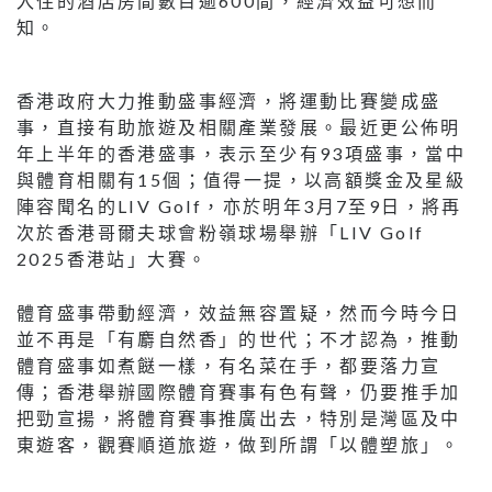
入住的酒店房間數目逾600間，經濟效益可想而
知。
香港政府大力推動盛事經濟，將運動比賽變成盛
事，直接有助旅遊及相關產業發展。最近更公佈明
年上半年的香港盛事，表示至少有93項盛事，當中
與體育相關有15個；值得一提，以高額獎金及星級
陣容聞名的LIV Golf，亦於明年3月7至9日，將再
次於香港哥爾夫球會粉嶺球場舉辦「LIV Golf
2025香港站」大賽。
體育盛事帶動經濟，效益無容置疑，然而今時今日
並不再是「有麝自然香」的世代；不才認為，推動
體育盛事如煮餸一樣，有名菜在手，都要落力宣
傳；香港舉辦國際體育賽事有色有聲，仍要推手加
把勁宣揚，將體育賽事推廣出去，特別是灣區及中
東遊客，觀賽順道旅遊，做到所謂「以體塑旅」。