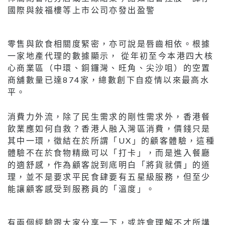
國際與敍福樓等上市公司亦發出盈警
零售與飲食相關度緊密，亦可說是唇齒相依。根據
一家地產代理的數據顯示， 從年初至今本港四大核
心商業區（中環、銅鑼灣、旺角、尖沙咀）的空置
商舖數量已達874家，總數創下自疫情以來最高水
平。
消費力外流，除了民生需求的剛性需求外，香港餐
飲業應如何自救？香港人融入灣區消費，價錢只是
其中一環，徵結在於所謂「UX」的顧客體驗，這種
體驗不在於食物精緻可以「打卡」，而是進入餐廳
的適舒感，作為顧客說到底明白「將貨就價」的道
理，並不是要求平民食肆要有五星級服務，但至少
能讓顧客感受到服務員的「溫度」。
有兩個經驗跟大家分享一下，或許會理解不才所講