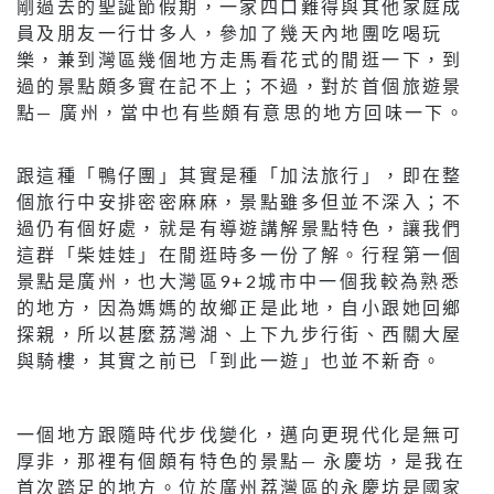
剛過去的聖誕節假期，一家四口難得與其他家庭成
員及朋友一行廿多人，參加了幾天內地團吃喝玩
樂，兼到灣區幾個地方走馬看花式的閒逛一下，到
過的景點頗多實在記不上；不過，對於首個旅遊景
點— 廣州，當中也有些頗有意思的地方回味一下。
跟這種「鴨仔團」其實是種「加法旅行」，即在整
個旅行中安排密密麻麻，景點雖多但並不深入；不
過仍有個好處，就是有導遊講解景點特色，讓我們
這群「柴娃娃」在閒逛時多一份了解。行程第一個
景點是廣州，也大灣區9+2城市中一個我較為熟悉
的地方，因為媽媽的故鄉正是此地，自小跟她回鄉
探親，所以甚麼荔灣湖、上下九步行街、西關大屋
與騎樓，其實之前已「到此一遊」也並不新奇。
一個地方跟隨時代步伐變化，邁向更現代化是無可
厚非，那裡有個頗有特色的景點— 永慶坊，是我在
首次踏足的地方。位於廣州荔灣區的永慶坊是國家