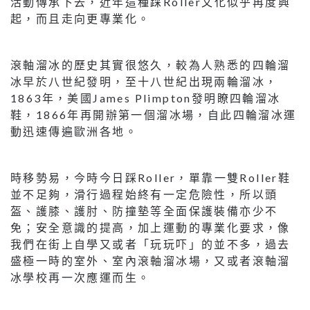
活動傳承下去，近年這種踩Roller文化似乎再度興
起，而且走向更專業化。
滾軸溜冰的歷史其實很悠久，較為人熟悉的四輪溜
冰早於八世紀發明，至十八世紀出現兩輪溜冰，
1863年，美國James Plimpton發明瞭四輪溜冰
鞋，1866年再開辦第一個溜冰場，自此四輪溜冰運
動迅速傳遍歐洲各地。
時移勢易，今時今日踩Roller，單靠一雙Roller鞋
並不足夠，滑行過程始終有一定危險性，所以頭
盔、護膝、護肘、防撞墊等全面保護裝備亦少不
免；安全意識的提高，加上運動的專業化要求，像
我們在街上自學又或者「玩玩吓」的並不多，過去
盛極一時的室外、室內滾軸溜冰場，又或者滾軸溜
冰學校再一次應運而生。