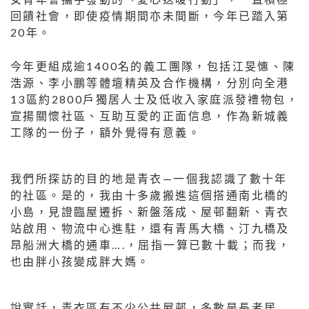
回饋社會，即使疫情期間亦未間斷，今年已踏入第
20年。
今年更組成逾1400名的義工團隊，包括江旻憓、陳
浩源、李小鵬等體壇精英及合作機構，分別向全港
13區約2800戶獨居人士及低收入家庭派發禮物包，
宣揚關懷社區、互助互愛的正面信息，作為新城義
工隊的一份子，額外覺得有意義。
我們所探訪的目的地是青衣—一個我認識了數十年
的社區。是的，我由十多歲搬進這個搭通南北橋的
小島，見證臨屋遷拆、新盤落成、屋邨翻新、青衣
站啟用、物流中心進駐，還有青馬大橋、汀九橋及
昂船洲大橋的通車….，屈指一算已數十載；而我，
也由胖小孩變成胖大媽。
說實話，青衣區有不少公共屋邨，多數是長者居