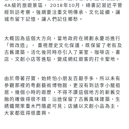
4A級的旅遊景區， 2018年10月，總書記習近平曾
經到訪考察，強調要注重文明傳承、文化延續，讓
城市留下記憶，讓人們記住鄉愁。
大概因為這個大方向，當地政府在規劃永慶坊進行
「微改造」， 重視歷史文化保護，既保留了老街及
古舊建築，活化後同時亦引入了茶室、咖啡店、書
店、文創小店等進駐，變成網紅遊客的打卡聖地。
由於帶著孖寶，始終怕小朋友百厭手多，所以未有
參觀那裡的粤劇藝術博物館，更沒有到訪李小龍祖
居。幾個小時的遊歷，不得不讚這個地方的新舊交
融的確做得很不錯：沿途保留了古舊風味建築，生
綉鐵閘笨重木門隨處可見；店舖以文創小品為主，
大家都逛得很盡興。