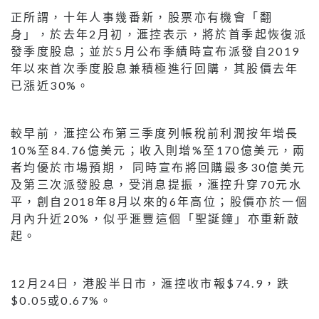
正所謂，十年人事幾番新，股票亦有機會「翻
身」，於去年2月初，滙控表示，將於首季起恢復派
發季度股息；並於5月公布季績時宣布派發自2019
年以來首次季度股息兼積極進行回購，其股價去年
已漲近30%。
較早前，滙控公布第三季度列帳稅前利潤按年增長
10%至84.76億美元；收入則增%至170億美元，兩
者均優於市場預期， 同時宣布將回購最多30億美元
及第三次派發股息，受消息提振，滙控升穿70元水
平，創自2018年8月以來的6年高位；股價亦於一個
月內升近20%，似乎滙豐這個「聖誕鐘」亦重新敲
起。
12月24日，港股半日市，滙控收市報$74.9，跌
$0.05或0.67%。