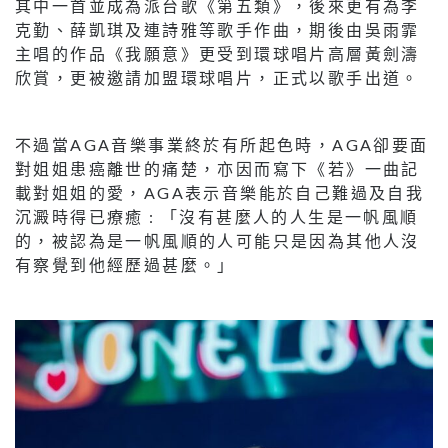
其中一首並成為派台歌《第五類》，後來更有為李
克勤、薛凱琪及連詩雅等歌手作曲，期後由吳雨霏
主唱的作品《我願意》更受到環球唱片高層黃劍濤
欣賞，更被邀請加盟環球唱片，正式以歌手出道。
不過當AGA音樂事業終於有所起色時，AGA卻要面
對姐姐患癌離世的痛楚，亦因而寫下《若》一曲記
載對姐姐的愛，AGA表示音樂能於自己難過及自我
沉澱時得已療癒 : 「沒有甚麼人的人生是一帆風順
的，被認為是一帆風順的人可能只是因為其他人沒
有察覺到他經歷過甚麼。」