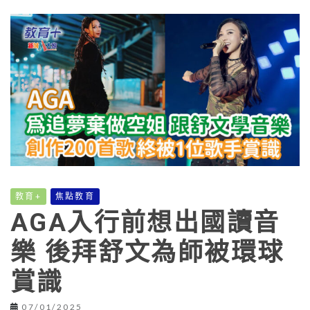
教育+
焦點教育
AGA入行前想出國讀音
樂 後拜舒文為師被環球
賞識
07/01/2025