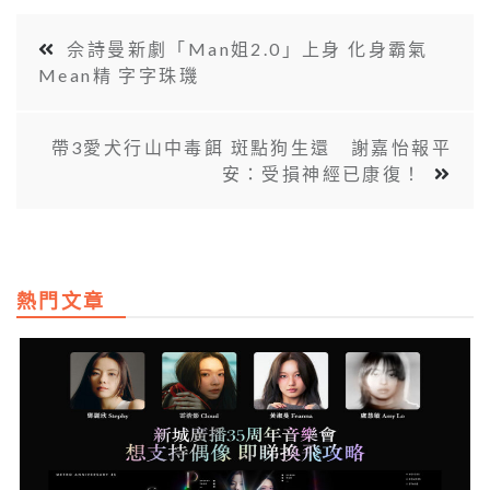
佘詩曼新劇「Man姐2.0」上身 化身霸氣
Mean精 字字珠璣
帶3愛犬行山中毒餌 斑點狗生還 謝嘉怡報平
安：受損神經已康復！
熱門文章