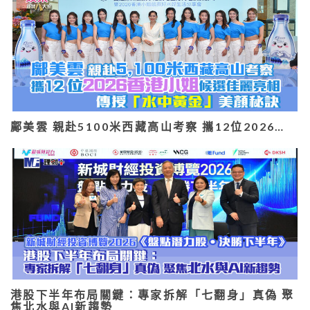
鄺美雲 親赴5100米西藏高山考察 攜12位2026…
港股下半年布局關鍵：專家拆解「七翻身」真偽 聚
焦北水與AI新趨勢