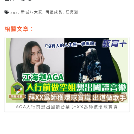
aga
,
新城八大家
,
明星成長
,
江海迦
相關文章：
AGA入行前想出國讀音樂 拜XX為師被環球賞識