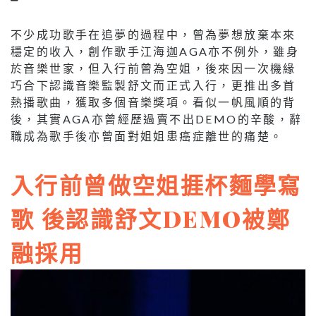
不少成功歌手在追夢的過程中，曾為夢想放棄本來
穩定的收入，創作歌手江海迦AGA亦不例外，雖身
於音樂世家，但入行前曾為空姐，後來因一次機緣
巧合下認識音樂監製舒文而正式入行，更推出多首
熱播歌曲，獲取多個音樂獎項。看似一帆風順的背
後，其實AGA亦曾經歷過賣不出DEMO的辛酸，辭
職成為歌手後亦曾面對姐姐患癌症離世的痛楚。
入行前曾做空姐捱杯麵學寫
歌
後認識舒文DEMO被鄭
融採用