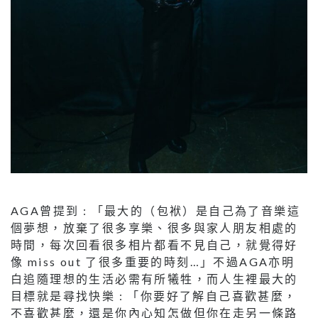
AGA曾提到 : 「最大的（包袱）是自己為了音樂這
個夢想，放棄了很多享樂、很多與家人朋友相處的
時間，每次回看很多相片都看不見自己，就覺得好
像 miss out 了很多重要的時刻…」不過AGA亦明
白追隨理想的生活必需有所犧牲，而人生裡最大的
目標就是尋找快樂 : 「你要好了解自己喜歡甚麼，
不喜歡甚麼，還是你內心知怎做但你在走另一條路