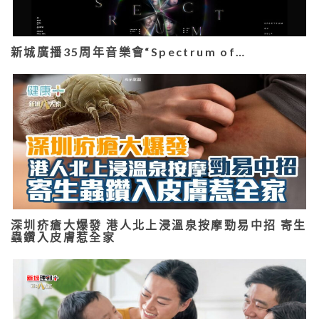
新城廣播35周年音樂會“Spectrum of…
深圳疥瘡大爆發 港人北上浸溫泉按摩勁易中招 寄生
蟲鑽入皮膚惹全家