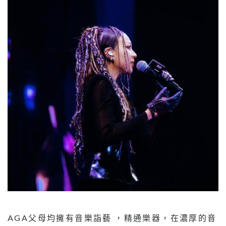
AGA父母均擁有音樂詣藝 ，精通樂器，在濃厚的音