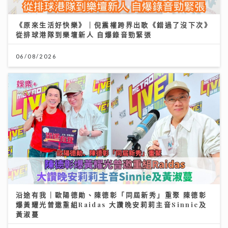
《原來生活好快樂》｜倪震權跨界出歌《錯過了沒下次》
從排球港隊到樂壇新人 自爆錄音勁緊張
06/08/2026
沿途有我｜歐陽德勛、陳德彰「同屆新秀」重聚 陳德彰
爆黃耀光曾邀重組Raidas 大讚晚安莉莉主音Sinnie及
黃淑蔓