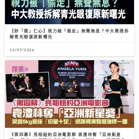
【妙「搜」仁心】視力被「偷走」無聲無息？中大教授拆
解青光眼復原新曙光
13/07/2026
《第四幕》亮相紐約亞洲電影節 袁澧林奪「亞洲新星