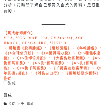
分析，花時間了解自己想買入企業的資料，是很重
要的。
【龔成老師簡介】
MBA, MCG, MAP, IPA, CMA(Aust), ACG,
HKACG, CESGA, IRC, AHKIoD
‧ 暢銷書《股票勝經》、《選股勝經》、《年報勝經》、
《38全球倍升股》、《50優質潛力股》、《50穩健收息
股》、《50值博倍升股》、《大富翁致富藍圖》、《80
後百萬富翁》、《80後2百萬富翁》、《80後3百萬富
翁》、《80後千萬富翁》、《千萬富翁致富學問》、《5
年買樓4部曲》、《財務自由行》、《圖解股票小百科》
作者
龔成
投資
,
老千
,
龔成