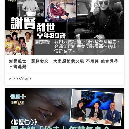
謝賢離世｜霆鋒發文：大家想起我父親 不用哭 他會覺得
不夠瀟灑
20/07/2026