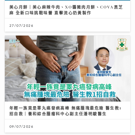
美心月餅｜美心麻辣牛肉、XO醬豬肉月餅、COVA黑芝
麻 全新口味挑戰味蕾 直擊流心奶黃製作
27/07/2026
年輕一族竟是睪丸癌發病高峰 無痛腫塊最危險 醫生教1
招自救｜養和綜合腫瘤科中心副主任潘明駿醫生
09/07/2026