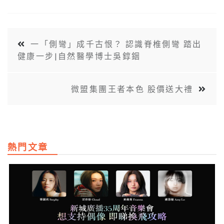
一「側彎」成千古恨？ 認識脊椎側彎 踏出
健康一步|自然醫學博士吳錞銦
微盟集團王者本色 股價送大禮
熱門文章