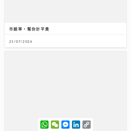
聚焦環球資產配置：專家剖析大灣區房地產潛力 AI推動
全球企業市值增長
12/07/2026
W
W
M
L
C
h
e
e
i
o