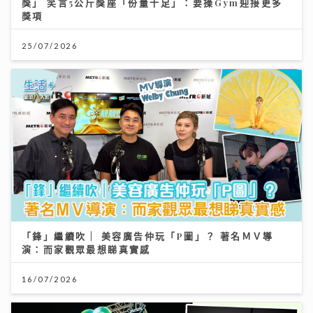
獎」 笑言5公斤獎座「份量十足」：要操Gym迎接更多
獎項
25/07/2026
「鋒」繼續吹 | 美容廣告仲玩「P圖」？ 著名ＭＶ導
演：而家觀眾最想睇真實感
16/07/2026