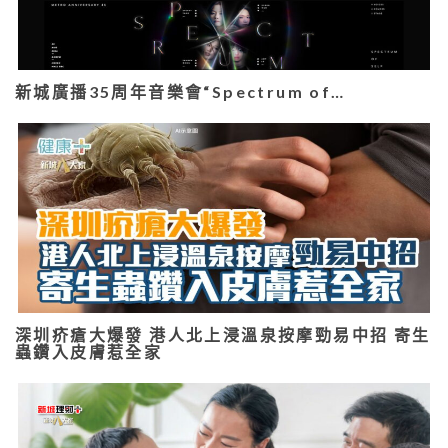
新城廣播35周年音樂會“Spectrum of…
深圳疥瘡大爆發 港人北上浸溫泉按摩勁易中招 寄生
蟲鑽入皮膚惹全家