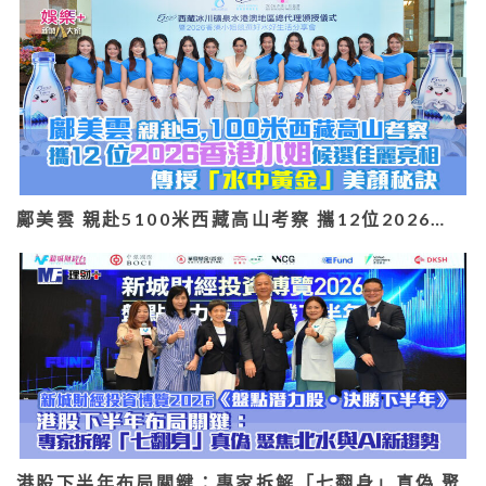
鄺美雲 親赴5100米西藏高山考察 攜12位2026…
港股下半年布局關鍵：專家拆解「七翻身」真偽 聚