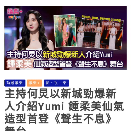
勁爆娛樂
娛樂+
影、視、樂
主持何炅以新城勁爆新
人介紹Yumi 鍾柔美仙氣
造型首登《聲生不息》