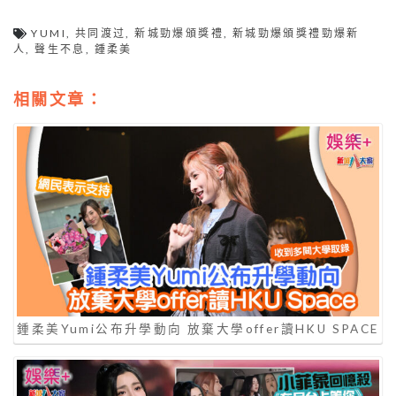
YUMI
,
共同渡过
,
新城勁爆頒獎禮
,
新城勁爆頒獎禮勁爆新
人
,
聲生不息
,
鍾柔美
相關文章：
鍾柔美Yumi公布升學動向 放棄大學offer讀HKU SPACE