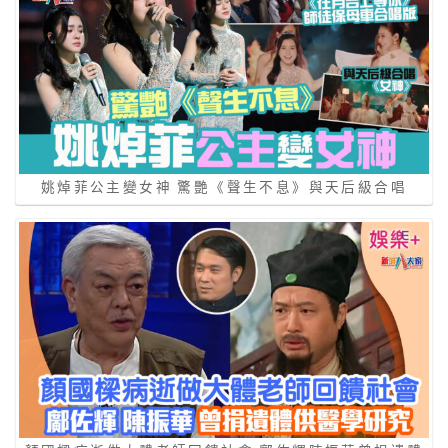
姚焯菲公主變女神 驚艷《聲生不息》與天后級合唱