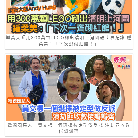
樂高大師用300萬顆LEGO砌出清明上河圖破世界紀錄 鍾
柔美：「下次想砌紅館！」
電視圈惡人丨黃文標一個選擇被定型做反派 演劫匪收數
佬瓣瓣齊