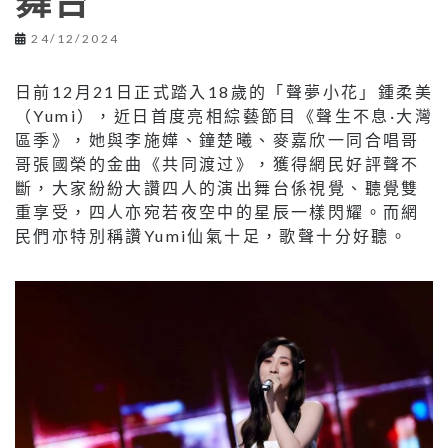
舞台
24/12/2024
日前12月21日正式踏入18歲的「聲夢小花」鍾柔美
（Yumi），近日首度亮相綜藝節目《聲生不息·大灣
區季》，她與李施嬅、鐘楚曦、麥嘉欣一同合唱哥
哥張國榮的金曲《共同渡过》，獲得網民好評聲不
斷，大家紛紛大讚四人的演出舞台係視覺、聽覺雙
重享受，四人亦宛若夜空中的星辰一樣閃耀。而網
民們亦特別稱讚Yumi仙氣十足，歌聲十分好聽。