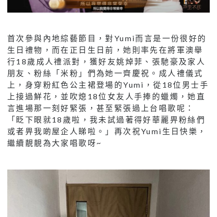
首次參與內地綜藝節目，對Yumi而言是一份很好的
生日禮物，而在正日生日前，她則率先在將軍澳舉
行18歲成人禮派對，獲好友姚焯菲、張馳豪及家人
朋友、粉絲「米粉」們為她一齊慶祝。成人禮儀式
上，身穿粉紅色公主裙登場的Yumi，從18位男士手
上接過鮮花，並吹熄18位女友人手捧的蠟燭，她直
言進場那一刻好緊張，甚至緊張過上台唱歌呢：
「眨下眼就18歲啦，我未試過著得好華麗畀粉絲們
或者畀我啲屋企人睇啦。」再次祝Yumi生日快樂，
繼續靚靚為大家唱歌呀~