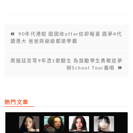
90年代港姐 囡囡收offer信即報喜 圓夢4代
讀港大 爸爸與爺爺都是學霸
周殷廷苦等9年憑1歌翻生 為鼓勵學生勇敢追夢
辦School Tour義唱
熱門文章