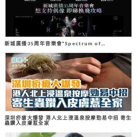
新城廣播35周年音樂會“Spectrum of…
深圳疥瘡大爆發 港人北上浸溫泉按摩勁易中招 寄生
蟲鑽入皮膚惹全家