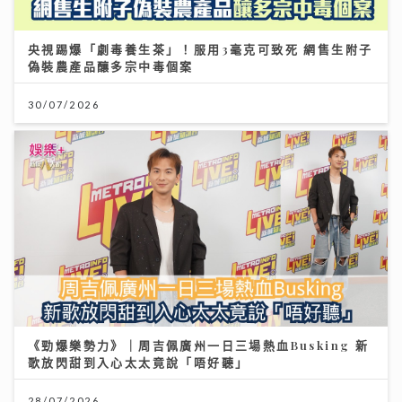
央視踢爆「劇毒養生茶」！服用3毫克可致死 網售生附子
偽裝農產品釀多宗中毒個案
30/07/2026
《勁爆樂勢力》｜周吉佩廣州一日三場熱血Busking 新
歌放閃甜到入心太太竟說「唔好聽」
28/07/2026