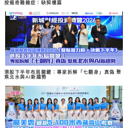
按揭奇難雜症：缺契樓篇
港股下半年布局關鍵：專家拆解「七翻身」真偽 聚
焦北水與AI新趨勢