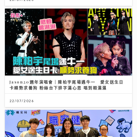
Jason20週年演唱會｜陳柏宇尾場遇牛一 愛女送生日
卡順勢求養狗 粉絲台下排字滿心思 唱到眼濕濕
22/07/2026