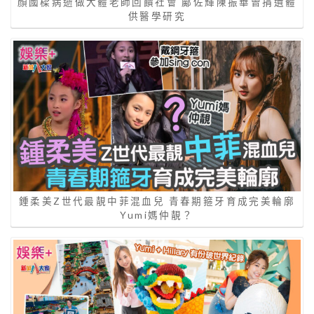
顏國樑病逝做大體老師回饋社會 鄺佐輝陳振華曾捐遺體
供醫學研究
鍾柔美Z世代最靚中菲混血兒 青春期箍牙育成完美輪廓
Yumi媽仲靚？