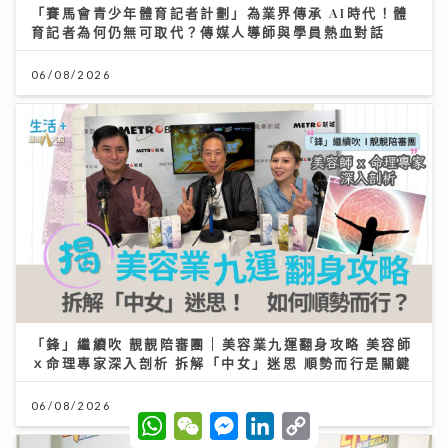
「賽馬會青少年體育記者計劃」為業界傳承 AI時代！體
育記者為何仍無可取代？傳媒人導師與學員熱血對話
06/08/2026
「鋒」繼續吹 靚靚陪審團 | 美容業九運翻身攻略 美容師
ｘ命理專家深入剖析 拆解「中女」迷思 順勢而行是關鍵
06/08/2026
W
W
M
L
C
h
e
e
i
o