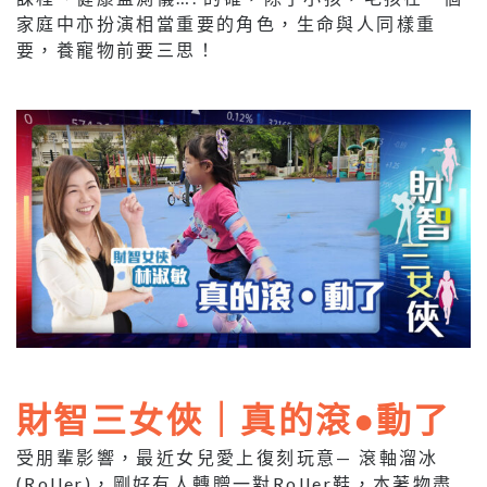
家庭中亦扮演相當重要的角色，生命與人同樣重
要，養寵物前要三思！
財智三女俠｜真的滾●動了
受朋輩影響，最近女兒愛上復刻玩意— 滾軸溜冰
(Roller)，剛好有人轉贈一對Roller鞋，本著物盡