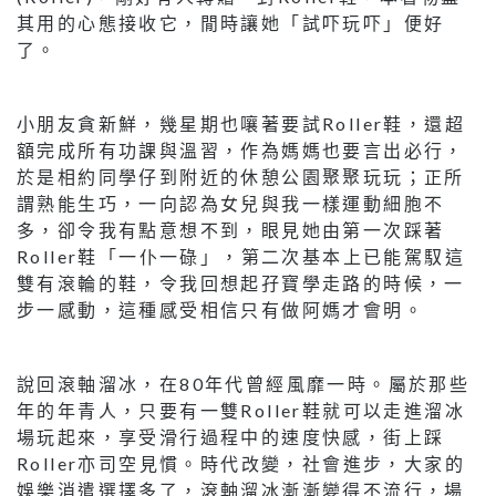
其用的心態接收它，閒時讓她「試吓玩吓」便好
了。
小朋友貪新鮮，幾星期也嚷著要試Roller鞋，還超
額完成所有功課與溫習，作為媽媽也要言出必行，
於是相約同學仔到附近的休憩公園聚聚玩玩；正所
謂熟能生巧，一向認為女兒與我一樣運動細胞不
多，卻令我有點意想不到，眼見她由第一次踩著
Roller鞋「一仆一碌」，第二次基本上已能駕馭這
雙有滾輪的鞋，令我回想起孖寶學走路的時候，一
步一感動，這種感受相信只有做阿媽才會明。
說回滾軸溜冰，在80年代曾經風靡一時。屬於那些
年的年青人，只要有一雙Roller鞋就可以走進溜冰
場玩起來，享受滑行過程中的速度快感，街上踩
Roller亦司空見慣。時代改變，社會進步，大家的
娛樂消遣選擇多了，滾軸溜冰漸漸變得不流行，場