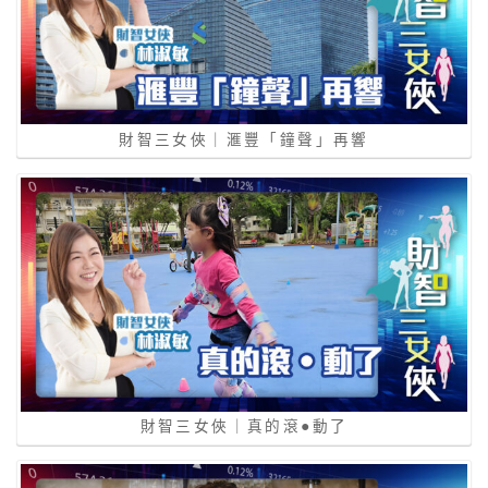
財智三女俠｜滙豐「鐘聲」再響
財智三女俠｜真的滾●動了