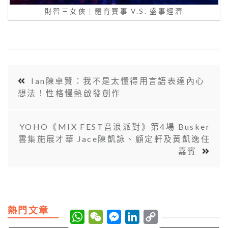
財智三女俠｜體育賽事 V.S. 盛事經濟
Ian陳卓賢：我不是太懂得用言語表達內心
想法！性格慢熱啟發創作
YOHO《MIX FEST音浪派對》第4場 Busker
雲集施展才華 Jace陳凱詠、顧定軒及黃凱逸任
嘉賓
熱門文章
W
W
M
L
C
h
e
e
i
o