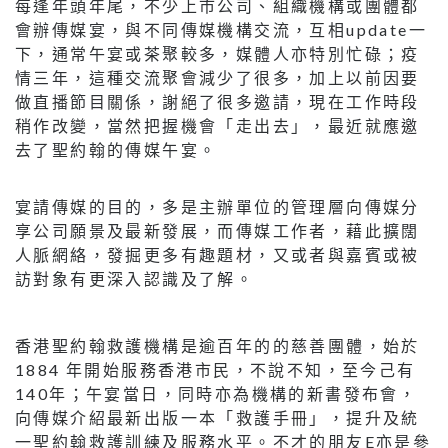
每逢年頭年尾，不少上市公司、組織機構或團體都
會辦傳媒宴，與不同傳媒機構交流，互相update一
下，通常午宴或茶聚較多，媒體人亦特別忙碌；疫
情三年，這種交流聚會減少了很多，加上以前因要
做直播節目關係，謝絕了很多邀請，現在工作時段
稍作改變，當然把握機會「走出去」，最近就應邀
去了聖約翰的傳媒午宴。
宴請傳媒的目的，多是主辦單位的管理層向傳媒分
享公司願景及最新發展，而傳媒工作者，藉此擴闊
人脈網絡，發掘更多有趣題材，又或者與嘉賓或被
訪對象有更深入認識及了解。
香港聖約翰救護機構是逾百年的的慈善團體，始於
1884 年開始服務香港市民，不說不知，至今己有
140年；午宴當日，同時亦為機構的新書發布會，
向傳媒介紹最新出版一本「救護手冊」，提升及統
一聖約翰救護訓練及服務水平。不才的朋友E亦是參