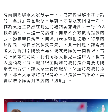
有兩個經驗跟大家分享一下，或許會理解不才所講
的「溫度」是甚麼意。早前不才有親友回港一遊，
作為東道主當然在附近商場請客兼洗塵，一行10人
扶老攜幼，塞進一間店舖，向來不喜歡數碼點餐的
我，務求盡快落單，向職員表示想他協助，得來的
反應是「你自己試多幾次先」，此一回應，讓消費
者大打折扣；隔幾天再和親友光顧另一間食肆，當
時正值繁忙時段，我們同樣大夥兒塞進店內，但當
人流稍為平靜，職員很主動地問我們是否需要將隔
離餐枱合併，讓大家坐得舒服點，又適時為我們添
茶，那天大家都吃得很開心。只是多一點細心，其
實就增添顧客對食店的「溫度」。