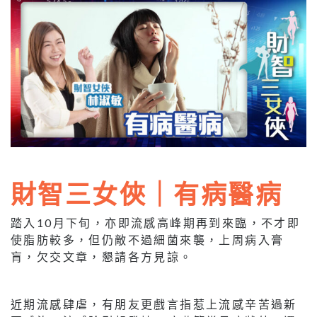
財智三女俠｜有病醫病
踏入10月下旬，亦即流感高峰期再到來臨，不才即
使脂肪較多，但仍敵不過細菌來襲，上周病入膏
肓，欠交文章，懇請各方見諒。
近期流感肆虐，有朋友更戲言指惹上流感辛苦過新