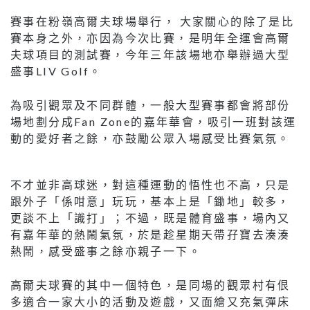
賽事在粉嶺高爾夫球場舉行， 大家關心的除了是比
賽本身之外，亦因為今次比賽，是明年全運會高爾
夫球項目的測試賽，今年三年該場地亦舉辦過大型
盛事LIV Golf。
為吸引觀眾及不同群體，一般大型賽事都會將部份
場地劃分成Fan Zone的嘉年華會，吸引一班對該運
動的愛好者之餘，亦鼓勵公眾入場感受比賽氣氛。
不才並非高球迷，對這種運動的悟性也不高，只是
跟外子「係咁意」玩玩，基本上是「鋤地」較多，
更談不上「識打」；不過，既是體育盛事，場內又
有嘉年華的熱鬧氣氛，於是趁星期天帶孖寶去湊湊
熱鬧，感受盛事之餘亦親子一下。
高爾夫球賽的其中一個特色，是同場的觀眾村有佷
多適合一家大小的活動及遊戲，又面繪又充氣彈床