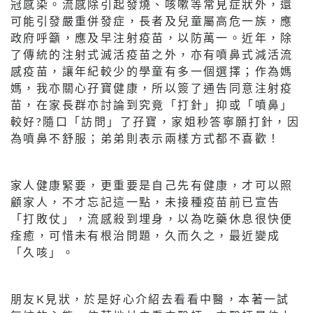
冠感染。流感除引起發燒、咳嗽等常見症狀外，還
可能引發嚴重併發症，長者及兒童屬高危一族，應
政府呼籲，應及早注射疫苗，以防萬一。近年，除
了傳統的注射式滅活疫苗之外，亦有噴鼻式減活流
感疫苗，讓年紀較少的學童有多一個選擇；作為媽
媽，我亦關心孖寶健康，所以簽了通告同意注射疫
苗，在家長群亦討論到究竟「打針」抑或「噴鼻」
較好?隨口「訪問」了孖寶，家姐秒答寧願打針，因
為噴鼻不舒服；弟弟則表示兩樣方式都不喜歡！
家人健康緊要，更重要是自己先有健康，才可以照
顧家人，不才忘記這一點，未接種疫苗前已宣告
「打敗仗」，流感殺到埋身，以為吃藥休息很快便
痊癒，可惜未有根治問題，久而久之，最近變成
「久咳」。
朋友K見狀，於是好心介紹去看看中醫，本著一試