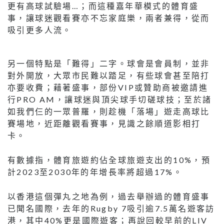
更有高球試驗場…；而這種嘉年華模式的體育盛
事，讓球迷觀看賽亦不忘家庭樂，兩者兼得，從而
吸引更多人流。
另一個特點是「難得」二字。球會是會員制，並非
對外開放，大眾市民難以踏足，有些球會甚至陪打
亦要收費；藉著盛事，部份VIP或贊助商被邀請進
行PRO AM，讓球迷與頂尖球手切磋球技；至於諸
如我們仨的一眾普羅，則趁機「落場」遊走高球比
賽場地，近距離觀看賽事，見識之餘順道影相打
卡。
有數據指，體育旅遊約佔全球旅遊支出的10%，預
計2023至2030年的年增長率將超過17%。
以香港這個彈丸之地為例，過去舉辦過的體育盛事
已聞名國際，去年的Rugby 7吸引逾7.5萬名遊客訪
港，其中40%更是國際遊客；再說回較早前的LIV