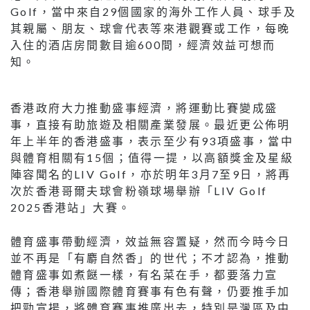
Golf，當中來自29個國家的海外工作人員、球手及
其親屬、朋友、球會代表等來港觀賽或工作，每晚
入住的酒店房間數目逾600間，經濟效益可想而
知。
香港政府大力推動盛事經濟，將運動比賽變成盛
事，直接有助旅遊及相關產業發展。最近更公佈明
年上半年的香港盛事，表示至少有93項盛事，當中
與體育相關有15個；值得一提，以高額獎金及星級
陣容聞名的LIV Golf，亦於明年3月7至9日，將再
次於香港哥爾夫球會粉嶺球場舉辦「LIV Golf
2025香港站」大賽。
體育盛事帶動經濟，效益無容置疑，然而今時今日
並不再是「有麝自然香」的世代；不才認為，推動
體育盛事如煮餸一樣，有名菜在手，都要落力宣
傳；香港舉辦國際體育賽事有色有聲，仍要推手加
把勁宣揚，將體育賽事推廣出去，特別是灣區及中