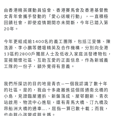
由香港精英運動員協會、香港賽馬會及香港基督教
女青年會攜手發動的「愛心送暖行動」，一直積極
回饋社會，即使疫情期間亦未間斷，今年已踏入第
20年。
今年更組成逾1400名的義工團隊，包括江旻憓、陳
浩源、李小鵬等體壇精英及合作機構，分別向全港
13區約2800戶獨居人士及低收入家庭派發禮物包，
宣揚關懷社區、互助互愛的正面信息，作為新城義
工隊的一份子，額外覺得有意義。
我們所探訪的目的地是青衣—一個我認識了數十年
的社區。是的，我由十多歲搬進這個搭通南北橋的
小島，見證臨屋遷拆、新盤落成、屋邨翻新、青衣
站啟用、物流中心進駐，還有青馬大橋、汀九橋及
昂船洲大橋的通車….，屈指一算已數十載；而我，
也由胖小孩變成胖大媽。