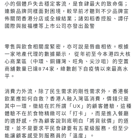
小的個體戶失去穩定客流，是食肆最大的致命傷；
連鎖品牌同樣面對困境，較早前才聽到不少品牌宣
佈關閉香港分店或全線結業；諸如稻香控股、譚仔
國際與敍福樓等上市公司亦發出盈警
零售與飲食相關度緊密，亦可說是唇齒相依。根據
一家地產代理的數據顯示， 從年初至今本港四大核
心商業區（中環、銅鑼灣、旺角、尖沙咀）的空置
商舖數量已達874家，總數創下自疫情以來最高水
平。
消費力外流，除了民生需求的剛性需求外，香港餐
飲業應如何自救？香港人融入灣區消費，價錢只是
其中一環，徵結在於所謂「UX」的顧客體驗，這種
體驗不在於食物精緻可以「打卡」，而是進入餐廳
的適舒感，作為顧客說到底明白「將貨就價」的道
理，並不是要求平民食肆要有五星級服務，但至少
能讓顧客感受到服務員的「溫度」。