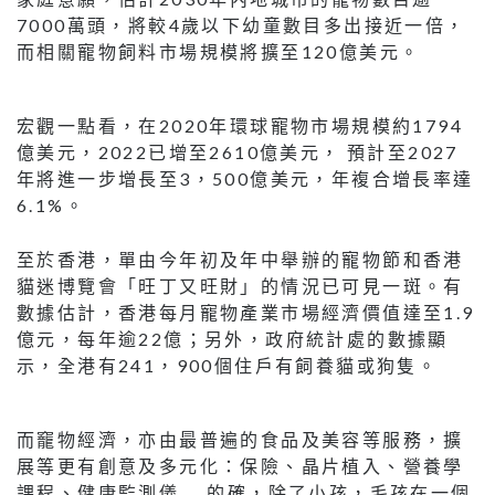
7000萬頭，將較4歲以下幼童數目多出接近一倍，
而相關寵物飼料市場規模將擴至120億美元。
宏觀一點看，在2020年環球寵物市場規模約1794
億美元，2022已增至2610億美元， 預計至2027
年將進一步增長至3，500億美元，年複合增長率達
6.1%。
至於香港，單由今年初及年中舉辦的寵物節和香港
貓迷博覽會「旺丁又旺財」的情況已可見一斑。有
數據估計，香港每月寵物產業市場經濟價值達至1.9
億元，每年逾22億；另外，政府統計處的數據顯
示，全港有241，900個住戶有飼養貓或狗隻。
而竉物經濟，亦由最普遍的食品及美容等服務，擴
展等更有創意及多元化：保險、晶片植入、營養學
課程、健康監測儀…. 的確，除了小孩，毛孩在一個