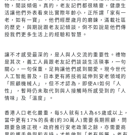
物，閒談傾偈。真的，老友記們都很精靈，健康生
活讓他們外表看來比實際年齡小，正所謂「家有一
老，如有一寶」，他們經歷歲月的磨鍊，滿載社區
的歷史，與期說跟老友記傾談，倒不如說是他們傳
授我們更多生活上的經驗和智慧。
讓不才感受最深的，是人與人交流的重要性。禮物
是其次，義工人員跟老友記們談談生活瑣事，一句
關心，一句保重，足夠讓他們感到關愛。現今世代
人工智能普及，日本更有將技術延伸到安老領域的
「照顧機械人」，但不才認為，即使AI如何「人
性」，暫時仍未取代到與人接觸時所感受到的「人
情味」及「溫度」。
香港人口老化嚴重，每5人就有1人為65歲或以上，
當中更有17%的長者(約30萬人)需要長期照顧，問
題要急速正視，政府推行安老政策之餘，亦需要商
界的攜手參與和支持，才能做到「老有所屬 、老有