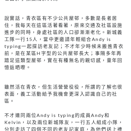
說實話，青衣區有不少公共屋邨，多數是長者居
住，我每天在這區活著看著，原來交通及社區設施
進步的同時，身處社區的人口卻漸漸老化。新城義
工隊一行15人，當中更邀請年輕組合Andy is
typing一起探訪老友記；不才年少時候未搬進青衣
前，是在某區H字型的公共屋邨長大；事隔多年再
踏足這類型屋邨，實在有種無名的親切感，童年回
憶返晒嚟。
雖然活在青衣，但生活營營役役，所謂的了解也很
表面，義工活動給予我機會更深入認識自己的社
區。
不才連同兩位Andy is typing的成員Andy和
Kelvin，以及兩位新城隊友，一行五人組成小隊，
分別走訪了四個不同的老友記家庭，為他們送上禮