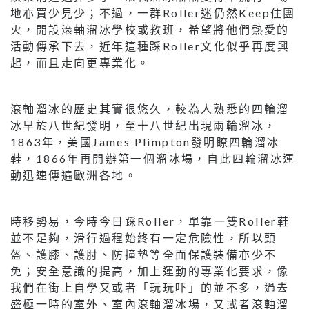
地亦買少見少；不過，一群Roller迷仍然Keep住團
火，開設滾軸溜冰學校或教班，希望將他們熱愛的
活動傳承下去，近年這種踩Roller文化似乎再度興
起，而且走向更專業化。
滾軸溜冰的歷史其實很悠久，較為人熟悉的四輪溜
冰早於八世紀發明，至十八世紀出現兩輪溜冰，
1863年，美國James Plimpton發明瞭四輪溜冰
鞋，1866年再開辦第一個溜冰場，自此四輪溜冰運
動迅速傳遍歐洲各地。
時移勢易，今時今日踩Roller，單靠一雙Roller鞋
並不足夠，滑行過程始終有一定危險性，所以頭
盔、護膝、護肘、防撞墊等全面保護裝備亦少不
免；安全意識的提高，加上運動的專業化要求，像
我們在街上自學又或者「玩玩吓」的並不多，過去
盛極一時的室外、室內滾軸溜冰場，又或者滾軸溜