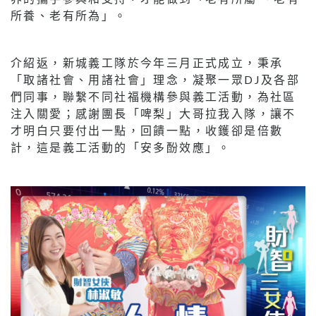
所養、老有所為」。
介紹返，新城義工隊於今年三月正式成立，秉承
「取諸社會、用諸社會」理念，凝聚一眾DJ及各部
們同事，聯繫不同社福機構參與義工活動，為社區
注入關愛；感謝團長「啤梨」大哥拉我入隊，讓不
才明白只要付出一點，回饋一點，收鑊卻是倍數
計，這是義工活動的「安多酚效應」。