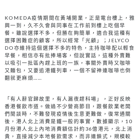
KOMEDA疫情期間在黃埔開業，正是電台樓上，雅
興一到，久不久會與同事在工作前到樓上吃個早
餐。雖說選擇不多，但勝在夠簡單，適合我這種有
選擇困難症的顧客，所以經常「光顧」；JELYCO
DO亦維持這個選擇不多的特色，主持咖啡配以輕食
早餐，相信亦有批捧場客，但說實話，這種外賣難
以吸引一批區內趕上班的一族，事關外賣時又咖啡
又麵包，又要追港鐵列車，一個不留神連咖啡也倒
翻就更麻煩……
「有人辭官歸故里，有人漏夜趕科場」，正好反映
香港餐飲市道。做過不少營商節目，跟餐飲業老闆
們閒談時，不難發現疫情後生意更難做，復常通關
後，港人北上消費是鐵一般的事實，數據顯示，10
月份港人北上內地消費額估計約36億港元，北上消
貴，直接減少本地餐飲需求，而非連鎖式，規模較