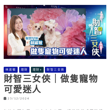
林淑敏
理財
理財+
財智三女俠
財智三女俠｜做隻寵物
可愛迷人
25/12/2024