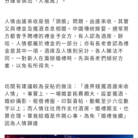
分鐘會搞出「大龍鳳」。
人情由誰來收是個「頭痕」問題，由誰來收，其實
又與禮金及擺酒息息相關。中國傳統嫁娶，通常男
方都會予聘禮的禮金予女方，有人認為酒席、餅
咭、人情都屬於禮金的一部分；亦有長老會認為禮
金是其中一項，酒席及人情則另計，各人睇法不
同，一對新人在籌辦婚禮時，先與長老們傾好方
案，以免有所得失。
坊間有建議較為妥貼的做法：「誰畀錢擺酒誰來收
人情」。事實上，一場婚宴耗費頗大，設宴擺酒、
婚紗攝影、租借禮服、印製喜帖，動輒至少六位數
字以上；而人情往往用作支付酒席、婚禮開支，也
算合理。畢竟結婚是件開心事，為免「婚禮後續」
因為人情歸誰