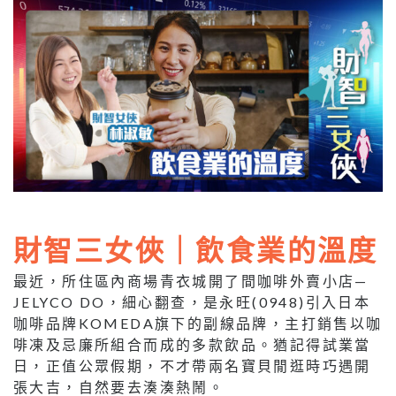
財智三女俠｜飲食業的溫度
最近，所住區內商場青衣城開了間咖啡外賣小店—
JELYCO DO，細心翻查，是永旺(0948)引入日本
咖啡品牌KOMEDA旗下的副線品牌，主打銷售以咖
啡凍及忌廉所組合而成的多款飲品。猶記得試業當
日，正值公眾假期，不才帶兩名寶貝閒逛時巧遇開
張大吉，自然要去湊湊熱鬧。