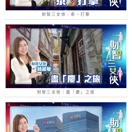
財智三女俠｜泰‧打擊
財智三女俠｜盡「慶」之旅