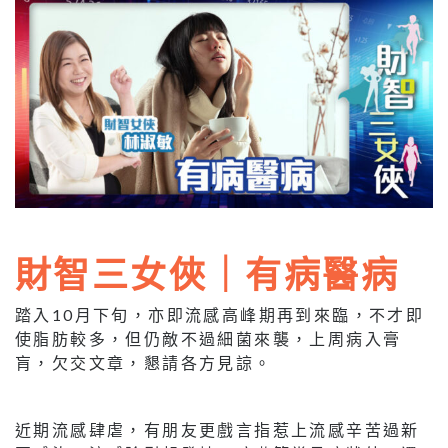
財智三女俠｜有病醫病
踏入10月下旬，亦即流感高峰期再到來臨，不才即
使脂肪較多，但仍敵不過細菌來襲，上周病入膏
肓，欠交文章，懇請各方見諒。
近期流感肆虐，有朋友更戲言指惹上流感辛苦過新