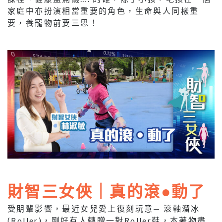
家庭中亦扮演相當重要的角色，生命與人同樣重
要，養寵物前要三思！
財智三女俠｜真的滾●動了
受朋輩影響，最近女兒愛上復刻玩意— 滾軸溜冰
(Roller)，剛好有人轉贈一對Roller鞋，本著物盡