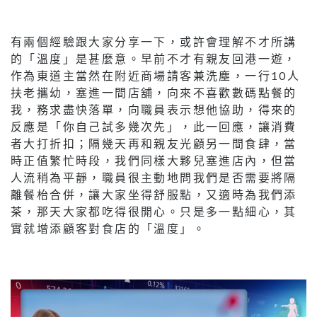
有兩個經驗跟大家分享一下，或許會理解不才所講
的「溫度」是甚麼意。早前不才有親友回港一遊，
作為東道主當然在附近商場請客兼洗塵，一行10人
扶老攜幼，塞進一間店舖，向來不喜歡數碼點餐的
我，務求盡快落單，向職員表示想他協助，得來的
反應是「你自己試多幾次先」，此一回應，讓消費
者大打折扣；隔幾天再和親友光顧另一間食肆，當
時正值繁忙時段，我們同樣大夥兒塞進店內，但當
人流稍為平靜，職員很主動地問我們是否需要將隔
離餐枱合併，讓大家坐得舒服點，又適時為我們添
茶，那天大家都吃得很開心。只是多一點細心，其
實就增添顧客對食店的「溫度」。