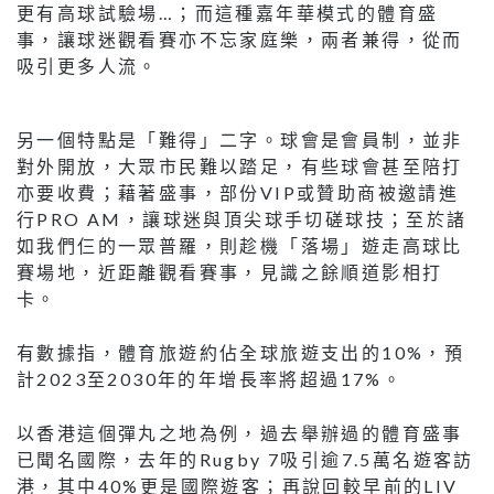
更有高球試驗場…；而這種嘉年華模式的體育盛
事，讓球迷觀看賽亦不忘家庭樂，兩者兼得，從而
吸引更多人流。
另一個特點是「難得」二字。球會是會員制，並非
對外開放，大眾市民難以踏足，有些球會甚至陪打
亦要收費；藉著盛事，部份VIP或贊助商被邀請進
行PRO AM，讓球迷與頂尖球手切磋球技；至於諸
如我們仨的一眾普羅，則趁機「落場」遊走高球比
賽場地，近距離觀看賽事，見識之餘順道影相打
卡。
有數據指，體育旅遊約佔全球旅遊支出的10%，預
計2023至2030年的年增長率將超過17%。
以香港這個彈丸之地為例，過去舉辦過的體育盛事
已聞名國際，去年的Rugby 7吸引逾7.5萬名遊客訪
港，其中40%更是國際遊客；再說回較早前的LIV