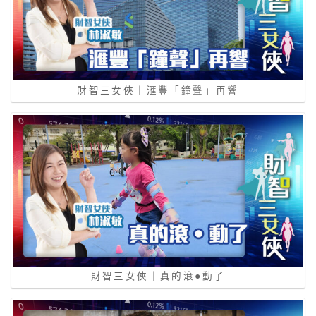
財智三女俠｜滙豐「鐘聲」再響
財智三女俠｜真的滾●動了