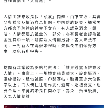
分鐘會搞出「大龍鳳」。
人情由誰來收是個「頭痕」問題，由誰來收，其實
又與禮金及擺酒息息相關。中國傳統嫁娶，通常男
方都會予聘禮的禮金予女方，有人認為酒席、餅
咭、人情都屬於禮金的一部分；亦有長老會認為禮
金是其中一項，酒席及人情則另計，各人睇法不
同，一對新人在籌辦婚禮時，先與長老們傾好方
案，以免有所得失。
坊間有建議較為妥貼的做法：「誰畀錢擺酒誰來收
人情」。事實上，一場婚宴耗費頗大，設宴擺酒、
婚紗攝影、租借禮服、印製喜帖，動輒至少六位數
字以上；而人情往往用作支付酒席、婚禮開支，也
算合理。畢竟結婚是件開心事，為免「婚禮後續」
因為人情歸誰