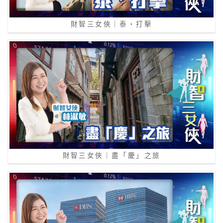
財智三女俠｜泰‧打擊
財智三女俠｜盡「慶」之旅