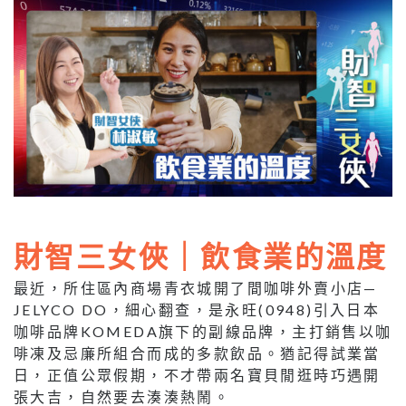
財智三女俠｜飲食業的溫度
最近，所住區內商場青衣城開了間咖啡外賣小店—
JELYCO DO，細心翻查，是永旺(0948)引入日本
咖啡品牌KOMEDA旗下的副線品牌，主打銷售以咖
啡凍及忌廉所組合而成的多款飲品。猶記得試業當
日，正值公眾假期，不才帶兩名寶貝閒逛時巧遇開
張大吉，自然要去湊湊熱鬧。