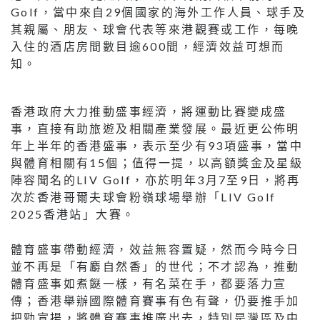
Golf，當中來自29個國家的海外工作人員、球手及
其親屬、朋友、球會代表等來港觀賽或工作，每晚
入住的酒店房間數目逾600間，經濟效益可想而
知。
香港政府大力推動盛事經濟，將運動比賽變成盛
事，直接有助旅遊及相關產業發展。最近更公佈明
年上半年的香港盛事，表示至少有93項盛事，當中
與體育相關有15個；值得一提，以高額獎金及星級
陣容聞名的LIV Golf，亦於明年3月7至9日，將再
次於香港哥爾夫球會粉嶺球場舉辦「LIV Golf
2025香港站」大賽。
體育盛事帶動經濟，效益無容置疑，然而今時今日
並不再是「有麝自然香」的世代；不才認為，推動
體育盛事如煮餸一樣，有名菜在手，都要落力宣
傳；香港舉辦國際體育賽事有色有聲，仍要推手加
把勁宣揚，將體育賽事推廣出去，特別是灣區及中