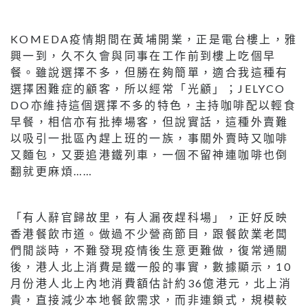
KOMEDA疫情期間在黃埔開業，正是電台樓上，雅
興一到，久不久會與同事在工作前到樓上吃個早
餐。雖說選擇不多，但勝在夠簡單，適合我這種有
選擇困難症的顧客，所以經常「光顧」；JELYCO
DO亦維持這個選擇不多的特色，主持咖啡配以輕食
早餐，相信亦有批捧場客，但說實話，這種外賣難
以吸引一批區內趕上班的一族，事關外賣時又咖啡
又麵包，又要追港鐵列車，一個不留神連咖啡也倒
翻就更麻煩……
「有人辭官歸故里，有人漏夜趕科場」，正好反映
香港餐飲市道。做過不少營商節目，跟餐飲業老闆
們閒談時，不難發現疫情後生意更難做，復常通關
後，港人北上消費是鐵一般的事實，數據顯示，10
月份港人北上內地消費額估計約36億港元，北上消
貴，直接減少本地餐飲需求，而非連鎖式，規模較