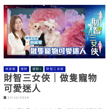
林淑敏
理財
理財+
財智三女俠
財智三女俠｜做隻寵物
可愛迷人
25/12/2024