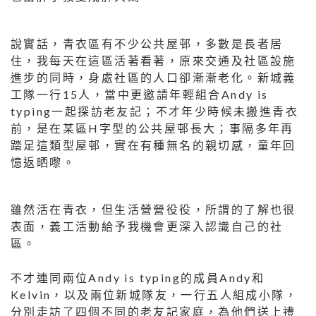
說實話，青衣區有不少公共屋邨，多數是長者居
住，我每天在這區活著看著，原來交通及社區設施
進步的同時，身處社區的人口卻漸漸老化。新城義
工隊一行15人，當中更邀請年輕組合Andy is
typing一起探訪老友記；不才年少時候未搬進青衣
前，是在某區H字型的公共屋邨長大；事隔多年再
踏足這類型屋邨，實在有種無名的親切感，童年回
憶返晒嚟。
雖然活在青衣，但生活營營役役，所謂的了解也很
表面，義工活動給予我機會更深入認識自己的社
區。
不才連同兩位Andy is typing的成員Andy和
Kelvin，以及兩位新城隊友，一行五人組成小隊，
分別走訪了四個不同的老友記家庭，為他們送上禮