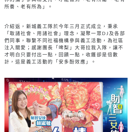
所養、老有所為」。
介紹返，新城義工隊於今年三月正式成立，秉承
「取諸社會、用諸社會」理念，凝聚一眾DJ及各部
們同事，聯繫不同社福機構參與義工活動，為社區
注入關愛；感謝團長「啤梨」大哥拉我入隊，讓不
才明白只要付出一點，回饋一點，收鑊卻是倍數
計，這是義工活動的「安多酚效應」。