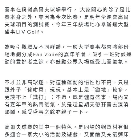
賽事在粉嶺高爾夫球場舉行， 大家關心的除了是比
賽本身之外，亦因為今次比賽，是明年全運會高爾
夫球項目的測試賽，今年三年該場地亦舉辦過大型
盛事LIV Golf。
為吸引觀眾及不同群體，一般大型賽事都會將部份
場地劃分成Fan Zone的嘉年華會，吸引一班對該運
動的愛好者之餘，亦鼓勵公眾入場感受比賽氣氛。
不才並非高球迷，對這種運動的悟性也不高，只是
跟外子「係咁意」玩玩，基本上是「鋤地」較多，
更談不上「識打」；不過，既是體育盛事，場內又
有嘉年華的熱鬧氣氛，於是趁星期天帶孖寶去湊湊
熱鬧，感受盛事之餘亦親子一下。
高爾夫球賽的其中一個特色，是同場的觀眾村有佷
多適合一家大小的活動及遊戲，又面繪又充氣彈床