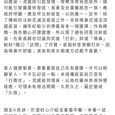
冠感染。流感除引起發燒、咳嗽等常見症狀外，還
可能引發嚴重併發症，長者及兒童屬高危一族，應
政府呼籲，應及早注射疫苗，以防萬一。近年，除
了傳統的注射式滅活疫苗之外，亦有噴鼻式減活流
感疫苗，讓年紀較少的學童有多一個選擇；作為媽
媽，我亦關心孖寶健康，所以簽了通告同意注射疫
苗，在家長群亦討論到究竟「打針」抑或「噴鼻」
較好?隨口「訪問」了孖寶，家姐秒答寧願打針，因
為噴鼻不舒服；弟弟則表示兩樣方式都不喜歡！
家人健康緊要，更重要是自己先有健康，才可以照
顧家人，不才忘記這一點，未接種疫苗前已宣告
「打敗仗」，流感殺到埋身，以為吃藥休息很快便
痊癒，可惜未有根治問題，久而久之，最近變成
「久咳」。
朋友K見狀，於是好心介紹去看看中醫，本著一試