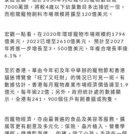
7000萬頭，將較4歲以下幼童數目多出接近一倍，
而相關寵物飼料市場規模將擴至120億美元。
宏觀一點看，在2020年環球寵物市場規模約1794
億美元，2022已增至2610億美元， 預計至2027
年將進一步增長至3，500億美元，年複合增長率達
6.1%。
至於香港，單由今年初及年中舉辦的寵物節和香港
貓迷博覽會「旺丁又旺財」的情況已可見一斑。有
數據估計，香港每月寵物產業市場經濟價值達至1.9
億元，每年逾22億；另外，政府統計處的數據顯
示，全港有241，900個住戶有飼養貓或狗隻。
而竉物經濟，亦由最普遍的食品及美容等服務，擴
展等更有創意及多元化：保險、晶片植入、營養學
課程、健康監測儀…. 的確，除了小孩，毛孩在一個