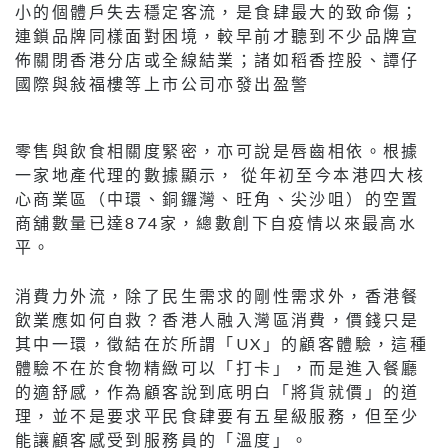
小的個體戶失去穩定客流，是食肆最大的致命傷；
連鎖品牌同樣面對困境，較早前才聽到不少品牌宣
佈關閉香港分店或全線結業；諸如稻香控股、譚仔
國際與敍福樓等上市公司亦發出盈警
零售與飲食相關度緊密，亦可說是唇齒相依。根據
一家地產代理的數據顯示， 從年初至今本港四大核
心商業區（中環、銅鑼灣、旺角、尖沙咀）的空置
商舖數量已達874家，總數創下自疫情以來最高水
平。
消費力外流，除了民生需求的剛性需求外，香港餐
飲業應如何自救？香港人融入灣區消費，價錢只是
其中一環，徵結在於所謂「UX」的顧客體驗，這種
體驗不在於食物精緻可以「打卡」，而是進入餐廳
的適舒感，作為顧客說到底明白「將貨就價」的道
理，並不是要求平民食肆要有五星級服務，但至少
能讓顧客感受到服務員的「溫度」。