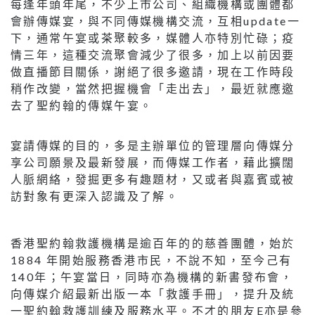
每逢年頭年尾，不少上市公司、組織機構或團體都
會辦傳媒宴，與不同傳媒機構交流，互相update一
下，通常午宴或茶聚較多，媒體人亦特別忙碌；疫
情三年，這種交流聚會減少了很多，加上以前因要
做直播節目關係，謝絕了很多邀請，現在工作時段
稍作改變，當然把握機會「走出去」，最近就應邀
去了聖約翰的傳媒午宴。
宴請傳媒的目的，多是主辦單位的管理層向傳媒分
享公司願景及最新發展，而傳媒工作者，藉此擴闊
人脈網絡，發掘更多有趣題材，又或者與嘉賓或被
訪對象有更深入認識及了解。
香港聖約翰救護機構是逾百年的的慈善團體，始於
1884 年開始服務香港市民，不說不知，至今己有
140年；午宴當日，同時亦為機構的新書發布會，
向傳媒介紹最新出版一本「救護手冊」，提升及統
一聖約翰救護訓練及服務水平。不才的朋友E亦是參