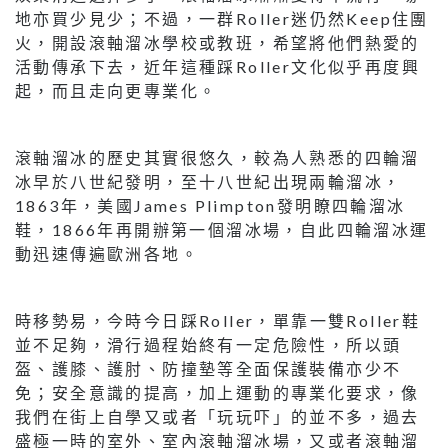
地亦買少見少；不過，一群Roller迷仍然Keep住團
火，開設滾軸溜冰學校或教班，希望將他們熱愛的
活動傳承下去，近年這種踩Roller文化似乎再度興
起，而且走向更專業化。
滾軸溜冰的歷史其實很悠久，較為人熟悉的四輪溜
冰早於八世紀發明，至十八世紀出現兩輪溜冰，
1863年，美國James Plimpton發明瞭四輪溜冰
鞋，1866年再開辦第一個溜冰場，自此四輪溜冰運
動迅速傳遍歐洲各地。
時移勢易，今時今日踩Roller，單靠一雙Roller鞋
並不足夠，滑行過程始終有一定危險性，所以頭
盔、護膝、護肘、防撞墊等全面保護裝備亦少不
免；安全意識的提高，加上運動的專業化要求，像
我們在街上自學又或者「玩玩吓」的並不多，過去
盛極一時的室外、室內滾軸溜冰場，又或者滾軸溜