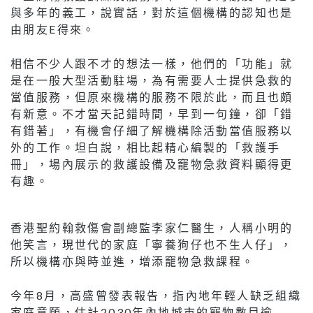
與多年的義工，說實話，對於這個機構的認知也是
由朋友E得來。
相信不少人跟不才的想法一樣，他們的「功能」就
是在一般大型活動駐場，為有需要人士提供急救的
當值服務，但原來機構的服務不限於此，而且也頗
有新意。不才當天記錯時間，早到一句鐘，卻「錯
有錯著」，有機會仔細了解機構除活動當值服務以
外的工作。坦白說，相比起精心編製的「救護手
冊」，場內展示的救護設備及竉物急救資料顯得更
有趣。
香港聖約翰救傷會副總監李家仁醫生，人稱小明的
他笑言，現世代的家庭「寧養狗仔也不生人仔」，
所以機構亦與時並進，增添竉物急救課程。
今年8月，高盛曾發表報告，指內地年輕人缺乏組織
家庭意願，估計2030年內地城市的寵物數目逾