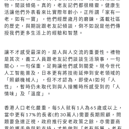
物，閒談傾偈。真的，老友記們都很精靈，健康生
活讓他們外表看來比實際年齡小，正所謂「家有一
老，如有一寶」，他們經歷歲月的磨鍊，滿載社區
的歷史，與期說跟老友記傾談，倒不如說是他們傳
授我們更多生活上的經驗和智慧。
讓不才感受最深的，是人與人交流的重要性。禮物
是其次，義工人員跟老友記們談談生活瑣事，一句
關心，一句保重，足夠讓他們感到關愛。現今世代
人工智能普及，日本更有將技術延伸到安老領域的
「照顧機械人」，但不才認為，即使AI如何「人
性」，暫時仍未取代到與人接觸時所感受到的「人
情味」及「溫度」。
香港人口老化嚴重，每5人就有1人為65歲或以上，
當中更有17%的長者(約30萬人)需要長期照顧，問
題要急速正視，政府推行安老政策之餘，亦需要商
界的攜手參與和支持，才能做到「老有所屬 、老有