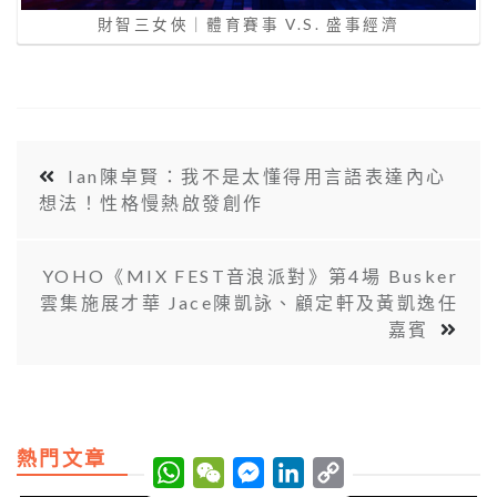
財智三女俠｜體育賽事 V.S. 盛事經濟
Ian陳卓賢：我不是太懂得用言語表達內心
想法！性格慢熱啟發創作
YOHO《MIX FEST音浪派對》第4場 Busker
雲集施展才華 Jace陳凱詠、顧定軒及黃凱逸任
嘉賓
熱門文章
W
W
M
L
C
h
e
e
i
o