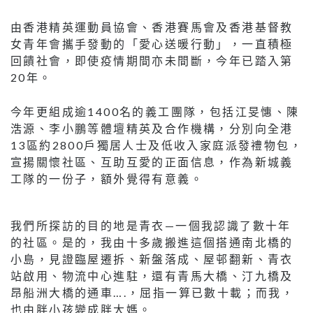
由香港精英運動員協會、香港賽馬會及香港基督教
女青年會攜手發動的「愛心送暖行動」，一直積極
回饋社會，即使疫情期間亦未間斷，今年已踏入第
20年。
今年更組成逾1400名的義工團隊，包括江旻憓、陳
浩源、李小鵬等體壇精英及合作機構，分別向全港
13區約2800戶獨居人士及低收入家庭派發禮物包，
宣揚關懷社區、互助互愛的正面信息，作為新城義
工隊的一份子，額外覺得有意義。
我們所探訪的目的地是青衣—一個我認識了數十年
的社區。是的，我由十多歲搬進這個搭通南北橋的
小島，見證臨屋遷拆、新盤落成、屋邨翻新、青衣
站啟用、物流中心進駐，還有青馬大橋、汀九橋及
昂船洲大橋的通車….，屈指一算已數十載；而我，
也由胖小孩變成胖大媽。