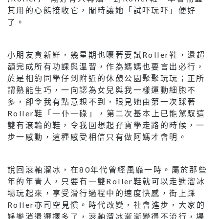
其用的心態接收它，閒時讓她「試吓玩吓」便好
了。
小朋友貪新鮮，幾星期也嚷著要試Roller鞋，還超
額完成所有功課與溫習，作為媽媽也要言出必行，
於是相約同學仔到附近的休憩公園聚聚玩玩；正所
謂熟能生巧，一向認為女兒與我一樣運動細胞不
多，卻令我有點意想不到，眼見她由第一次踩著
Roller鞋「一仆一碌」，第二次基本上已能駕馭這
雙有滾輪的鞋，令我回想起孖寶學走路的時候，一
步一感動，這種感受相信只有做阿媽才會明。
說回滾軸溜冰，在80年代曾經風靡一時。屬於那些
年的年青人，只要有一雙Roller鞋就可以走進溜冰
場玩起來，享受滑行過程中的速度快感，街上踩
Roller亦司空見慣。時代改變，社會進步，大家的
娛樂消遣選擇多了，滾軸溜冰漸漸變得不流行，場