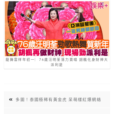
龍舞雲祥年初一︳76歲汪明荃落力賣唱 胡楓化身財神大
派利是
多圖！泰國極稀有黃金虎 呆萌樣紅爆網絡