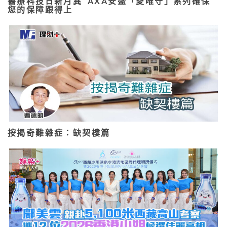
醫療科技日新月異 AXA安盛「愛唯守」系列確保
您的保障跟得上
按揭奇難雜症：缺契樓篇