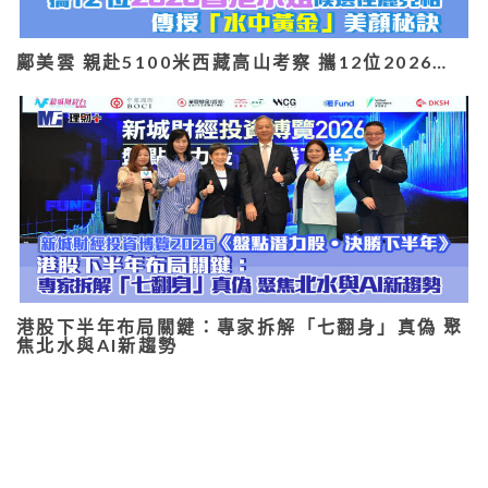
鄺美雲 親赴5100米西藏高山考察 攜12位2026…
港股下半年布局關鍵：專家拆解「七翻身」真偽 聚
焦北水與AI新趨勢