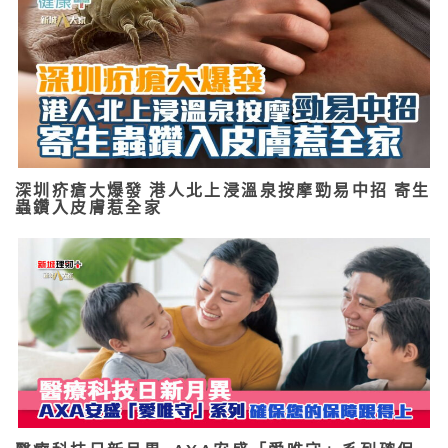
深圳疥瘡大爆發 港人北上浸溫泉按摩勁易中招 寄生
蟲鑽入皮膚惹全家