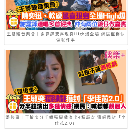
王雙駿音樂會｜謝霆鋒驚喜現身High爆全場 網民催促快
做呢件事
婚後事丨王敏奕分半鐘獨腳戲演出4種層次 獲網民封「李
佳芯2.0」