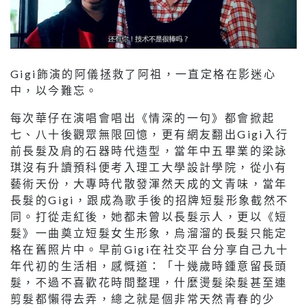
Gigi飾演的阿儀拯救了阿祖，一直定格在影迷心
中，以今難忘。
每次華仔在演唱會唱出《情深的一句》都會掀起
七、八十後觀眾無限回憶，更有網友翻出Gigi入行
前長髮及肩的石器時代造型，當年中五畢業的梁詠
琪沒有升讀預科便考入理工大學設計學院，從小有
藝術天份，大專時代散發渾然天成的文青味，當年
長髮的Gigi，跟成為歌手後的招牌短髮形象截然不
同。打從走紅後，她都未曾以長髮示人，更以《短
髮》一曲奠立短髮女生形象，烏溜溜的長髮只能定
格在舊照片中。早前Gigi在社交平台分享自己九十
年代初的生活相，感慨道：「十幾歲時鍾意留長頭
髮，不過不喜歡花時間整理，什麼燙髮染髮甚至連
剪髮都懶得去弄，總之就是個非常天然青春的少