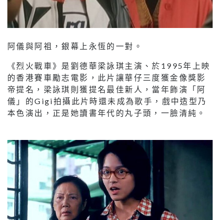
阿儀與阿祖，銀幕上永恆的一對。
《烈火戰車》是劉德華梁詠琪主演、於1995年上映
的香港賽車勵志電影，此片讓華仔三度獲金像獎影
帝提名，梁詠琪則獲提名最佳新人，當年飾演「阿
儀」的Gigi拍攝此片時還未成為歌手，戲中造型乃
本色演出，正是她讀書年代的丸子頭，一臉清純。