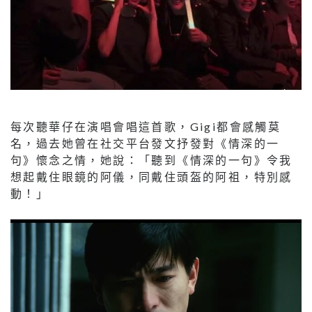
每次聽華仔在演唱會唱這首歌，Gigi都會感觸莫
名，過去她曾在社交平台發文抒發對《情深的一
句》懷念之情，她說：「聽到《情深的一句》令我
想起戴住眼鏡的阿儀，同戴住頭盔的阿祖，特別感
動！」