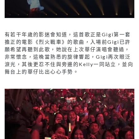
有若干年歲的影迷會知道，這首歌正是Gigi第一套
擔正的電影《烈火戰車》的歌曲，入場前Gigi已許
願希望再聽到此歌，她說在上次華仔演唱會聽過，
非常懷念，這晚當熟悉的旋律響起，Gigi再次眼泛
淚光，其後更忍不住與旁邊的Kelly一同站立，並向
舞台上的華仔比出心心手勢。