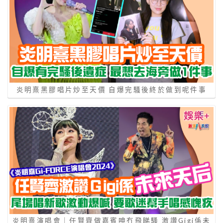
炎明熹黑膠唱片炒至天價 自爆完騷後終於做到呢件事
炎明熹演唱會｜任賢齊做嘉賓呻冇飛睇騷 激讚Gigi係未