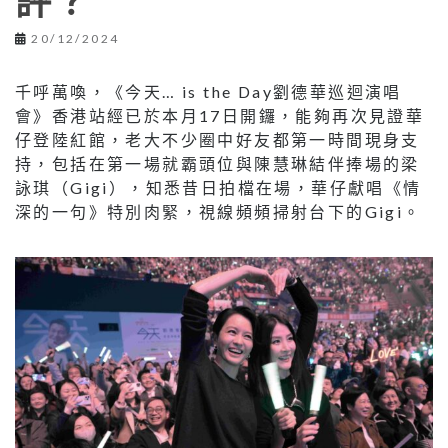
評？
20/12/2024
千呼萬喚，《今天… is the Day劉德華巡迴演唱
會》香港站經已於本月17日開鑼，能夠再次見證華
仔登陸紅館，老大不少圈中好友都第一時間現身支
持，包括在第一場就霸頭位與陳慧琳結伴捧場的梁
詠琪（Gigi），知悉昔日拍檔在場，華仔獻唱《情
深的一句》特別肉緊，視線頻頻掃射台下的Gigi。