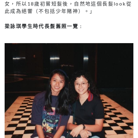
女，所以18歲初嘗短髮後，自然地這個長髮look從
此成為絕響（不包括少年賭神）。」
梁詠琪學生時代長髮舊照一覽 :