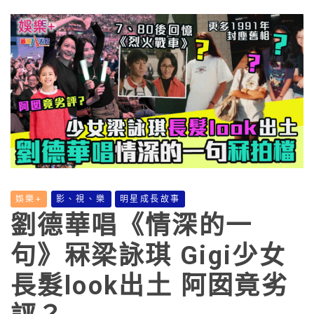
娛樂+
影、視、樂
明星成長故事
劉德華唱《情深的一
句》冧梁詠琪 Gigi少女
長髮look出土 阿囡竟劣