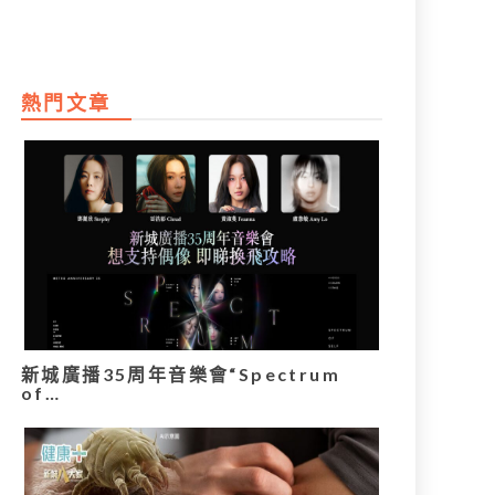
熱門文章
新城廣播35周年音樂會“Spectrum
of…