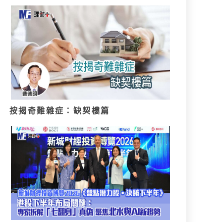
按揭奇難雜症：缺契樓篇