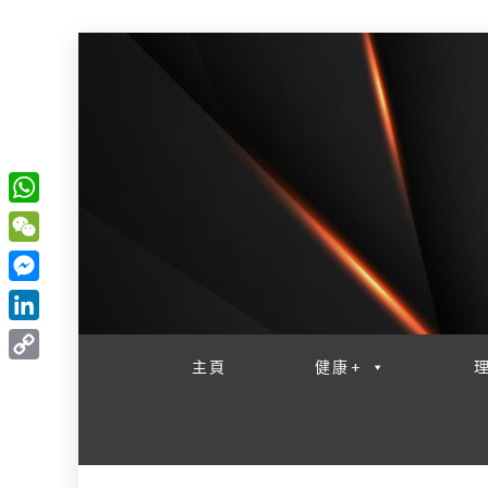
W
一網睇盡 八家大成
h
W
a
e
M
t
C
e
L
s
h
s
i
主頁
健康+
A
C
a
s
n
p
o
t
e
k
p
p
n
e
y
g
d