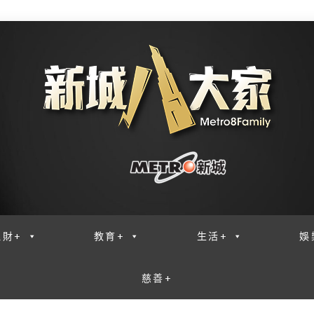
理財+
教育+
生活+
娛
慈善+