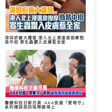
深圳疥瘡大爆發 港人北上浸溫泉按摩勁
易中招 寄生蟲鑽入皮膚惹全家
醫療科技日新月異 AXA安盛「愛唯守」
系列確保您的保障跟得上