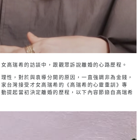
才女高瑞希的訪談中，跟觀眾訴說離婚的心路歷程。
當理性，對於與袁導分開的原因，一直強調非為金錢，
老家台灣接受才女高瑞希的《高瑞希的心靈重訓》專
主動提起當初決定離婚的歷程，以下內容節錄自高瑞希