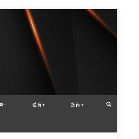
樂+
體育+
藝術+