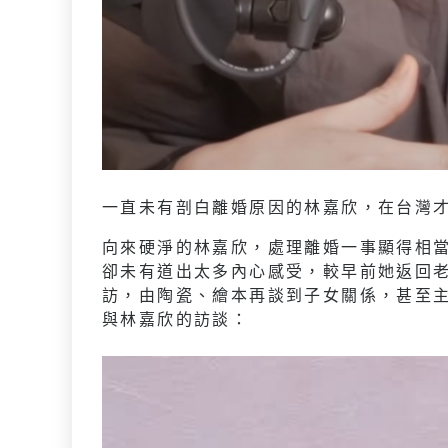
一直未有剖白離婚原因的林嘉欣，在台灣
向來硬淨的林嘉欣，處理離婚一事顯得相
卻未有道出太多內心感受，較早前她返回
訪，由陶瓷、繪本再談到子女關係，甚至
與林嘉欣的訪談：