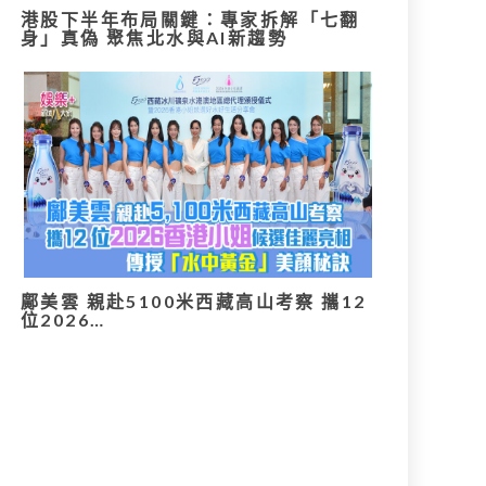
港股下半年布局關鍵：專家拆解「七翻
身」真偽 聚焦北水與AI新趨勢
鄺美雲 親赴5100米西藏高山考察 攜12
位2026…