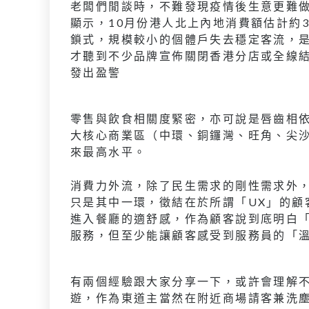
老闆們閒談時，不難發現疫情後生意更難
顯示，10月份港人北上內地消費額估計約
鎖式，規模較小的個體戶失去穩定客流，
才聽到不少品牌宣佈關閉香港分店或全線
發出盈警
零售與飲食相關度緊密，亦可說是唇齒相依
大核心商業區（中環、銅鑼灣、旺角、尖沙
來最高水平。
消費力外流，除了民生需求的剛性需求外
只是其中一環，徵結在於所謂「UX」的顧
進入餐廳的適舒感，作為顧客說到底明白
服務，但至少能讓顧客感受到服務員的「
有兩個經驗跟大家分享一下，或許會理解
遊，作為東道主當然在附近商場請客兼洗塵