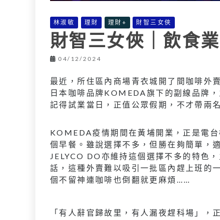
林淑敏
理財
理財+
財智三女俠
財智三女俠｜飲食業
04/12/2024
最近，所住區內商場青衣城開了間咖啡外賣小店
日本咖啡品牌KOMEDA旗下的副線品牌
記得試業當日，正值公眾假期，不才帶兩
KOMEDA疫情期間在黃埔開業，正是電
個早餐。雖說選擇不多，但勝在夠簡單，
JELYCO DO亦維持這個選擇不多的特
話，這種外賣難以吸引一批區內趕上班的
個不留神連咖啡也倒翻就更麻煩……
「有人辭官歸故里，有人漏夜趕科場」，