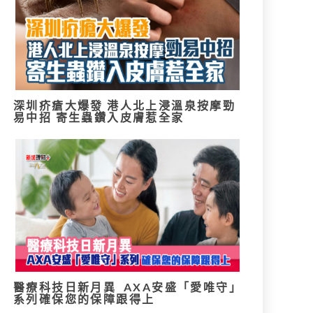
深圳疥瘡大爆發 港人北上浸溫泉按摩勁
易中招 寄生蟲鑽入皮膚惹全家
醫療科技日新月異 AXA安盛「愛唯守」
系列確保您的保障跟得上