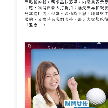
碼點餐的我，務求盡快落單，向職員表示
回應，讓消費者大打折扣；隔幾天再和親
兒塞進店內，但當人流稍為平靜，職員很
服點，又適時為我們添茶，那天大家都吃
「溫度」。