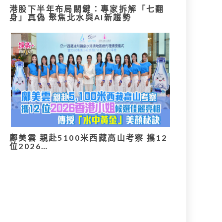
港股下半年布局關鍵：專家拆解「七翻
身」真偽 聚焦北水與AI新趨勢
鄺美雲 親赴5100米西藏高山考察 攜12
位2026…