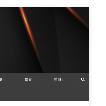
樂+
體育+
藝術+