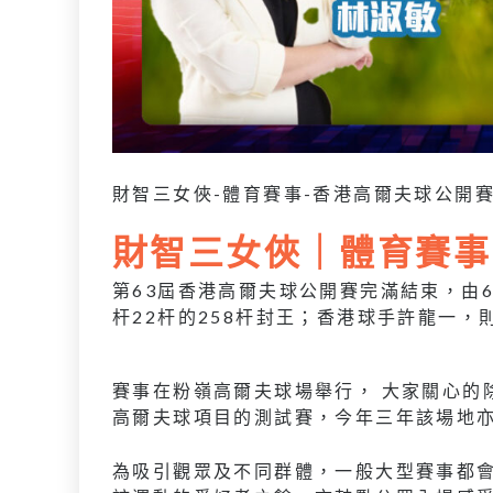
財智三女俠-體育賽事-香港高爾夫球公開
財智三女俠｜體育賽事 V
第63屆香港高爾夫球公開賽完滿結束，由
杆22杆的258杆封王；香港球手許龍一，
賽事在粉嶺高爾夫球場舉行， 大家關心的
高爾夫球項目的測試賽，今年三年該場地亦舉辦
為吸引觀眾及不同群體，一般大型賽事都會將