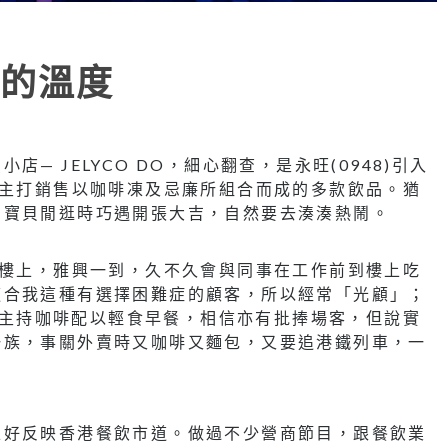
的溫度
— JELYCO DO，細心翻查，是永旺(0948)引入
，主打銷售以咖啡凍及忌廉所組合而成的多款飲品。猶
名寶貝閒逛時巧遇開張大吉，自然要去湊湊熱鬧。
台樓上，雅興一到，久不久會與同事在工作前到樓上吃
適合我這種有選擇困難症的顧客，所以經常「光顧」；
色，主持咖啡配以輕食早餐，相信亦有批捧場客，但說實
一族，事關外賣時又咖啡又麵包，又要追港鐵列車，一
正好反映香港餐飲市道。做過不少營商節目，跟餐飲業