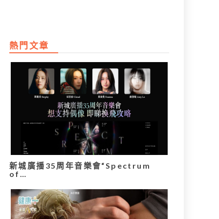
熱門文章
新城廣播35周年音樂會“Spectrum
of…