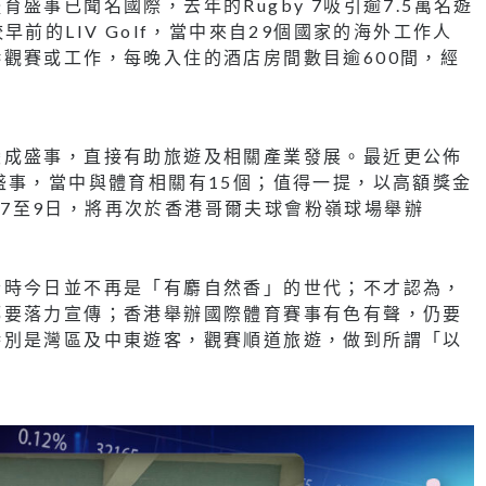
盛事已聞名國際，去年的Rugby 7吸引逾7.5萬名遊
前的LIV Golf，當中來自29個國家的海外工作人
觀賽或工作，每晚入住的酒店房間數目逾600間，經
變成盛事，直接有助旅遊及相關產業發展。最近更公佈
盛事，當中與體育相關有15個；值得一提，以高額獎金
3月7至9日，將再次於香港哥爾夫球會粉嶺球場舉辦
今時今日並不再是「有麝自然香」的世代；不才認為，
都要落力宣傳；香港舉辦國際體育賽事有色有聲，仍要
特別是灣區及中東遊客，觀賽順道旅遊，做到所謂「以