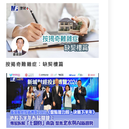
按揭奇難雜症：缺契樓篇