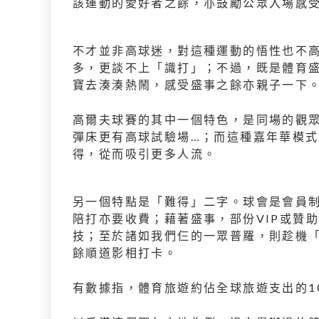
該運動的愛好者之餘，亦鼓勵公眾入場感
不才並非高球迷，對這種運動的悟性也不
多，更談不上「識打」；不過，既是體育
寶去湊湊熱鬧，感受盛事之餘亦親子一下
高爾夫球賽的其中一個特色，是同場的觀
彈床更有高球試驗場…；而這種嘉年華模
得，從而吸引更多人流。
另一個特點是「難得」二字。球會是會員
陪打亦要收費；藉著盛事，部份VIP或贊助
技；至於諸如我們仨的一眾普羅，則趁機
餘順道影相打卡。
有數據指，體育旅遊約佔全球旅遊支出的10%