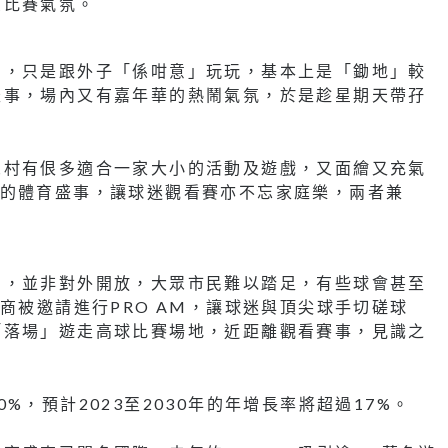
受比賽氣氛。
高，只是跟外子「係咁意」玩玩，基本上是「鋤地」較
盛事，場內又有嘉年華的熱鬧氣氛，於是趁星期天帶孖
。
眾村有佷多適合一家大小的活動及遊戲，又面繪又充氣
式的體育盛事，讓球迷觀看賽亦不忘家庭樂，兩者兼
制，並非對外開放，大眾市民難以踏足，有些球會甚至
商被邀請進行PRO AM，讓球迷與頂尖球手切磋球
「落場」遊走高球比賽場地，近距離觀看賽事，見識之
，預計2023至2030年的年增長率將超過17%。