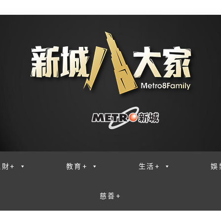
理財+
教育+
生活+
娛
慈善+