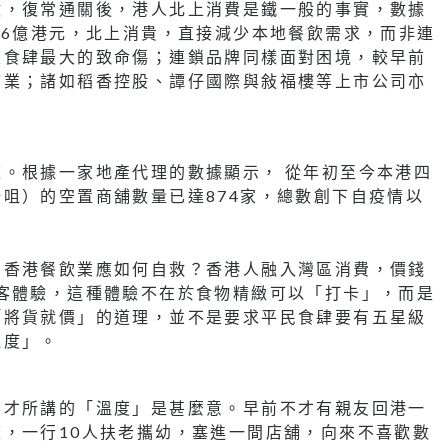
做，復常通關後，港人北上消費是鐵一般的事實，數據
36億港元，北上消貴，直接減少本地餐飲需求，而非連
是食肆最大的致命傷；連鎖品牌同樣面對困境，較早前
結業；諸如稻香控股、譚仔國際與敍福樓等上市公司亦
。根據一家地產代理的數據顯示， 從年初至今本港四
咀）的空置商舖數量已達874家，總數創下自疫情以
，香港餐飲業應如何自救？香港人融入灣區消費，價錢
客體驗，這種體驗不在於食物精緻可以「打卡」，而是
「將貨就價」的道理，並不是要求平民食肆要有五星級
溫度」。
不才所講的「溫度」是甚麼意。早前不才有親友回港一
，一行10人扶老攜幼，塞進一間店舖，向來不喜歡數