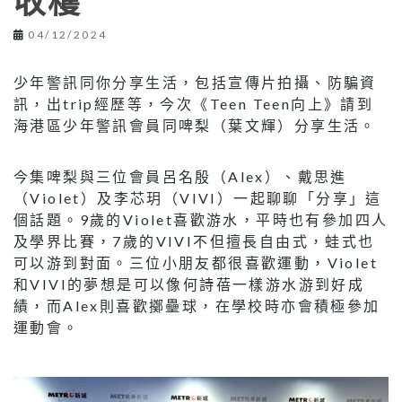
收穫
04/12/2024
少年警訊同你分享生活，包括宣傳片拍攝、防騙資
訊，出trip經歷等，今次《Teen Teen向上》請到
海港區少年警訊會員同啤梨（葉文輝）分享生活。
今集啤梨與三位會員呂名殷（Alex）、戴思進
（Violet）及李芯玥（VIVI）一起聊聊「分享」這
個話題。9歲的Violet喜歡游水，平時也有參加四人
及學界比賽，7歲的VIVI不但擅長自由式，蛙式也
可以游到對面。三位小朋友都很喜歡運動，Violet
和VIVI的夢想是可以像何詩蓓一樣游水游到好成
績，而Alex則喜歡擲壘球，在學校時亦會積極參加
運動會。