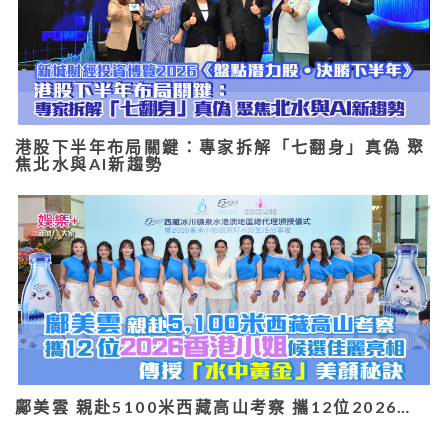
港股下半年布局關鍵：專家拆解「七翻身」真偽 聚
焦北水與AI新趨勢
鄺美雲 親赴5100米西藏高山考察 攜12位2026…