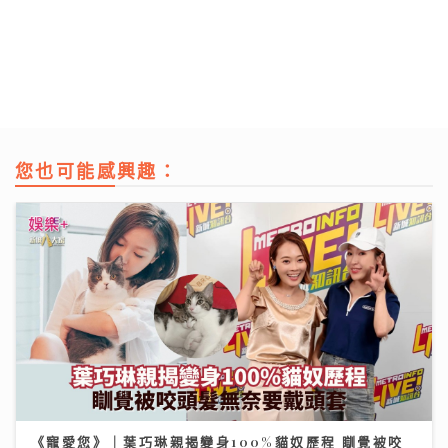
您也可能感興趣：
《寵愛您》｜葉巧琳親揭變身100%貓奴歷程 瞓覺被咬