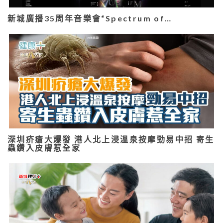
新城廣播35周年音樂會“Spectrum of…
深圳疥瘡大爆發 港人北上浸溫泉按摩勁易中招 寄生
蟲鑽入皮膚惹全家