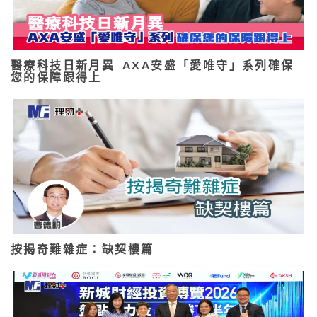
醫療科技日新月異 AXA安盛「愛唯守」系列確保
您的保障跟得上
按揭奇難雜症：缺契樓篇