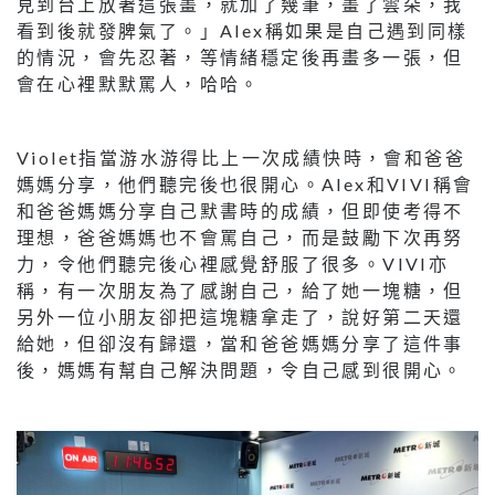
見到台上放著這張畫，就加了幾筆，畫了雲朵，我
看到後就發脾氣了。」Alex稱如果是自己遇到同樣
的情況，會先忍著，等情緒穩定後再畫多一張，但
會在心裡默默罵人，哈哈。
Violet指當游水游得比上一次成績快時，會和爸爸
媽媽分享，他們聽完後也很開心。Alex和VIVI稱會
和爸爸媽媽分享自己默書時的成績，但即使考得不
理想，爸爸媽媽也不會罵自己，而是鼓勵下次再努
力，令他們聽完後心裡感覺舒服了很多。VIVI亦
稱，有一次朋友為了感謝自己，給了她一塊糖，但
另外一位小朋友卻把這塊糖拿走了，說好第二天還
給她，但卻沒有歸還，當和爸爸媽媽分享了這件事
後，媽媽有幫自己解決問題，令自己感到很開心。