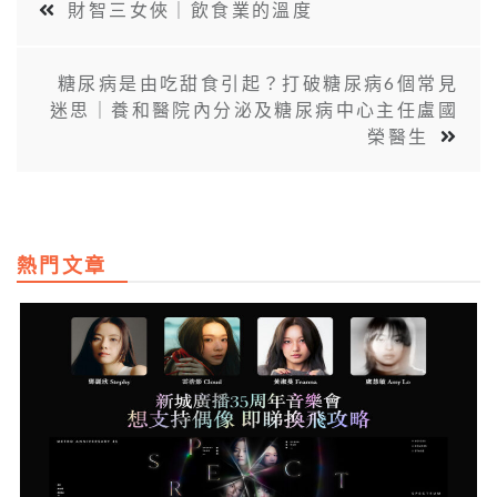
財智三女俠｜飲食業的溫度
糖尿病是由吃甜食引起？打破糖尿病6個常見
迷思｜養和醫院內分泌及糖尿病中心主任盧國
榮醫生
熱門文章