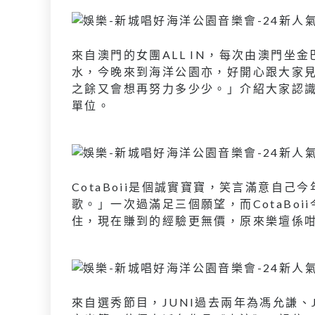
來自澳門的女團ALL IN，每次由澳門
水，今晚來到海洋公園亦，好開心跟大家
之餘又會想再努力多少少。」介紹大家認識
單位。
CotaBoii是個誠實寶寶，笑言滿意自
歌。」一次過滿足三個願望，而CotaBo
住，現在賺到的經驗更無價，原來樂壇係咁樣
來自選秀節目，JUNI過去兩年為馮允謙、J