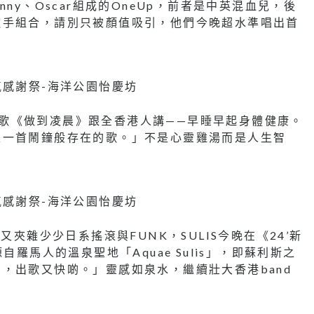
ny、Oscar組成的OneUp，前者是中英混血兒，後
歌手組合，請別只被顏值吸引，他們今晚超水準唱出首
透過新歌《做到凌晨》跟全香港人講——早睡早起身體健康。
是一首鬧鐘般存在的歌。」不是心靈雞湯而是人生智
又夾雜少少日系搖滾與FUNK，SULIS今晚在《24’新
，源自羅馬人的溫泉聖地「Aquae Sulis」，即蘇利斯之
，出歌又快啲。」靈感如泉水，繼續壯大香港band