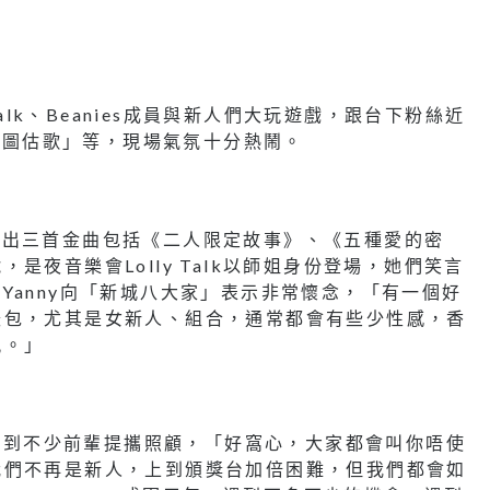
Talk、Beanies成員與新人們大玩遊戲，跟台下粉絲近
AI圖估歌」等，現場氣氛十分熱鬧。
連續交出三首金曲包括《二人限定故事》、《五種愛的密
夜音樂會Lolly Talk以師姐身份登場，她們笑言
成員Yanny向「新城八大家」表示非常懷念，「有一個好
暖包，尤其是女新人、組合，通常都會有些少性感，香
親。」
是遇到不少前輩提攜照顧，「好窩心，大家都會叫你唔使
我們不再是新人，上到頒獎台加倍困難，但我們都會如