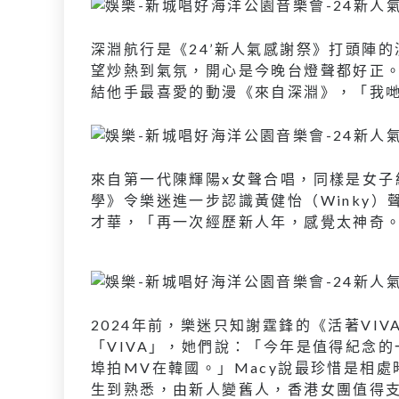
深淵航行是《24’新人氣感謝祭》打頭陣
望炒熱到氣氛，開心是今晚台燈聲都好正
結他手最喜愛的動漫《來自深淵》，「我哋係
來自第一代陳輝陽x女聲合唱，同樣是女子組
學》令樂迷進一步認識黃健怡（Winky）
才華，「再一次經歷新人年，感覺太神奇
2024年前，樂迷只知謝霆鋒的《活著VI
「VIVA」，她們說：「今年是值得紀念
埠拍MV在韓國。」Macy說最珍惜是相
生到熟悉，由新人變舊人，香港女團值得