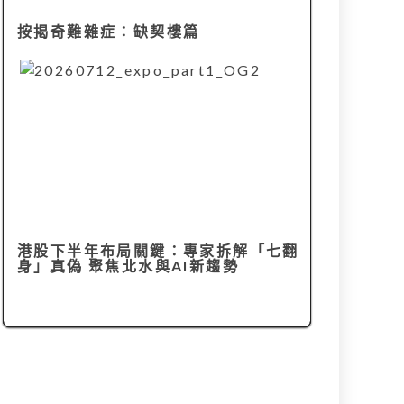
按揭奇難雜症：缺契樓篇
港股下半年布局關鍵：專家拆解「七翻
身」真偽 聚焦北水與AI新趨勢