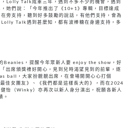
olly Talk成軍三年，遇到不多不少的機會，遇到
，她們說：「今年推出了《10+1》專輯，目標達成
』在旁支持，聽到好多鼓勵的說話，有他們支持，會為
lly Talk遇到甚麼知，都有波棒糖在身邊支持，多
nies，提醒今年眾新人要 enjoy the show，好
說：「出席頒獎禮好開心，見到兒時渴望見到的前輩，逐
as ball，大家扮靚靚出席，在會場開開心心打個
出《最佳女團友》、《我們都是這樣長大的》，而在2024
黃健怡（Winky）亦再次以新人身分演出，祝願各新人
績。