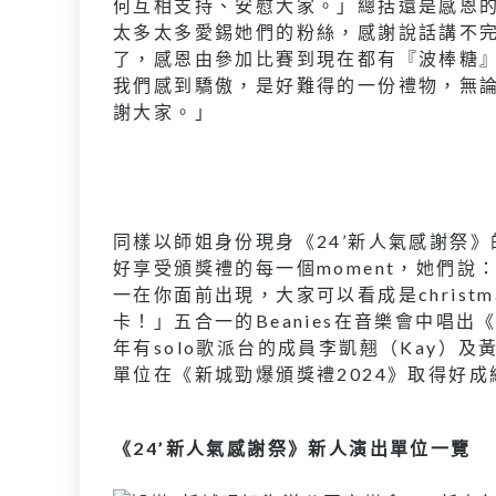
何互相支持、安慰大家。」總括還是感恩的，L
太多太多愛錫她們的粉絲，感謝說話講不完
了，感恩由參加比賽到現在都有『波棒糖
我們感到驕傲，是好難得的一份禮物，無論Lo
謝大家。」
同樣以師姐身份現身《24’新人氣感謝祭》的Bea
好享受頒獎禮的每一個moment，她們
一在你面前出現，大家可以看成是christm
卡！」五合一的Beanies在音樂會中唱
年有solo歌派台的成員李凱翹（Kay）及
單位在《新城勁爆頒獎禮2024》取得好成
《24’新人氣感謝祭》新人演出單位一覽