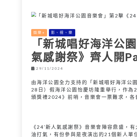
L
e
I
i
r
n
n
k
娛樂+
影、視、樂
「新城唱好海洋公園
氣感謝祭》齊人開Pa
29/11/2024
由海洋公園全力支持的「新城唱好海洋公園
28日）假海洋公園怡慶坊隆重舉行，作為2
頒獎禮2024》前哨，音樂會一票難求，
《24’新人氣感謝祭》音樂會陣容鼎盛，有大師姐
油打氣，有份參與是夜演出的21個新人單