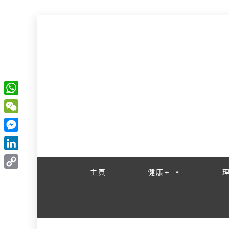
W
一網睇盡 八家大成
h
W
a
e
M
t
C
e
L
s
h
s
i
主頁
健康+
A
C
a
s
n
p
o
t
e
k
p
p
n
e
y
g
d