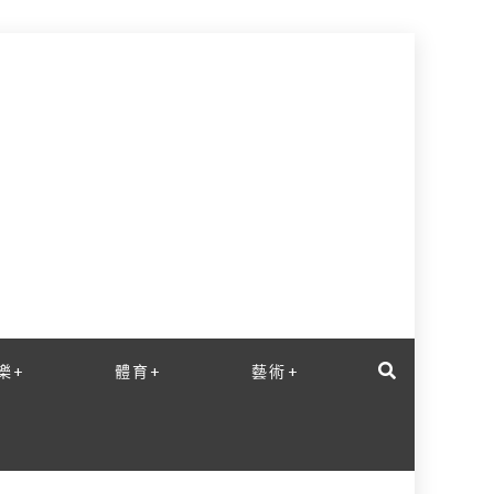
樂+
體育+
藝術+