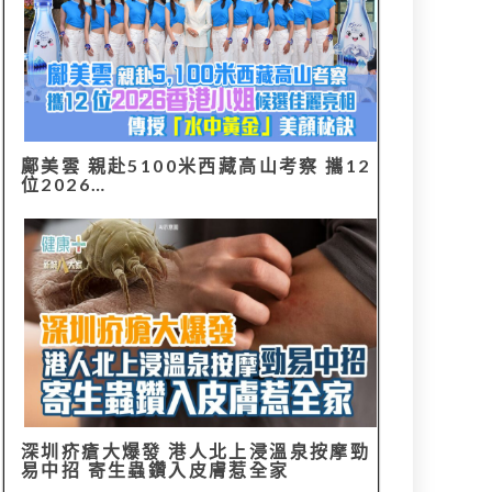
鄺美雲 親赴5100米西藏高山考察 攜12
位2026…
深圳疥瘡大爆發 港人北上浸溫泉按摩勁
易中招 寄生蟲鑽入皮膚惹全家