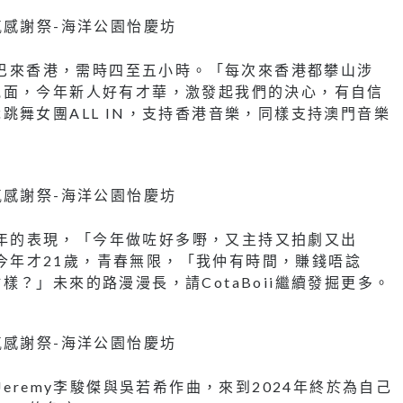
坐金巴來香港，需時四至五小時。「每次來香港都攀山涉
見面，今年新人好有才華，激發起我們的決心，有自信
跳舞女團ALL IN，支持香港音樂，同樣支持澳門音樂
己今年的表現，「今年做咗好多嘢，又主持又拍劇又出
ii今年才21歲，青春無限，「我仲有時間，賺錢唔諗
？」未來的路漫漫長，請CotaBoii繼續發掘更多。
eremy李駿傑與吳若希作曲，來到2024年終於為自己