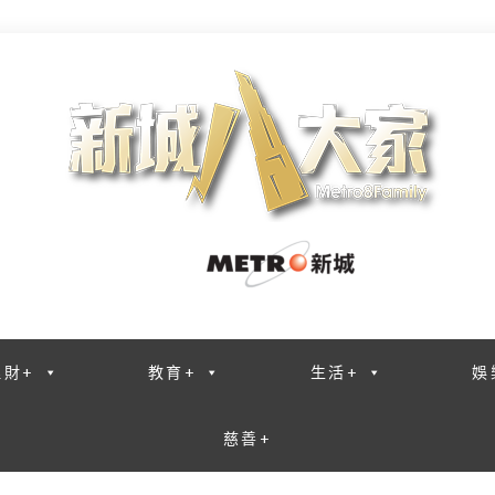
理財+
教育+
生活+
娛
慈善+