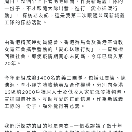
周日，整個早上下著毛毛細雨，作為新城義工隊的
一份子，不才跟隨大隊出發，進行「愛心送暖行
動」， 探訪老友記，這是我第二次跟隨公司新城義
工隊的探訪活動。
由香港精英運動員協會、香港賽馬會及香港基督教
女青年會攜手發動的「愛心送暖行動」，一直積極
回饋社會，即使疫情期間亦未間斷，今年已踏入第
20年。
今年更組成逾1400名的義工團隊，包括江旻憓、陳
浩源、李小鵬等體壇精英及合作機構，分別向全港
13區約2800戶獨居人士及低收入家庭派發禮物包，
宣揚關懷社區、互助互愛的正面信息，作為新城義
工隊的一份子，額外覺得有意義。
我們所探訪的目的地是青衣—一個我認識了數十年