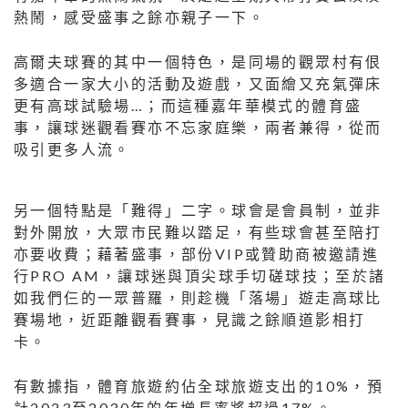
熱鬧，感受盛事之餘亦親子一下。
高爾夫球賽的其中一個特色，是同場的觀眾村有佷
多適合一家大小的活動及遊戲，又面繪又充氣彈床
更有高球試驗場…；而這種嘉年華模式的體育盛
事，讓球迷觀看賽亦不忘家庭樂，兩者兼得，從而
吸引更多人流。
另一個特點是「難得」二字。球會是會員制，並非
對外開放，大眾市民難以踏足，有些球會甚至陪打
亦要收費；藉著盛事，部份VIP或贊助商被邀請進
行PRO AM，讓球迷與頂尖球手切磋球技；至於諸
如我們仨的一眾普羅，則趁機「落場」遊走高球比
賽場地，近距離觀看賽事，見識之餘順道影相打
卡。
有數據指，體育旅遊約佔全球旅遊支出的10%，預
計2023至2030年的年增長率將超過17%。