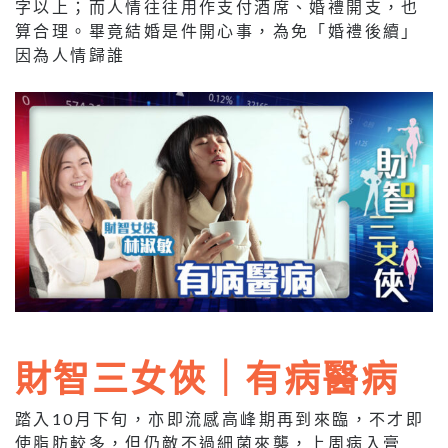
字以上；而人情往往用作支付酒席、婚禮開支，也
算合理。畢竟結婚是件開心事，為免「婚禮後續」
因為人情歸誰
財智三女俠｜有病醫病
踏入10月下旬，亦即流感高峰期再到來臨，不才即
使脂肪較多，但仍敵不過細菌來襲，上周病入膏