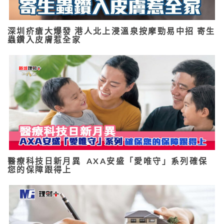
深圳疥瘡大爆發 港人北上浸溫泉按摩勁易中招 寄生
蟲鑽入皮膚惹全家
醫療科技日新月異 AXA安盛「愛唯守」系列確保
您的保障跟得上