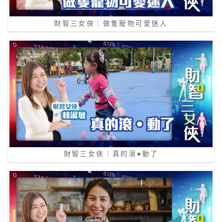
財智三女俠｜做隻寵物可愛迷人
財智三女俠｜真的滾●動了