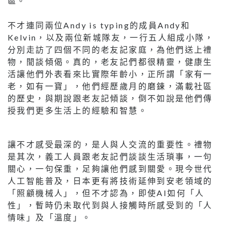
區。
不才連同兩位Andy is typing的成員Andy和
Kelvin，以及兩位新城隊友，一行五人組成小隊，
分別走訪了四個不同的老友記家庭，為他們送上禮
物，閒談傾偈。真的，老友記們都很精靈，健康生
活讓他們外表看來比實際年齡小，正所謂「家有一
老，如有一寶」，他們經歷歲月的磨鍊，滿載社區
的歷史，與期說跟老友記傾談，倒不如說是他們傳
授我們更多生活上的經驗和智慧。
讓不才感受最深的，是人與人交流的重要性。禮物
是其次，義工人員跟老友記們談談生活瑣事，一句
關心，一句保重，足夠讓他們感到關愛。現今世代
人工智能普及，日本更有將技術延伸到安老領域的
「照顧機械人」，但不才認為，即使AI如何「人
性」，暫時仍未取代到與人接觸時所感受到的「人
情味」及「溫度」。