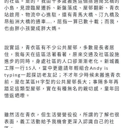
的社區。是的，我由十多歲搬進這個搭通南北橋的
小島，見證臨屋遷拆、新盤落成、屋邨翻新、青衣
站啟用、物流中心進駐，還有青馬大橋、汀九橋及
昂船洲大橋的通車….，屈指一算已數十載；而我，
也由胖小孩變成胖大媽。
說實話，青衣區有不少公共屋邨，多數是長者居
住，我每天在這區活著看著，原來交通及社區設施
進步的同時，身處社區的人口卻漸漸老化。新城義
工隊一行15人，當中更邀請年輕組合Andy is
typing一起探訪老友記；不才年少時候未搬進青衣
前，是在某區H字型的公共屋邨長大；事隔多年再
踏足這類型屋邨，實在有種無名的親切感，童年回
憶返晒嚟。
雖然活在青衣，但生活營營役役，所謂的了解也很
表面，義工活動給予我機會更深入認識自己的社