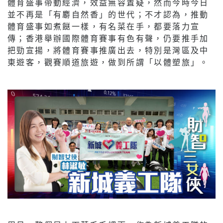
體育盛事帶動經濟，效益無容置疑，然而今時今日
並不再是「有麝自然香」的世代；不才認為，推動
體育盛事如煮餸一樣，有名菜在手，都要落力宣
傳；香港舉辦國際體育賽事有色有聲，仍要推手加
把勁宣揚，將體育賽事推廣出去，特別是灣區及中
東遊客，觀賽順道旅遊，做到所謂「以體塑旅」。