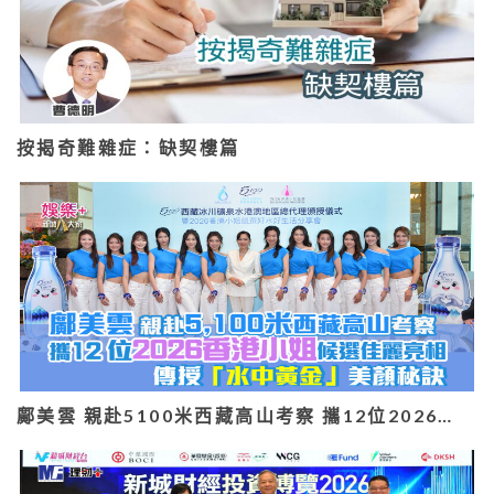
按揭奇難雜症：缺契樓篇
鄺美雲 親赴5100米西藏高山考察 攜12位2026…