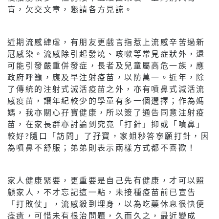
肓，欠交文章，懇請各方見諒。
近期流感肆虐，有朋友更戲言指惹上流感辛苦過新
冠感染。流感除引起發燒、咳嗽等常見症狀外，還
可能引發嚴重併發症，長者及兒童屬高危一族，應
政府呼籲，應及早注射疫苗，以防萬一。近年，除
了傳統的注射式滅活疫苗之外，亦有噴鼻式減活流
感疫苗，讓年紀較少的學童有多一個選擇；作為媽
媽，我亦關心孖寶健康，所以簽了通告同意注射疫
苗，在家長群亦討論到究竟「打針」抑或「噴鼻」
較好?隨口「訪問」了孖寶，家姐秒答寧願打針，因
為噴鼻不舒服；弟弟則表示兩樣方式都不喜歡！
家人健康緊要，更重要是自己先有健康，才可以照
顧家人，不才忘記這一點，未接種疫苗前已宣告
「打敗仗」，流感殺到埋身，以為吃藥休息很快便
痊癒，可惜未有根治問題，久而久之，最近變成