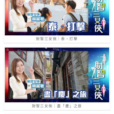
財智三女俠｜泰‧打擊
財智三女俠｜盡「慶」之旅