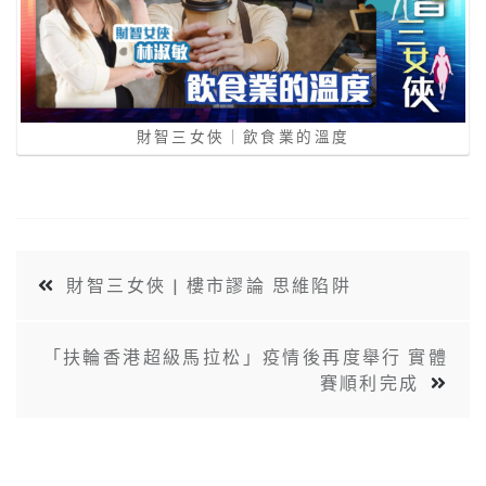
財智三女俠｜飲食業的溫度
財智三女俠 | 樓市謬論 思維陷阱
「扶輪香港超級馬拉松」疫情後再度舉行 實體
賽順利完成