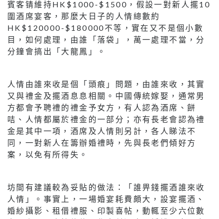
賓客锖維持HK$1000-$1500，假設一對新人擺10
圍酒席宴客，那麼大日子的人情總數約
HK$120000-$180000不等，實在又不是個小數
目，如何處理，由誰「落袋」，萬一處理不當，分
分鐘會搞出「大龍鳳」。
人情由誰來收是個「頭痕」問題，由誰來收，其實
又與禮金及擺酒息息相關。中國傳統嫁娶，通常男
方都會予聘禮的禮金予女方，有人認為酒席、餅
咭、人情都屬於禮金的一部分；亦有長老會認為禮
金是其中一項，酒席及人情則另計，各人睇法不
同，一對新人在籌辦婚禮時，先與長老們傾好方
案，以免有所得失。
坊間有建議較為妥貼的做法：「誰畀錢擺酒誰來收
人情」。事實上，一場婚宴耗費頗大，設宴擺酒、
婚紗攝影、租借禮服、印製喜帖，動輒至少六位數