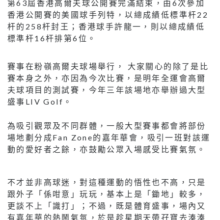
第63屆香港高爾夫球公開賽完滿結束，由6次參加
香港公開賽的美國球手列特，以總成績低標準杆22
杆的258杆封王；香港球手許龍一，則以總成績低
標準杆16杆排第6位。
賽事在粉嶺高爾夫球場舉行， 大家關心的除了是比
賽本身之外，亦因為今次比賽，是明年全運會高爾
夫球項目的測試賽，今年三年該場地亦舉辦過大型
盛事LIV Golf。
為吸引觀眾及不同群體，一般大型賽事都會將部份
場地劃分成Fan Zone的嘉年華會，吸引一班對該運
動的愛好者之餘，亦鼓勵公眾入場感受比賽氣氛。
不才並非高球迷，對這種運動的悟性也不高，只是
跟外子「係咁意」玩玩，基本上是「鋤地」較多，
更談不上「識打」；不過，既是體育盛事，場內又
有嘉年華的熱鬧氣氛，於是趁星期天帶孖寶去湊湊