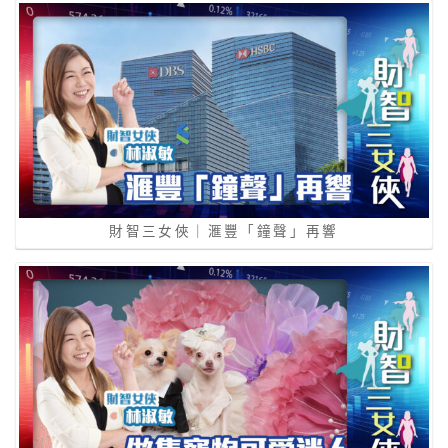
財智三女俠｜滙豐「鐘聲」再響