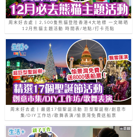
周末好去處 | 2,500隻熊貓登陸香港4大地標 一文睇晒
12月熊貓主題活動 時間表/地點/打卡亮點
周末好去處 | 嚴選17個聖誕活動 巨型聖誕樹/創意市
集/DIY工作坊/歌舞表演/愉景灣免費送船票