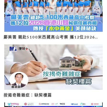
鄺美雲 親赴5100米西藏高山考察 攜12位2026…
按揭奇難雜症：缺契樓篇