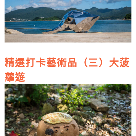
精選打卡藝術品（三）大菠
蘿遊