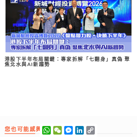
港股下半年布局關鍵：專家拆解「七翻身」真偽 聚
焦北水與AI新趨勢
您也可能感興趣：
W
W
M
L
C
h
e
e
i
o