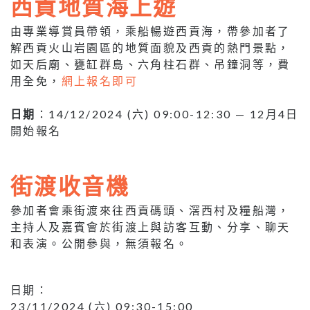
西貢地質海上遊
由專業導賞員帶領，乘船暢遊西貢海，帶參加者了
解西貢火山岩園區的地質面貌及西貢的熱門景點，
如天后廟、甕缸群島、六角柱石群、吊鐘洞等，費
用全免，
網上報名即可
日期
：14/12/2024 (六) 09:00-12:30 — 12月4日
開始報名
街渡收音機
參加者會乘街渡來往西貢碼頭、滘西村及糧船灣，
主持人及嘉賓會於街渡上與訪客互動、分享、聊天
和表演。公開參與，無須報名。
日期：
23/11/2024 (六) 09:30-15:00