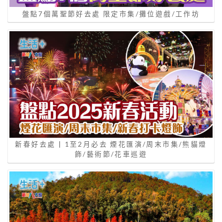
盤點7個萬聖節好去處 限定市集/攤位遊戲/工作坊
新春好去處 | 1至2月必去 煙花匯演/周末市集/熊貓燈
飾/藝術節/花車巡遊