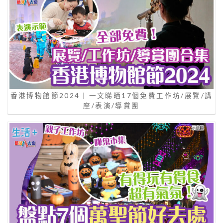
香港博物館節2024 | 一文睇晒17個免費工作坊/展覽/講
座/表演/導賞團