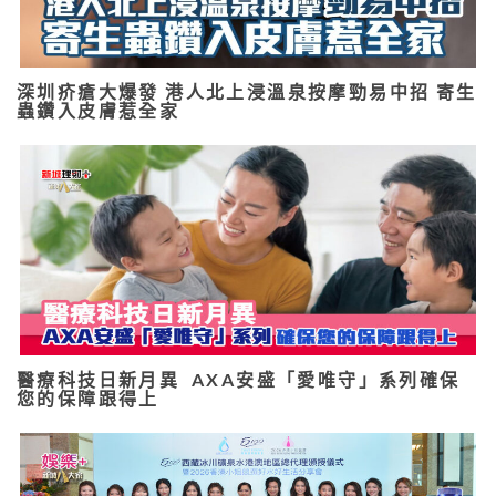
深圳疥瘡大爆發 港人北上浸溫泉按摩勁易中招 寄生
蟲鑽入皮膚惹全家
醫療科技日新月異 AXA安盛「愛唯守」系列確保
您的保障跟得上