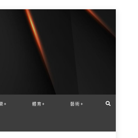
樂+
體育+
藝術+