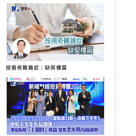
按揭奇難雜症：缺契樓篇