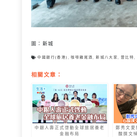
圖：新城
中國銀行(香港)
,
咖啡雞尾酒
,
新城八大家
,
曾比特
相關文章：
中銀人壽正式啓動全球旅居養老
鄭秀文愛貓
金融布局
酸撰文