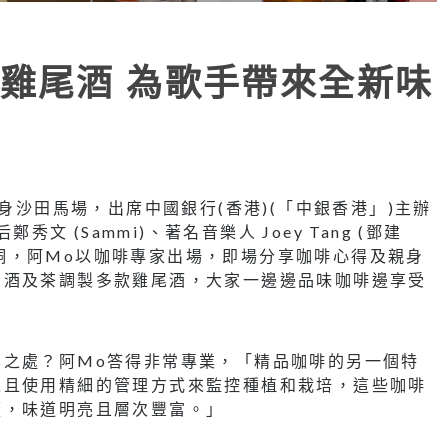
雞尾酒 為歌手帶來全新味
現身沙田馬場，出席中國銀行(香港)(「中銀香港」)主辦
后鄭秀文 (Sammi)、著名音樂人 Joey Tang (鄧建
陳詠桐，阿Mo以咖啡專家出場，即場分享咖啡心得及親身
尾酒及茶調製多款雞尾酒，大家一邊邊品味咖啡邊享受
同之處？阿Mo答得非常專業，「精品咖啡的另一個特
並且使用精細的管理方式來監控種植和栽培，這些咖啡
顯，味道明亮且層次豐富。」