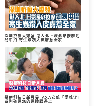
深圳疥瘡大爆發 港人北上浸溫泉按摩勁
易中招 寄生蟲鑽入皮膚惹全家
醫療科技日新月異 AXA安盛「愛唯守」
系列確保您的保障跟得上