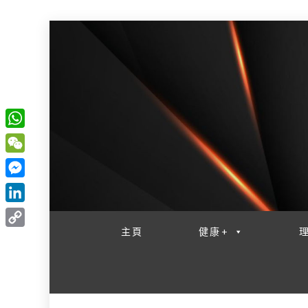
W
一網睇盡 八家大成
h
W
a
e
M
t
C
e
L
s
h
s
i
主頁
健康+
A
C
a
s
n
p
o
t
e
k
p
p
n
e
y
g
d