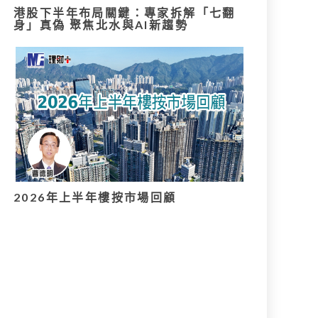
港股下半年布局關鍵：專家拆解「七翻
身」真偽 聚焦北水與AI新趨勢
2026年上半年樓按市場回顧