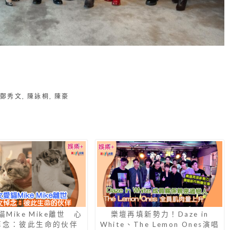
,
鄭秀文
,
陳詠桐
,
陳豪
Mike Mike離世 心
樂壇再填新勢力！Daze in
悼念：彼此生命的伙伴
White、The Lemon Ones演唱