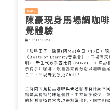
娛樂+
陳豪現身馬場調咖啡
覺體驗
17/11/2024
「咖啡王子」陳豪(阿Mo)今日（17日）
《Beats of Eternity音樂會》，同場有天
明)、新生代歌手曾比特 (Mike)、JC
示範手沖咖啡，親自為來賓分別以咖啡雞
金曲，令現場氣氛更Chill！
主持問究竟精品咖啡與普通咖啡有什麼不
點是其獨特的味道個性。由於瑕疵較少，
的杯測味道通常表現得相當出色，個性明