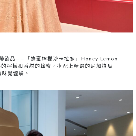
啡
飲品——「蜂蜜檸檬沙卡拉多」Honey Lemon
於新鮮的檸檬和香甜的蜂蜜，搭配上精選的尼加拉瓜
新的味覺體驗。