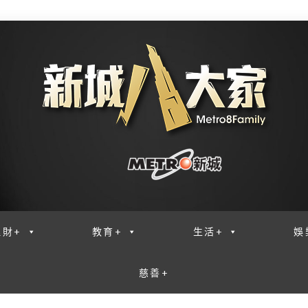
理財+
教育+
生活+
娛
慈善+