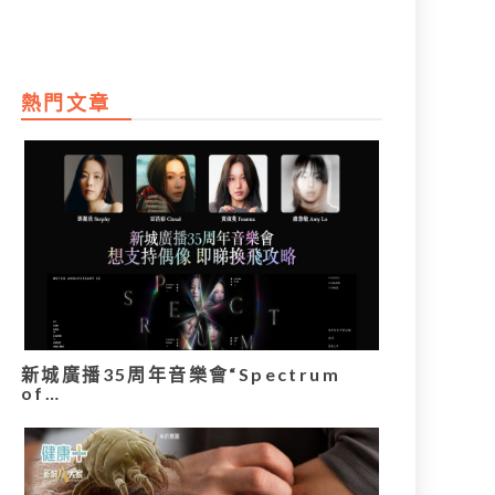
熱門文章
新城廣播35周年音樂會“Spectrum
of…