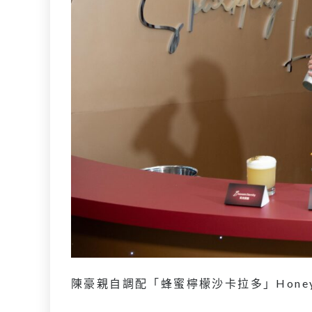
陳豪親自調配「蜂蜜檸檬沙卡拉多」Honey Le