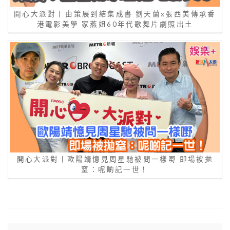
開心大派對 | 由策展到結集成書 劉天蘭x張西美傳承香
港電影美學 家燕姐60年代歌舞片劇照出土
開心大派對丨歐陽靖憶見周星馳被問一樣嘢 即場被拋
窒：呢啲記一世！