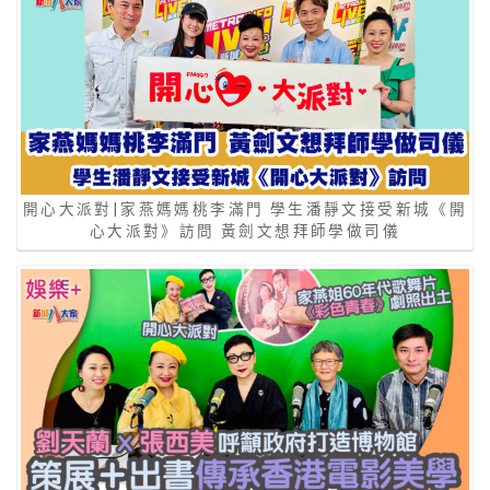
開心大派對|家燕媽媽桃李滿門 學生潘靜文接受新城《開
心大派對》訪問 黃劍文想拜師學做司儀