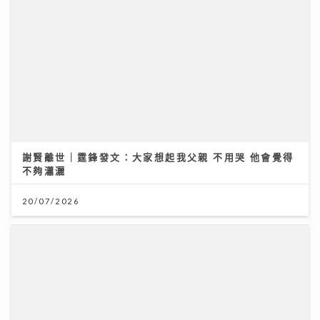
不夠瀟灑
20/07/2026
大暑熱到忟 身心勁易「中暑」兩款湯水即消暑 零廚藝都
煲到
23/07/2026