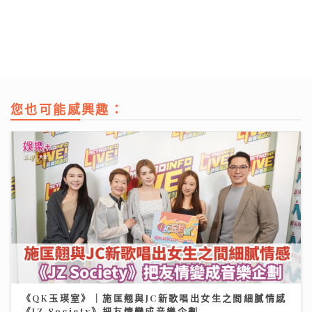
您也可能感興趣：
《QK玉瑛室》｜施匡翹與JC新歌唱出女生之間細膩情感
《JZ Society》把友情變成音樂企劃