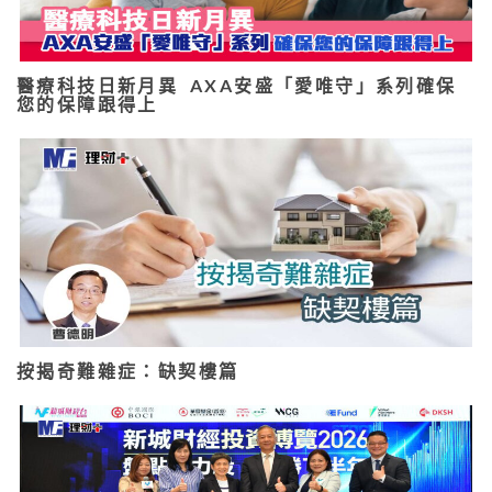
醫療科技日新月異 AXA安盛「愛唯守」系列確保
您的保障跟得上
按揭奇難雜症：缺契樓篇