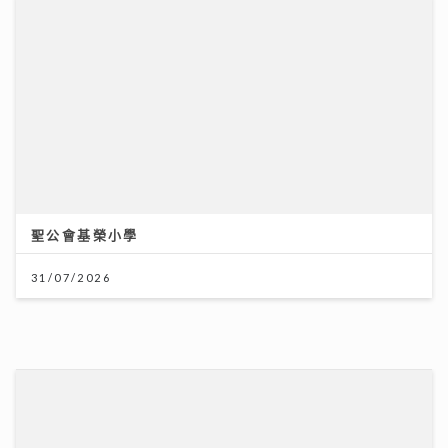
聖公會基榮小學
31/07/2026
謝賢離世｜霆鋒發文：大家想起我父親 不用哭 他會覺得