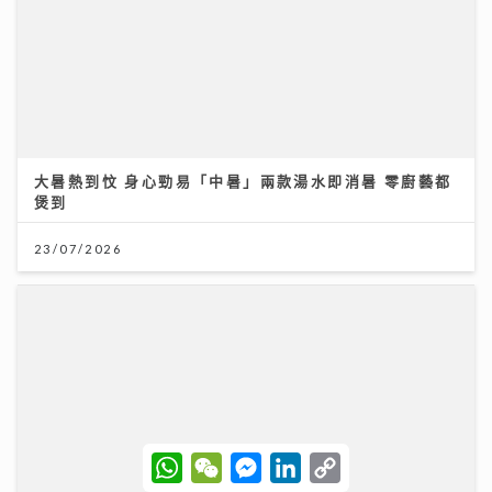
港股下半年布局關鍵：專家拆解「七翻身」真偽 聚焦北
水與AI新趨勢
12/07/2026
W
W
M
L
C
h
e
e
i
o