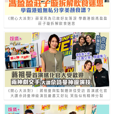
《開心大派對》薛家燕為已故好友落淚 學霸港姐馮盈盈
莊子璇拆解飲食迷思
《開心大派對》｜蔣祖曼與監製鍾澍佳受訪 首演感化官
大讚佘詩曼神級演技嚴肅又好玩 笑指似有精神分裂