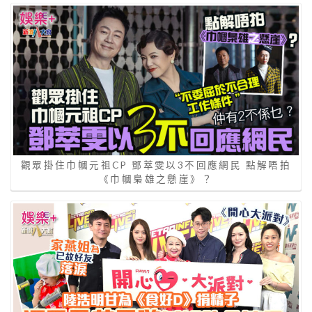
觀眾掛住巾幗元祖CP 鄧萃雯以3不回應網民 點解唔拍
《巾幗梟雄之懸崖》？