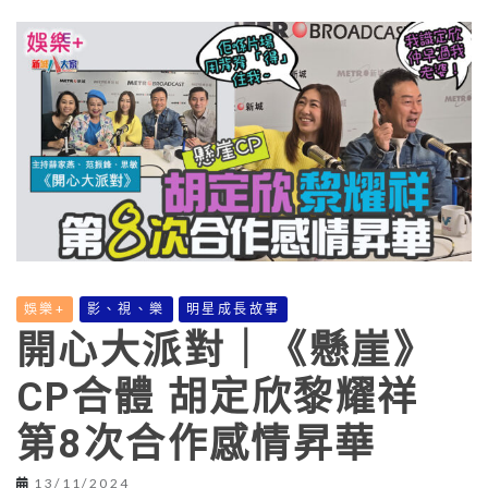
娛樂+
影、視、樂
明星成長故事
開心大派對｜《懸崖》
CP合體 胡定欣黎耀祥
第8次合作感情昇華
13/11/2024