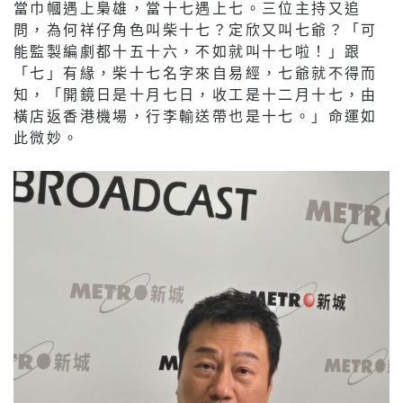
當巾幗遇上梟雄，當十七遇上七。三位主持又追
問，為何祥仔角色叫柴十七？定欣又叫七爺？「可
能監製編劇都十五十六，不如就叫十七啦！」跟
「七」有緣，柴十七名字來自易經，七爺就不得而
知，「開鏡日是十月七日，收工是十二月十七，由
橫店返香港機場，行李輸送帶也是十七。」命運如
此微妙。