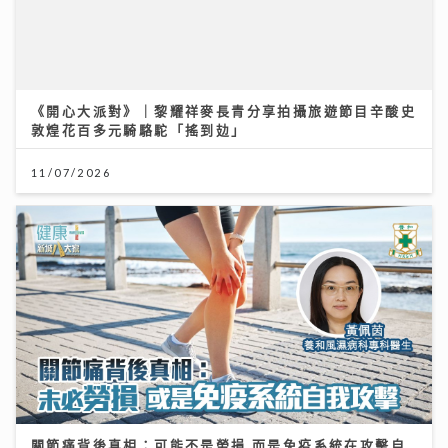
《開心大派對》｜黎耀祥麥長青分享拍攝旅遊節目辛酸史
敦煌花百多元騎駱駝「搖到攰」
11/07/2026
關節痛背後真相：可能不是勞損 而是免疫系統在攻擊自