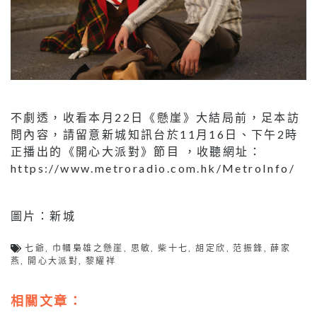
不劇透，收看本月22日《懸崖》大結局前，足本訪
問內容，請留意新城知訊台於11月16日、下午2時
正播出的《開心大派對》節目 ，收聽網址：
https://www.metroradio.com.hk/MetroInfo/
圖片：新城
七爺
,
巾幗梟雄之懸崖
,
思敏
,
柴十七
,
胡定欣
,
范振鋒
,
薛家
燕
,
開心大派對
,
黎耀祥
相關文章：