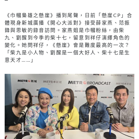
《巾幗梟雄之懸崖》播到尾聲，日前「懸崖CP」合
體現身新城廣播《開心大派對》接受薛家燕、范振
鋒與思敏的錄音訪問。家燕姐是巾幗粉絲，由柴
九、劉醒到今季的柴十七，留意到祥仔演繹角色的
變化。她問祥仔，《懸崖》會是難度最高的一次？
「柴九是小人物、劉醒是一個大好人、柴十七是生
意天才……」