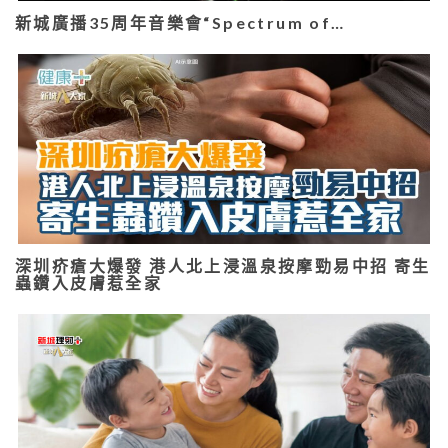
新城廣播35周年音樂會“Spectrum of…
深圳疥瘡大爆發 港人北上浸溫泉按摩勁易中招 寄生
蟲鑽入皮膚惹全家