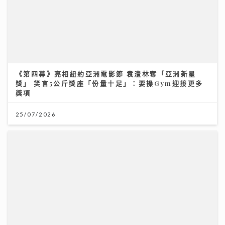
《第四幕》亮相紐約亞洲電影節 袁澧林奪「亞洲新星
獎」 笑言5公斤獎座「份量十足」：要操Gym迎接更多
獎項
25/07/2026