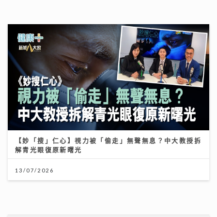
【妙「搜」仁心】視力被「偷走」無聲無息？中大教授拆
解青光眼復原新曙光
13/07/2026