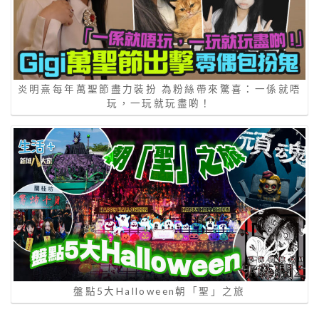
炎明熹每年萬聖節盡力裝扮 為粉絲帶來驚喜：一係就唔
玩，一玩就玩盡啲！
盤點5大Halloween朝「聖」之旅