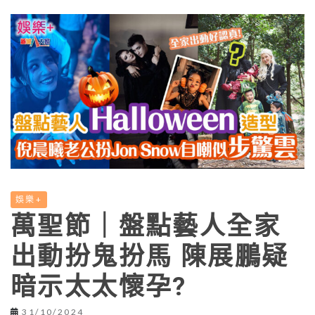
娛樂+
萬聖節｜盤點藝人全家
出動扮鬼扮馬 陳展鵬疑
暗示太太懷孕?
31/10/2024