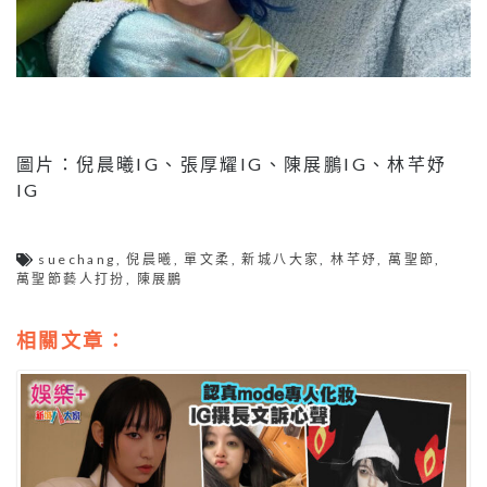
圖片：倪晨曦IG、張厚耀IG、陳展鵬IG、林芊妤
IG
suechang
,
倪晨曦
,
單文柔
,
新城八大家
,
林芊妤
,
萬聖節
,
萬聖節藝人打扮
,
陳展鵬
相關文章：