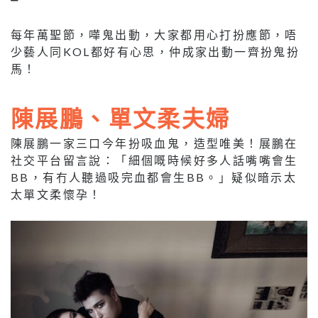
每年萬聖節，嘩鬼出動，大家都用心打扮應節，唔
少藝人同KOL都好有心思，仲成家出動一齊扮鬼扮
馬！
陳展鵬、單文柔夫婦
陳展鵬一家三口今年扮吸血鬼，造型唯美！展鵬在
社交平台留言說：「細個嘅時候好多人話嘴嘴會生
BB，有冇人聽過吸完血都會生BB。」疑似暗示太
太單文柔懷孕！