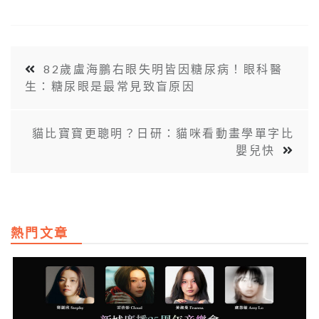
82歲盧海鵬右眼失明皆因糖尿病！眼科醫
生：糖尿眼是最常見致盲原因
貓比寶寶更聰明？日研：貓咪看動畫學單字比
嬰兒快
熱門文章