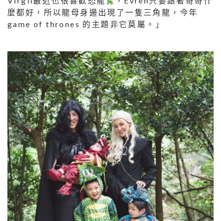
Virgil最近也很喜歡恐龍
，Evren只要跟著哥哥什
麼都好，所以龍母身邊出現了一隻三角龍，今年
game of thrones 的主題非它莫屬。」