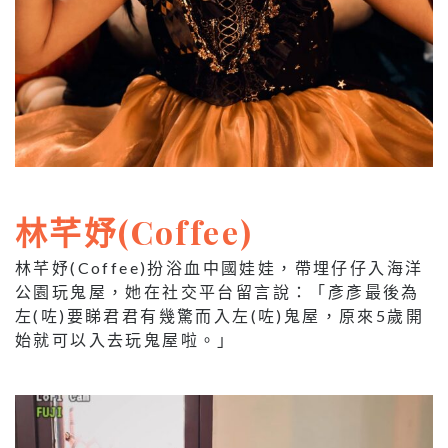
林芊妤(Coffee)
林芊妤(Coffee)扮浴血中國娃娃，帶埋仔仔入海洋
公園玩鬼屋，她在社交平台留言說：「彥彥最後為
左(咗)要睇君君有幾驚而入左(咗)鬼屋，原來5歲開
始就可以入去玩鬼屋啦。」