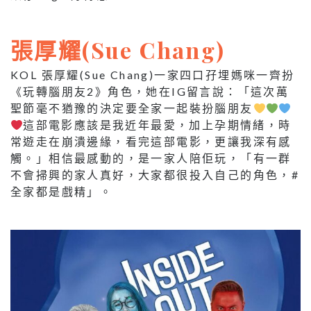
張厚耀(Sue Chang)
KOL 張厚耀(Sue Chang)一家四口孖埋媽咪一齊扮
《玩轉腦朋友2》角色，她在IG留言說：「這次萬
聖節毫不猶豫的決定要全家一起裝扮腦朋友
這部電影應該是我近年最愛，加上孕期情緒，時
常遊走在崩潰邊緣，看完這部電影，更讓我深有感
觸。」相信最感動的，是一家人陪佢玩，「有一群
不會掃興的家人真好，大家都很投入自己的角色，#
全家都是戲精」。