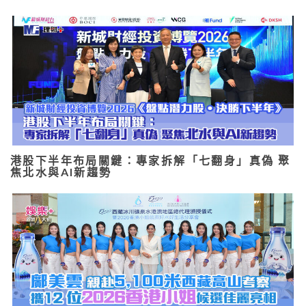
港股下半年布局關鍵：專家拆解「七翻身」真偽 聚
焦北水與AI新趨勢