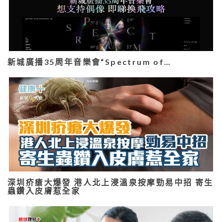
新城廣播35周年音樂會“Spectrum of…
深圳疥瘡大爆發 港人北上浸溫泉按摩勁易中招 寄生
蟲鑽入皮膚惹全家