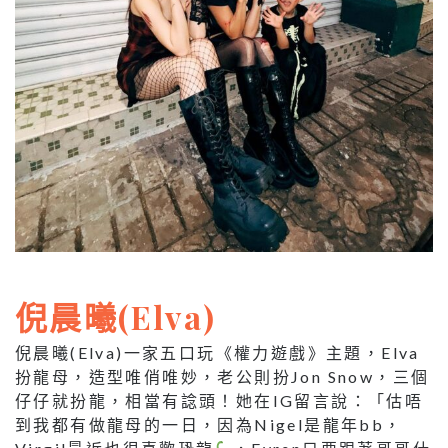
倪晨曦(Elva)
倪晨曦(Elva)一家五口玩《權力遊戲》主題，Elva
扮龍母，造型唯俏唯妙，老公則扮Jon Snow，三個
仔仔就扮龍，相當有諗頭！她在IG留言說：「估唔
到我都有做龍母的一日，因為Nigel是龍年bb，