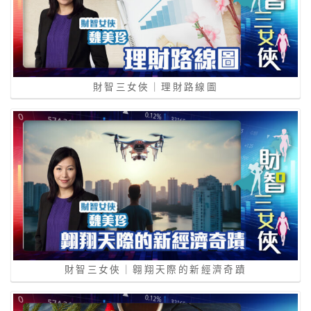
財智三女俠｜理財路線圖
財智三女俠｜翱翔天際的新經濟奇蹟