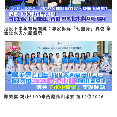
港股下半年布局關鍵：專家拆解「七翻身」真偽 聚
焦北水與AI新趨勢
鄺美雲 親赴5100米西藏高山考察 攜12位2026…