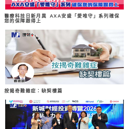
醫療科技日新月異 AXA安盛「愛唯守」系列確保
您的保障跟得上
按揭奇難雜症：缺契樓篇