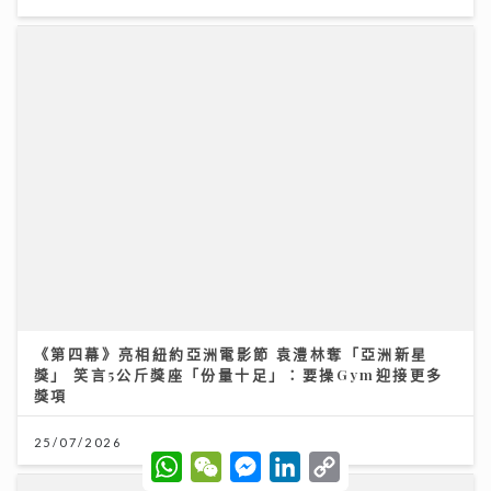
《第四幕》亮相紐約亞洲電影節 袁澧林奪「亞洲新星
獎」 笑言5公斤獎座「份量十足」：要操Gym迎接更多
獎項
25/07/2026
W
W
M
L
C
h
e
e
i
o