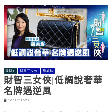
理財+
財智三女俠
魏美珍
財智三女俠|低調說奢華
名牌遇逆風
30/10/2024