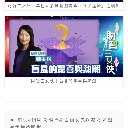
財智三女俠｜年輕人消費新潮流與「谷子經濟」之崛起
財智三女俠｜盲盒的驚喜與熱潮
消失4個月 炎明熹扮白面女鬼送驚喜 約聲
夢學員哈囉喂