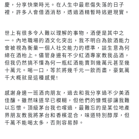
慶，分享快樂時光。在人生中最悲傷失落的日子
裡，許多人會借酒消愁，透過酒精暫時逃避現實。
世上有很多令人難以理解的事物，酒便是其中之
一。內地職場的酒文化突出，我不明白為飲酒能力
會被視為衡量一個人社交能力的標準，談生意為何
總在酒枱上。儘管身邊有不少紅酒專家教我品酒，
但我仍然搞不懂為何一瓶紅酒能賣到幾萬元甚至幾
十萬元。喝一口，等於將幾千元一飲而盡，豪氣萬
千大概就是這種感覺!
感謝身邊一班酒肉朋友，過去和我分享過不少美酒
佳釀。雖然味道早已模糊，但他們的慷慨卻讓我難
以忘懷。頂級茅台我也嚐過，最難忘的是某位地產
界朋友教我將茅台和香檳混合，味道特別醇厚，但
千萬不能喝太多，否則容易醉。