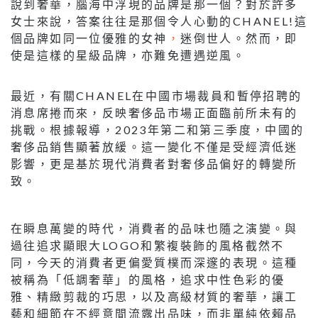
說到奢華，腦海中浮現的品牌是那一個？對於許多
女士來說，答案往往是那個令人心動的CHANEL!這
個品牌如同一位優雅的女神
，
迷倒世人。然而，即
使是這樣的星級品牌，亦難免遭遇逆風。
最近，有關CHANEL在中國市場裁員和暫停招聘的
消息席捲而來，反映奢侈品市場正面臨前所未有的
挑戰。根據報導，2023年第二和第三季度，中國的
奢侈品銷售顯著放緩。這一變化不僅是受經濟低迷
影響，更是基於現代消費者對奢侈品偏好的轉變所
致。
在瞬息萬變的時代，消費者的品味也隨之演變。與
過往追求顯眼大LOGO和繁複裝飾的風格截然不
同，今天的消費者更偏愛質樸而深邃的表現。這種
被稱為「低調奢華」的風格，追求中性色彩的優
雅、精緻剪裁的巧思，以及高級材質的奢華，讓工
藝和細節在不經意間流露出品味，而非單純依賴品