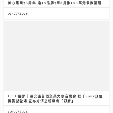
美心集團70周年 逾30品牌7至8月推100萬元餐飲禮遇
09/07/2026
Chill圓夢｜馮允謙首個全英文歌音樂會 近千Fans企住
撐震撼全場 宣布好消息新碟出「彩膠」
10/07/2026