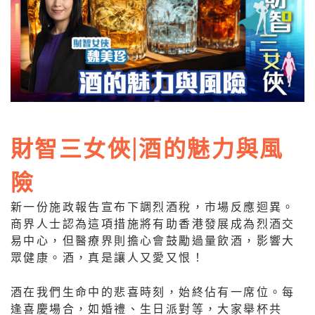
財智三女俠|酒的魅力與風
險
新一份施政報告宣布下調烈酒稅，市場反應迴異。
商界人士認為這項措施將有助香港發展成為烈酒交
易中心，但醫療界則擔心會鼓勵過量飲酒，影響大
眾健康。酒，真是讓人又愛又恨！
酒在我們生命中的悲喜時刻，始終佔有一席位。每
逢喜慶場合，如婚禮、生日派對等，大家舉杯共