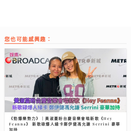
您也可能感興趣：
《勁爆樂勢力》｜黃淑蔓盼台慶音樂會唱新歌《Hey
Feanna》 新歌碌爆人緣卡鄭伊健馮允謙 Serrini 豪華
加持