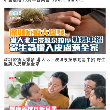
深圳疥瘡大爆發 港人北上浸溫泉按摩勁易中招 寄生
蟲鑽入皮膚惹全家