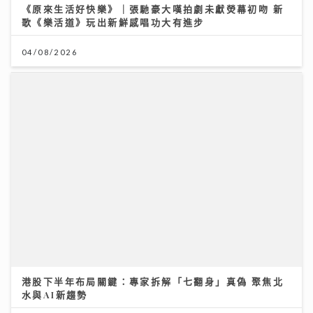
《原來生活好快樂》｜張馳豪大嘆拍劇未獻熒幕初吻 新
歌《樂活道》玩出新鮮感唱功大有進步
04/08/2026
港股下半年布局關鍵：專家拆解「七翻身」真偽 聚焦北
水與AI新趨勢