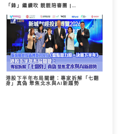
「鋒」繼續吹 靚靚陪審團 |…
港股下半年布局關鍵：專家拆解「七翻
身」真偽 聚焦北水與AI新趨勢