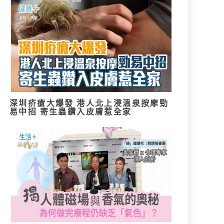
深圳疥瘡大爆發 港人北上浸溫泉按摩勁
易中招 寄生蟲鑽入皮膚惹全家