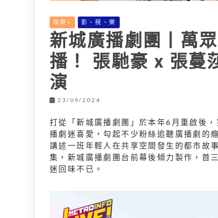
娛樂+
影、視、樂
新城廣播劇團丨萬眾
播！ 張馳豪 x 張蔓莎
演
23/09/2024
打從「新城廣播劇團」於本年6月重啟後
播劇迷喜愛，勾起不少粉絲追聽廣播劇的
講述一班年輕人在共享空間發生的都市故事
集，新城廣播劇團台前幕後傾力製作，首
迷回味不已。