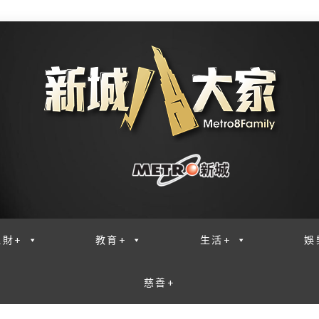
理財+
教育+
生活+
娛
慈善+