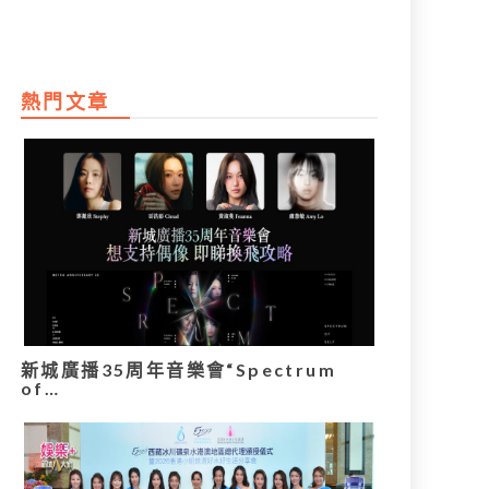
熱門文章
新城廣播35周年音樂會“Spectrum
of…