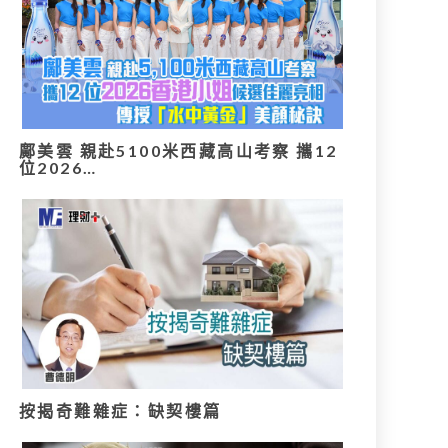
鄺美雲 親赴5100米西藏高山考察 攜12
位2026…
按揭奇難雜症：缺契樓篇