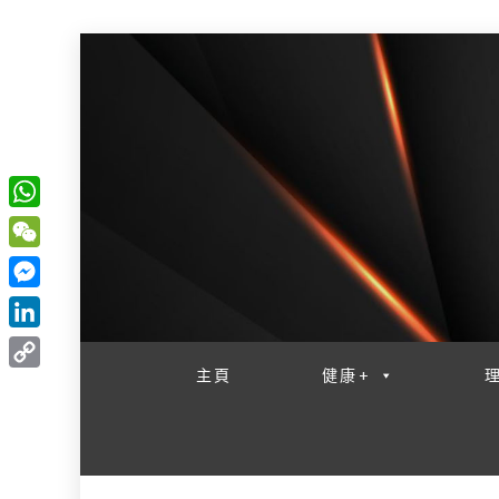
W
一網睇盡 八家大成
h
W
a
e
M
t
C
e
L
s
h
s
i
主頁
健康+
A
C
a
s
n
p
o
t
e
k
p
p
n
e
y
g
d