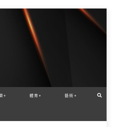
樂+
體育+
藝術+