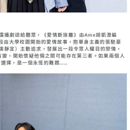
廣播劇送給聽眾，《愛情斷捨離》由Ame胡凱澄編
述一段由大學校園開始的愛情故事，抱單身主義的張馳豪
（飾演靜宜）主動追求，發展出一段令眾人耀目的戀情，
度有變，開始懷疑他倆之間可能存在第三者。如果兩個人
選擇，是一個永恆的難題……