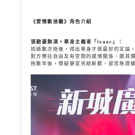
《愛情斷捨離》角色介紹
張馳豪飾演。單身主義者「Isaac」：
拍過數次拖後，得出單身才是最好的定論
對方嚮往自由及有空間的感情關係，跟其
拖數年後，懷疑靜宜另結新歡，卻苦無證