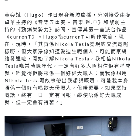
黃奕斌（Hugo）昨日現身新城廣播，分別接受由麥
卓華主持的《音樂五重奏 – 音樂.聲.華》和黎莉主
持的《勁爆樂勢力》訪問，宣傳其第一首派台作品
《currenT》。Hugo指currenT可解作電流、現
在、現時，「其實係Nikola Tesla發現咗交流電呢
樣嘢，但大家淨係知道愛迪生呢個人，可能而家網
絡發達咗，開始了解Nikola Tesla，我相信Nikola
Tesla喺當時嘅年代，一定有好多人唔相信佢有咩成
就，唔覺得佢將來係一個好偉大嘅人；而我係想用
Nikola Tesla嘅故事帶出我想講嘅嘢，可能我本身
唔係一個好有唱歌天份嘅人，但唔緊要，如果堅持
嘅話，終有一日一定有回報，縱使唔係好大嘅成
就，但一定會有得著。」