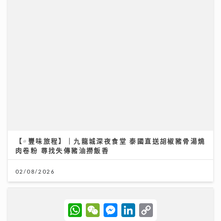
《勁爆樂勢力》｜黃淑蔓盼台慶音樂會唱新歌《Hey
Feanna》 新歌碌爆人緣卡鄭伊健馮允謙 Serrini 豪華
加持
31/07/2026
W
W
M
L
C
h
e
e
i
o