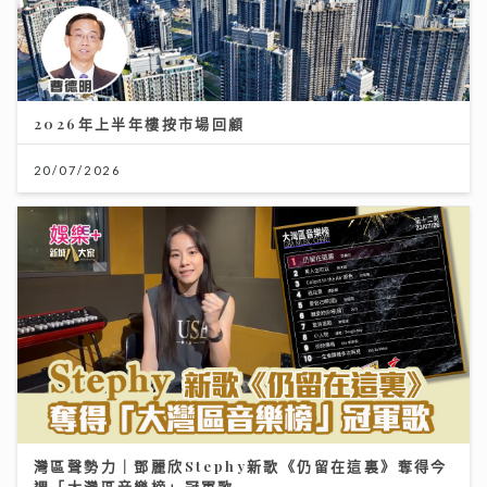
2026年上半年樓按市場回顧
20/07/2026
灣區聲勢力｜鄧麗欣Stephy新歌《仍留在這裏》奪得今
週「大灣區音樂榜」冠軍歌