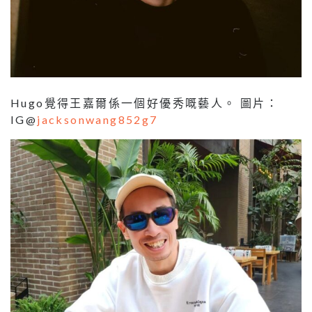
Hugo覺得王嘉爾係一個好優秀嘅藝人。 圖片：
IG@
jacksonwang852g7