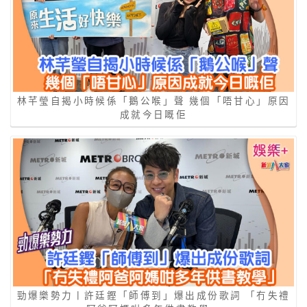
林芊瑩自揭小時候係「鵝公喉」聲 幾個「唔甘心」原因
成就今日嘅佢
勁爆樂勢力丨許廷鏗「師傅到」爆出成份歌詞 「冇失禮