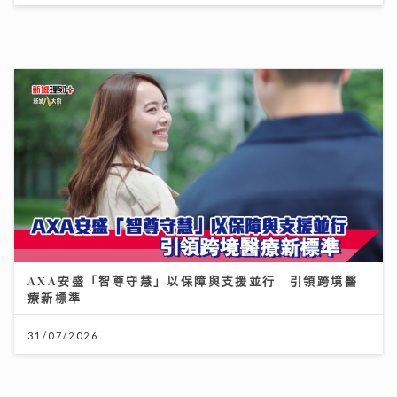
AXA安盛「智尊守慧」以保障與支援並行 引領跨境醫
療新標準
31/07/2026
灣區聲勢力｜MC張天賦《男人怎可以》奪「大灣區音樂
榜」冠軍 歌手英健朗新歌自揭感情傷疤 MV暗藏舊愛彩