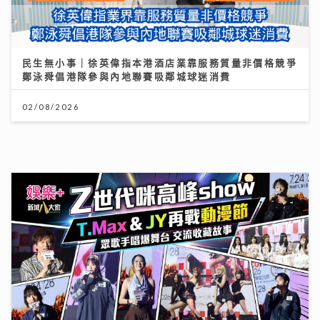
民生無小事｜徐英偉指本港酒店業靠服務質量非價格競爭
鄭泳舜倡港隊參與內地聯賽吸鄰城球迷消費
02/08/2026
動漫節2026｜「新城廣播」大會指定全媒體 「Z 世代咪
高峰show」以「我們的收藏品」為主題 眾歌手傾力獻唱