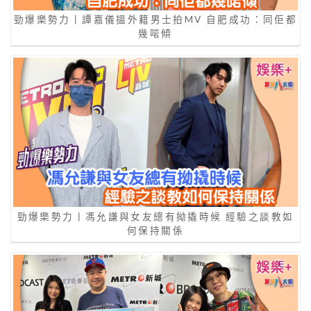
勁爆樂勢力丨譚嘉儀搵外籍男士拍MV 自肥成功：同佢都
幾啱傾
勁爆樂勢力丨馮允謙與女友總有拗撬時候 經驗之談教如
何保持關係