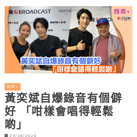
娛樂+
黃奕斌自爆錄音有個僻
好 「咁樣會唱得輕鬆
啲」
29/08/2024