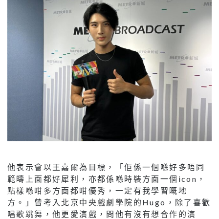
他表示會以王嘉爾為目標，「佢係一個喺好多唔同
範疇上面都好犀利，亦都係喺時裝方面一個icon，
點樣喺咁多方面都咁優秀，一定有我學習嘅地
方。」曾考入北京中央戲劇學院的Hugo，除了喜歡
唱歌跳舞，他更愛演戲，問他有沒有想合作的演