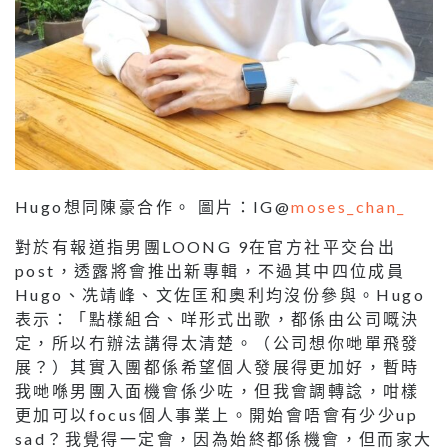
Hugo想同陳豪合作。 圖片：IG@
moses_chan_
對於有報道指男團LOONG 9在官方社平交台出
post，透露將會推出新專輯，不過其中四位成員
Hugo、冼靖峰、文佐匡和奧利均沒份參與。Hugo
表示：「點樣組合、咩形式出歌，都係由公司嘅決
定，所以冇辦法講得太清楚。（公司想你哋單飛發
展？）其實入團都係希望個人發展得更加好，暫時
我哋喺男團入面機會係少咗，但我會調轉諗，咁樣
更加可以focus個人事業上。開始會唔會有少少up
sad？我覺得一定會，因為始終都係機會，但而家大