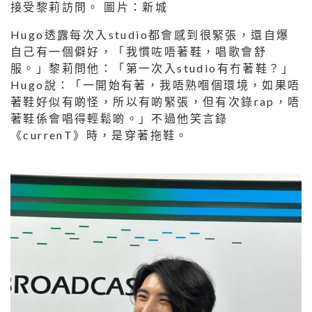
接受黎莉訪問。 圖片：新城
Hugo透露每次入studio都會感到很緊張，還自爆
自己有一個僻好，「我慣咗唔著鞋，唱歌會舒
服。」黎莉問他：「第一次入studio有冇著鞋？」
Hugo說：「一開始有著，我唔熟嗰個環境，如果唔
著鞋好似有啲怪，所以有啲緊張，但有次錄rap，唔
著鞋係會唱得輕鬆啲。」不過他笑言錄
《currenT》時，是穿著拖鞋。