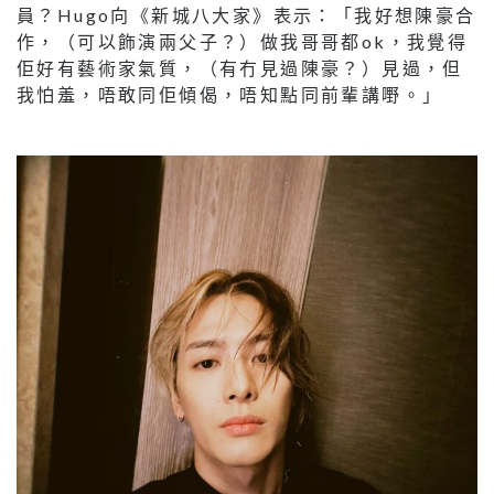
員？Hugo向《新城八大家》表示：「我好想陳豪合
作，（可以飾演兩父子？）做我哥哥都ok，我覺得
佢好有藝術家氣質，（有冇見過陳豪？）見過，但
我怕羞，唔敢同佢傾偈，唔知點同前輩講嘢。」