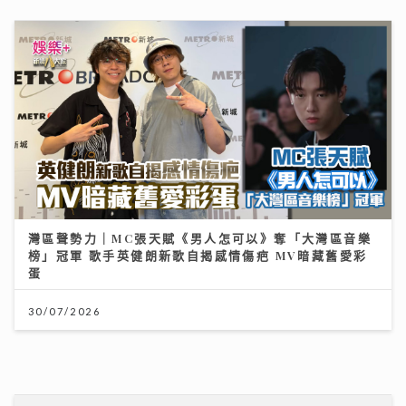
蛋
30/07/2026
【#豐味旅程】｜九龍城深夜食堂 泰國直送胡椒豬骨湯燒
肉卷粉 尋找失傳豬油撈飯香
02/08/2026