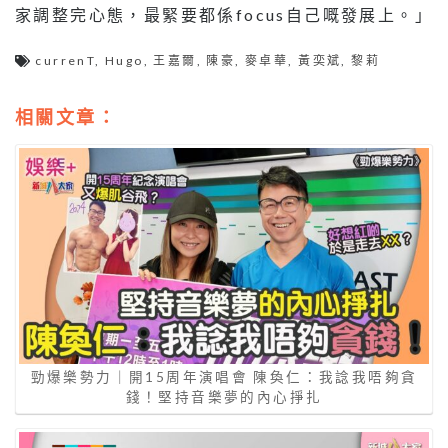
家調整完心態，最緊要都係focus自己嘅發展上。」
currenT
,
Hugo
,
王嘉爾
,
陳豪
,
麥卓華
,
黃奕斌
,
黎莉
相關文章：
勁爆樂勢力｜開15周年演唱會 陳奐仁：我諗我唔夠貪
錢！堅持音樂夢的內心掙扎