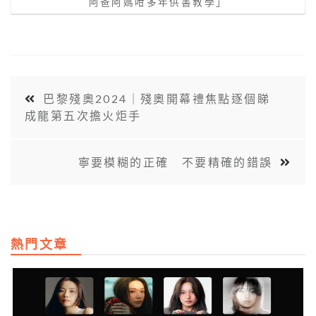
阿爸阿媽咁多年供書教學」
巴黎殘奧2024｜殘奧開幕禮焦點逐個睇
成龍第五次擔火炬手
寧要模糊的正確 不要精確的錯誤
熱門文章