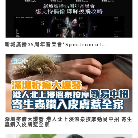
新城廣播35周年音樂會“Spectrum of…
深圳疥瘡大爆發 港人北上浸溫泉按摩勁易中招 寄生
蟲鑽入皮膚惹全家