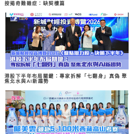
按揭奇難雜症：缺契樓篇
港股下半年布局關鍵：專家拆解「七翻身」真偽 聚
焦北水與AI新趨勢