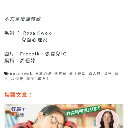
本文章授權轉載
鳴謝 ： Rosa Kwok
兒童心理家
圖片：Freepik、張寶兒IG
編輯：周僖婷
Rosa kwok
,
兒童心理
,
張寶兒
,
新手爸媽
,
真人騷
,
育兒
,
藝
人
,
袁偉豪
,
親子
,
郭博士
相關文章：