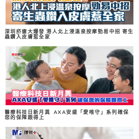
深圳疥瘡大爆發 港人北上浸溫泉按摩勁易中招 寄生
蟲鑽入皮膚惹全家
醫療科技日新月異 AXA安盛「愛唯守」系列確保
您的保障跟得上