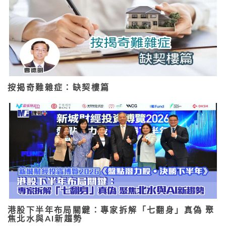
按揭奇難雜症：缺契樓篇
港股下半年布局關鍵：專家拆解「七翻身」真偽 聚
焦北水與AI新趨勢