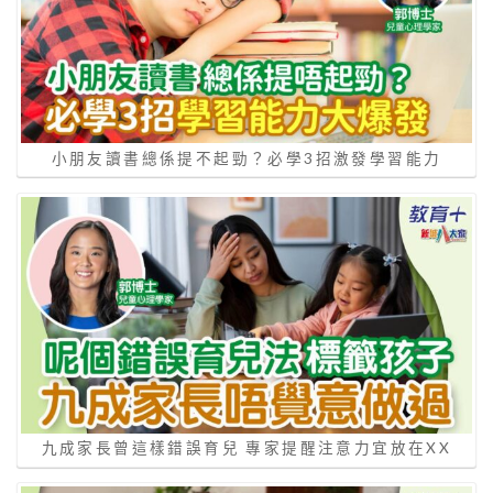
小朋友讀書總係提不起勁？必學3招激發學習能力
九成家長曾這樣錯誤育兒 專家提醒注意力宜放在XX