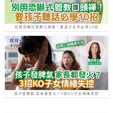
別用恐嚇式管教口頭禪！要孩子合作必學10招
孩子發脾氣 家長都發火？3招KO子女情緒失控