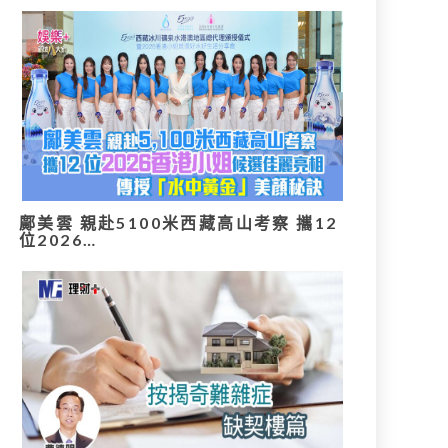
鄺美雲 親赴5100米西藏高山考察 攜12
位2026…