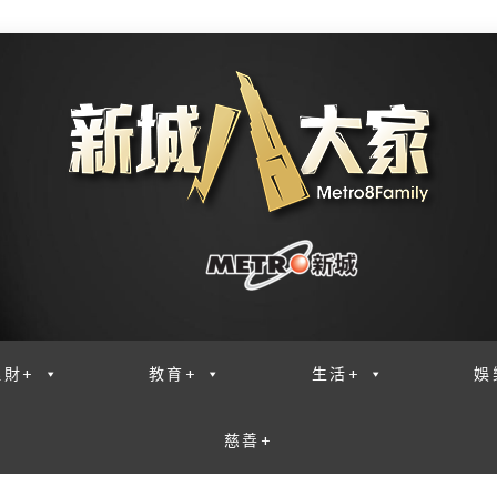
理財+
教育+
生活+
娛
慈善+