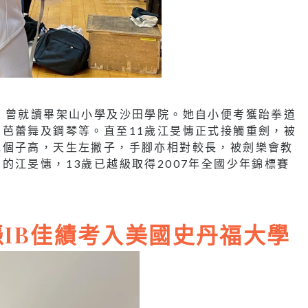
，曾就讀畢架山小學及沙田學院。她自小便考獲跆拳道
芭蕾舞及鋼琴等。直至11歲江旻憓正式接觸重劍，被
她個子高，天生左撇子，手腳亦相對較長，被劍樂會教
的江旻憓，13歲已越級取得2007年全國少年錦標賽
憑IB佳績考入美國史丹福大學