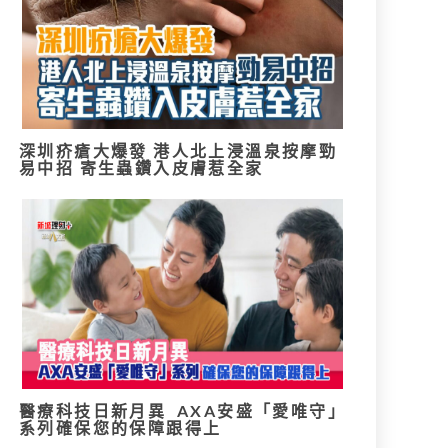
深圳疥瘡大爆發 港人北上浸溫泉按摩勁
易中招 寄生蟲鑽入皮膚惹全家
醫療科技日新月異 AXA安盛「愛唯守」
系列確保您的保障跟得上