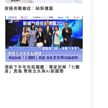
按揭奇難雜症：缺契樓篇
港股下半年布局關鍵：專家拆解「七翻
身」真偽 聚焦北水與AI新趨勢