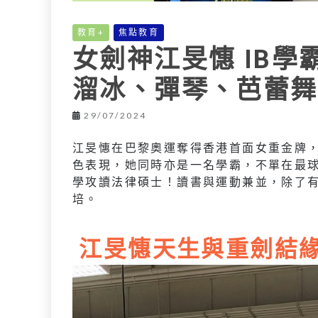
教育+
焦點教育
女劍神江旻憓 IB學
溜冰、彈琴、芭蕾舞
29/07/2024
江旻憓在巴黎奧運奪得香港首面女重金牌
色表現，她同時亦是一名學霸，不單在最
學攻讀法律碩士！讀書與運動兼並，除了
培。
江旻憓天生與重劍結緣