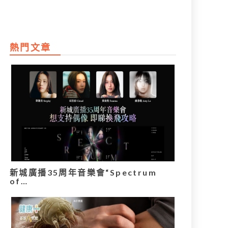
熱門文章
新城廣播35周年音樂會“Spectrum
of…