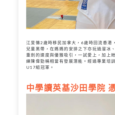
江旻憓2歲時移民加拿大，6歲時回流香港
兒童黑帶，在媽媽的安排之下亦玩過溜冰、
重劍的速度與優雅吸引，一試愛上，加上
練陳偉勁稱相當有發展潛能。經過專業培訓
U17組冠軍。
中學讀英基沙田學院 