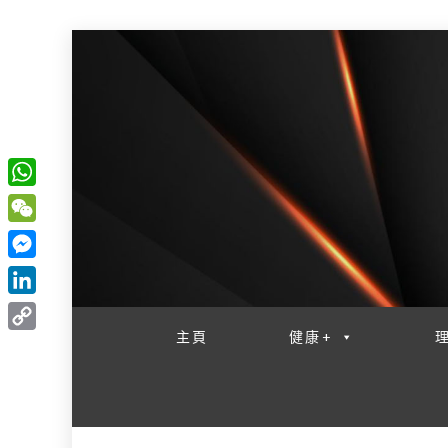
W
一網睇盡 八家大成
h
W
a
e
M
t
C
e
L
s
h
s
i
主頁
健康+
A
C
a
s
n
p
o
t
e
k
p
p
n
e
y
g
d