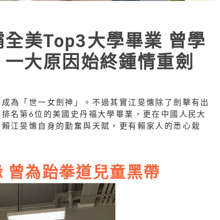
霸全美Top3大學畢業 曾學
 一大原因始終鍾情重劍
，成為「世一女劍神」。不過其實江旻憓除了劍擊有出
球排名第6位的美國史丹福大學畢業，更在中國人民大
有賴江旻憓自身的勤奮與天賦，更有賴家人的悉心栽
 曾為跆拳道兒童黑帶