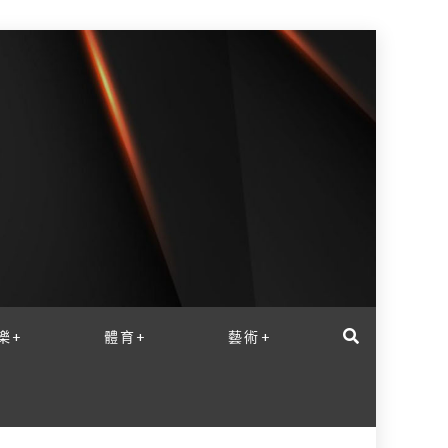
樂+
體育+
藝術+