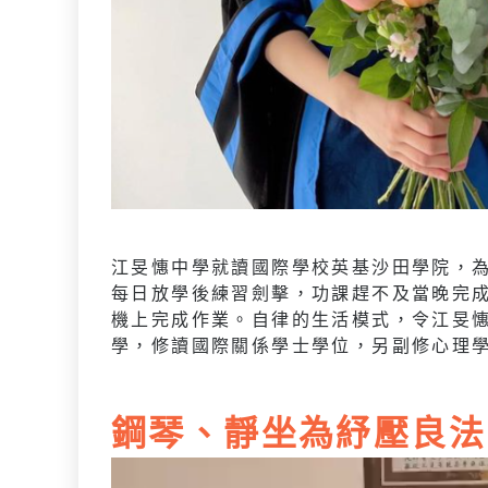
江旻憓中學就讀國際學校英基沙田學院，
每日放學後練習劍擊，功課趕不及當晚完
機上完成作業。自律的生活模式，令江旻憓
學，修讀國際關係學士學位，另副修心理
鋼琴、靜坐為紓壓良法