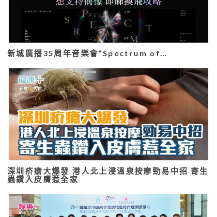
新城廣播35周年音樂會“Spectrum of…
深圳疥瘡大爆發 港人北上浸溫泉按摩勁易中招 寄生
蟲鑽入皮膚惹全家