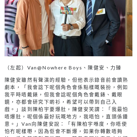
（左起）Van@Nowhere Boys、陳健安、力臻
陳健安雖然有聲演的經驗，但他表示錄音前會讀熟
劇本，「我會諗下呢個角色會係點樣嘅裝扮，例如
我平時唔戴錶，但我會諗呢個角色會戴錶、戴眼
鏡，亦都會研究下啲衫，希望可以帶到自己入
戲。」談到陳柏宇要爆肚，陳健安笑謂：「我最怕
唔爆肚，呢個係最好玩嘅地方，我唔怕，直頭係鍾
意。」Van向陳健安說：「有陳柏宇喺度，你唔使
怕冇呢樣嘢，因為佢會不斷爆，如果你轉數唔夠