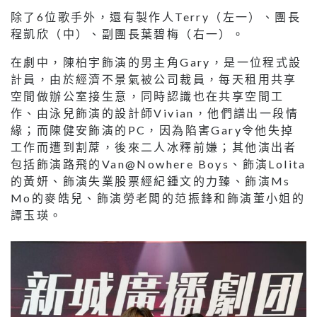
除了6位歌手外，還有製作人Terry（左一）、團長
程凱欣（中）、副團長葉碧梅（右一）。
在劇中，陳柏宇飾演的男主角Gary，是一位程式設
計員，由於經濟不景氣被公司裁員，每天租用共享
空間做辦公室接生意，同時認識也在共享空間工
作、由泳兒飾演的設計師Vivian，他們譜出一段情
緣；而陳健安飾演的PC，因為陷害Gary令他失掉
工作而遭到割蓆，後來二人冰釋前嫌；其他演出者
包括飾演路飛的Van@Nowhere Boys、飾演Lolita
的黃妍、飾演失業股票經紀鍾文的力臻、飾演Ms
Mo的麥皓兒、飾演勞老闆的范振鋒和飾演董小姐的
譚玉瑛。