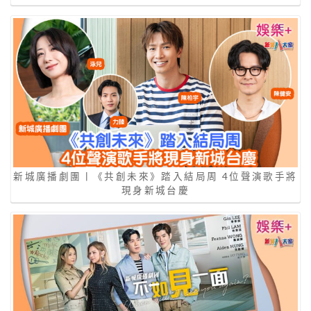
新城廣播劇團丨《共創未來》踏入結局周 4位聲演歌手將
現身新城台慶