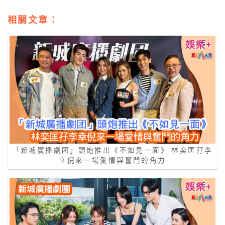
相關文章：
「新城廣播劇团」頭炮推出《不如見一面》 林奕匡孖李
幸倪來一場愛情與奮鬥的角力