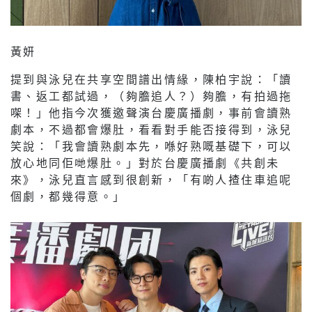
黃妍
提到與泳兒在共享空間譜出情緣，陳柏宇說：「讀
書、返工都試過，（夠膽追人？）夠膽，有拍過拖
㗎！」他指今次獲邀聲演台慶廣播劇，事前會讀熟
劇本，不過都會爆肚，看看對手能否接得到，泳兒
笑說：「我會讀熟劇本先，喺好熟嘅基礎下，可以
放心地同佢哋爆肚。」對於台慶廣播劇《共創未
來》，泳兒直言感到很創新，「有啲人揸住車追呢
個劇，都幾得意。」