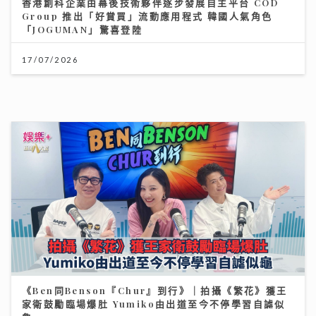
香港創科企業由幕後技術夥伴逐步發展自主平台 COD
Group 推出「好賞買」流動應用程式 韓國人氣角色
「JOGUMAN」驚喜登陸
17/07/2026
《Ben同Benson『Chur』到行》｜拍攝《繁花》獲王
家衛鼓勵臨場爆肚 Yumiko由出道至今不停學習自謔似
龜
25/07/2026