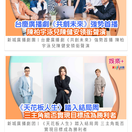
新城廣播劇團丨台慶廣播劇《共創未來》強勢首播 陳柏
宇泳兒陳健安領銜聲演
新城廣播劇团丨《天花板人生》踏入結局周 三主角能否
實現目標成為勝利者