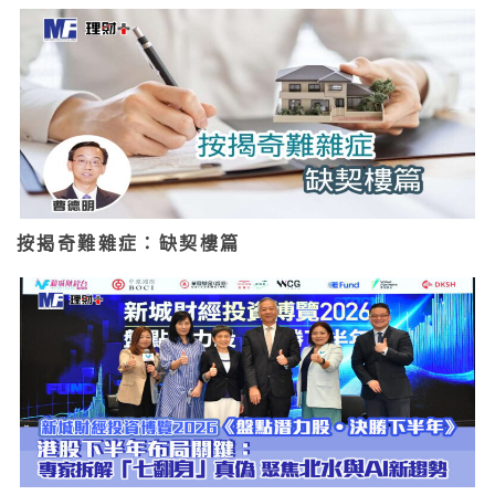
按揭奇難雜症：缺契樓篇