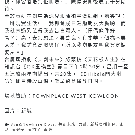
快，係會答唔到佢啲嘢。」陳健安聞後表示十分期
待。
至於黃妍在劇中為泳兒和陳柏宇做紅娘，她笑說：
「喺現實生活中，我都會成日鼓勵朋友大膽啲，而
我就未遇到值得我去告白嘅人。（擇偶條件好
高？）高，去到頭頂，要善良、有才華、個樣不要
太差，我鍾意高嘅男仔，所以我啲朋友叫我買定姑
婆屋。」
台慶廣播劇《共創未來》將緊接《天花板人生》在
知訊台《QK玉瑛室》節目下午2時30分，星期一至
五連續兩星期播出，共20集，《Bilibala開大喇
叭》節目時段重溫，敬請留意播放日期。
場地贊助：TOWNPLACE WEST KOWLOON
圖片：新城
Van@Nowhere Boys
,
共創未來
,
力臻
,
新城廣播劇团
,
泳
兒
,
陳健安
,
陳柏宇
,
黃妍