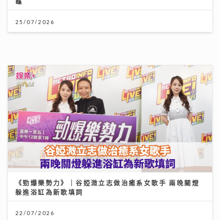
《勁爆樂勢力》｜谷婭溦立志做治癒系女歌手 兩晚關燈
躲進浴缸為新歌填詞
22/07/2026