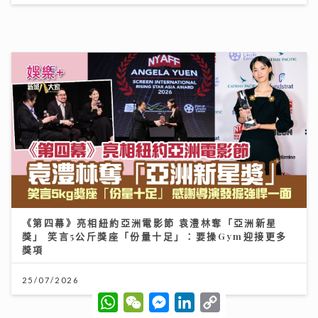
《第四幕》亮相紐約亞洲電影節 袁澧林奪「亞洲新星
獎」 笑言5公斤獎座「份量十足」：要操Gym迎接更多
獎項
25/07/2026
W
W
M
L
C
h
e
e
i
o