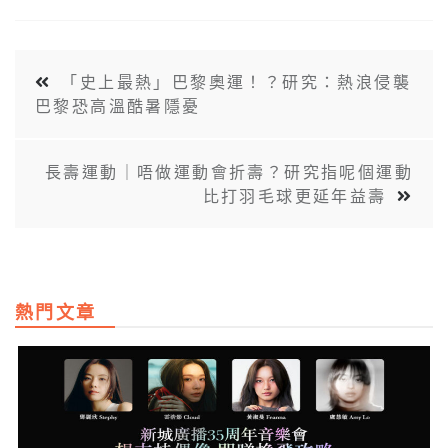
「史上最熱」巴黎奧運！？研究：熱浪侵襲
巴黎恐高溫酷暑隱憂
長壽運動｜唔做運動會折壽？研究指呢個運動
比打羽毛球更延年益壽
熱門文章