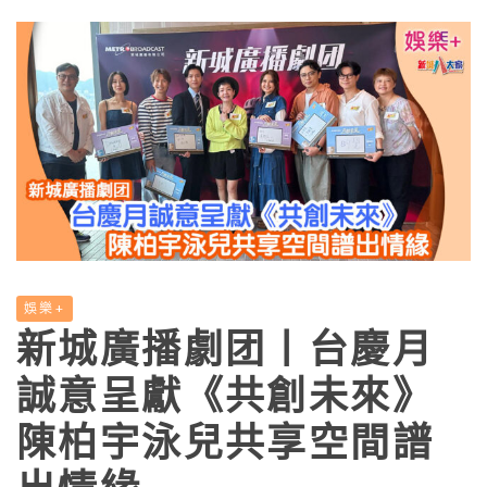
娛樂+
新城廣播劇团丨台慶月
誠意呈獻《共創未來》
陳柏宇泳兒共享空間譜