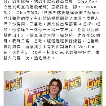
自己的團隊時，他的唱歌老師高晨維（Cleo Ko，
亦是炎明熹的唱歌老師）竟然踩他一腳，T.MAX
說：「Cleo老師話『點解團隊要幫你做嘢？點解人
哋想聽你啲嘢？有冇諗過呢個問題？你憑乜嘢畀人
睇？你得兩、三隻歌，周杰倫出碟都寫50首揀10首
啦，你憑咩？一係你一日寫一首畀我，你寫到我就
幫你出！』，我真係唔大得，幾好勝，之後嗰10個
月，我每日寫一首歌，呢個過程係好練習，之後就
越寫越快，而家我手上有晒曲詞嘅Full Version
歌，大約有5、60首。其實Cleo老師講得好啱，做
新人只得一次，過咗就冇。」