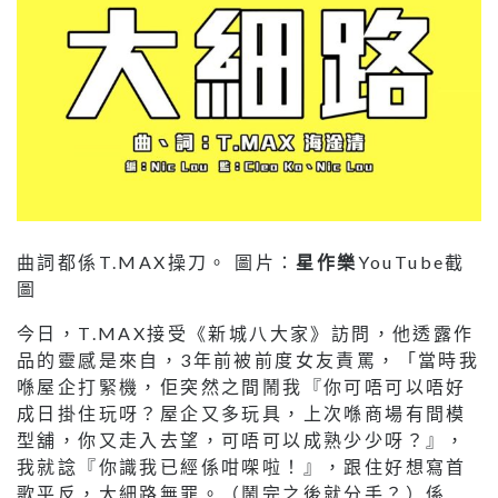
曲詞都係T.MAX操刀。 圖片：
星作樂
YouTube截
圖
今日，T.MAX接受《新城八大家》訪問，他透露作
品的靈感是來自，3年前被前度女友責罵，「當時我
喺屋企打緊機，佢突然之間鬧我『你可唔可以唔好
成日掛住玩呀？屋企又多玩具，上次喺商場有間模
型舖，你又走入去望，可唔可以成熟少少呀？』，
我就諗『你識我已經係咁㗎啦！』，跟住好想寫首
歌平反，大細路無罪。（鬧完之後就分手？）係