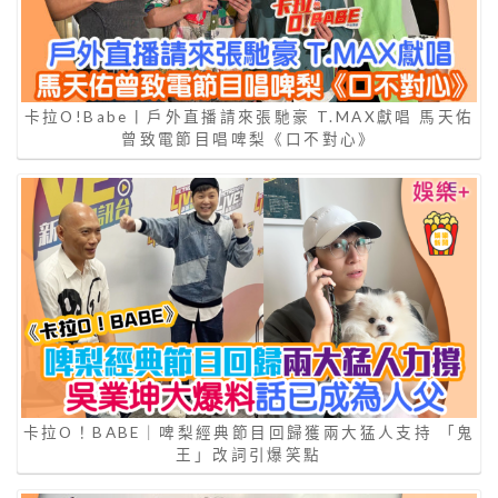
卡拉O!Babe丨戶外直播請來張馳豪 T.MAX獻唱 馬天佑
曾致電節目唱啤梨《口不對心》
卡拉O！BABE｜啤梨經典節目回歸獲兩大猛人支持 「鬼
王」改詞引爆笑點