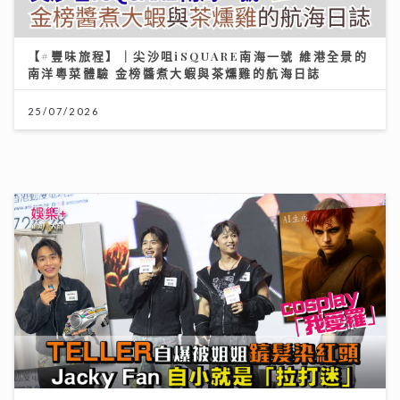
動漫節2026｜TELLER自爆F.1被姐姐鏟髮染紅頭
cosplay「我愛羅」 Jacky Fan細個被怪獸嚇親 反成
「拉打迷」
26/07/2026