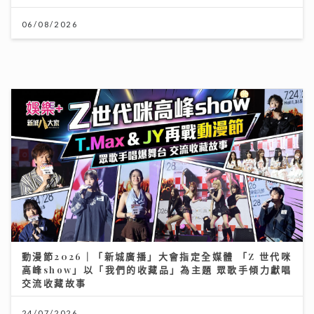
動漫節2026｜「新城廣播」大會指定全媒體 「Z 世代咪
高峰show」以「我們的收藏品」為主題 眾歌手傾力獻唱
交流收藏故事
24/07/2026
HYROX熱潮！急進或訓練不足易肌腱拉傷、撕裂 痠痛超
過一星期別忽視｜養和醫院骨科專科醫生黃惠國醫生
06/08/2026