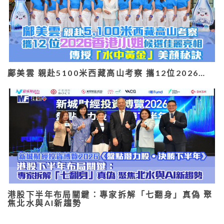
鄺美雲 親赴5100米西藏高山考察 攜12位2026…
港股下半年布局關鍵：專家拆解「七翻身」真偽 聚
焦北水與AI新趨勢