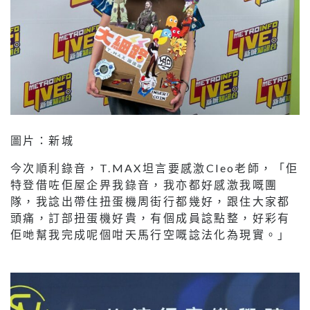
圖片：新城
今次順利錄音，T.MAX坦言要感激Cleo老師，「佢
特登借咗佢屋企畀我錄音，我亦都好感激我嘅團
隊，我諗出帶住扭蛋機周街行都幾好，跟住大家都
頭痛，訂部扭蛋機好貴，有個成員諗點整，好彩有
佢哋幫我完成呢個咁天馬行空嘅諗法化為現實。」