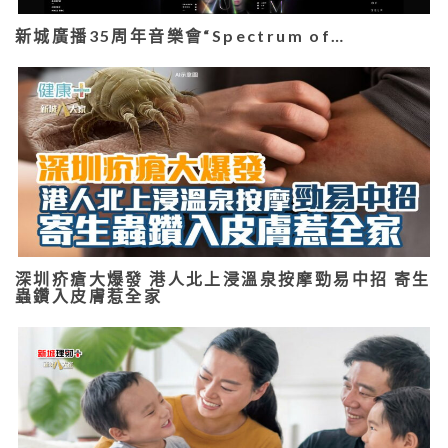
新城廣播35周年音樂會“Spectrum of…
深圳疥瘡大爆發 港人北上浸溫泉按摩勁易中招 寄生
蟲鑽入皮膚惹全家