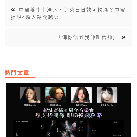
中醫養生｜湯水、涼茶日日飲可袪濕？中醫
提醒4類人越飲越虛
「俾你估到我仲叫食神」
熱門文章