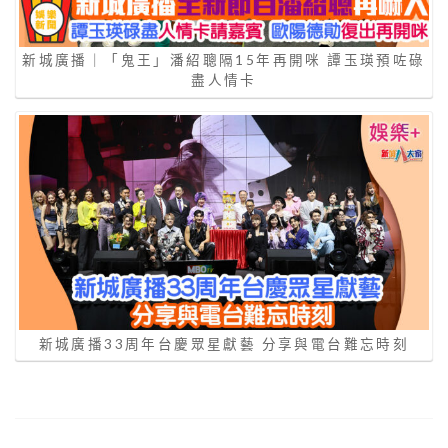
新城廣播｜「鬼王」潘紹聰隔15年再開咪 譚玉瑛預咗碌
盡人情卡
新城廣播33周年台慶眾星獻藝 分享與電台難忘時刻