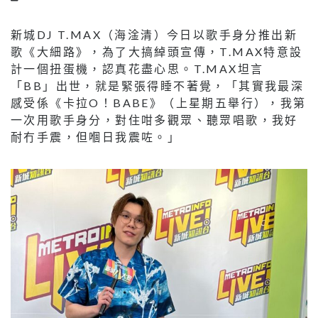
新城DJ T.MAX（海淦清）今日以歌手身分推出新
歌《大細路》，為了大搞綽頭宣傳，T.MAX特意設
計一個扭蛋機，認真花盡心思。T.MAX坦言
「BB」出世，就是緊張得睡不著覺，「其實我最深
感受係《卡拉O！BABE》（上星期五舉行），我第
一次用歌手身分，對住咁多觀眾、聽眾唱歌，我好
耐冇手震，但嗰日我震咗。」