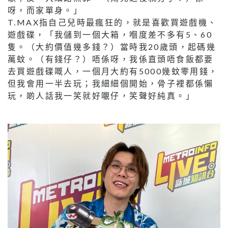
呀，而家單身。」
T.MAX指自己兒時最瘋狂的，就是喜歡買遊戲機、
遊戲碟，「我儲到一個大箱，嗰度差不多有5、60
隻。（大約價值幾多錢？）當時我20歲頭，起碼幾
萬蚊。（有錢仔？）唔係呀，我係直頭唔食飯都要
去買遊戲碟嘅人，一個月大約有5000幾蚊零用錢，
但我會用一半去玩；我細細個開始，骨子裡都係懶
玩，啲人話我一笑就好𡃁仔，笑聲好純真。」