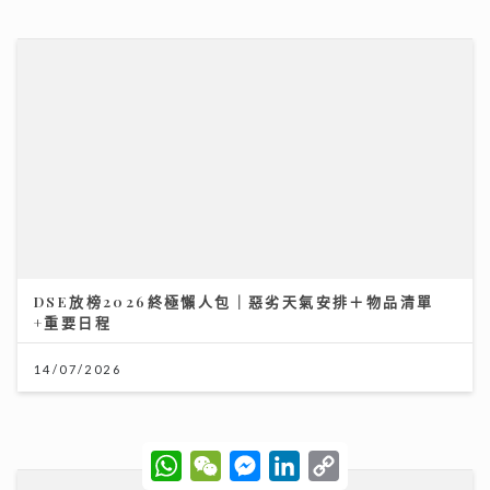
灣區聲勢力｜鄧麗欣Stephy新歌《仍留在這裏》奪得今
週「大灣區音樂榜」冠軍歌
23/07/2026
W
W
M
L
C
h
e
e
i
o