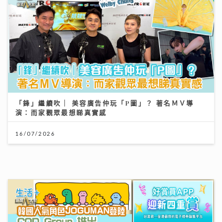
「鋒」繼續吹 | 美容廣告仲玩「P圖」？ 著名ＭＶ導
演：而家觀眾最想睇真實感
16/07/2026