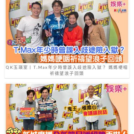
QK玉瑛室丨T.Max年少時曾誤入歧途險入獄？ 媽媽哽咽
祈禱望浪子回頭