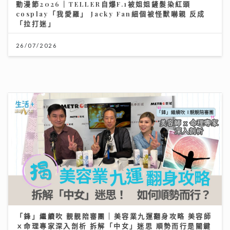
「鋒」繼續吹 靚靚陪審團 | 美容業九運翻身攻略 美容師
ｘ命理專家深入剖析 拆解「中女」迷思 順勢而行是關鍵
06/08/2026