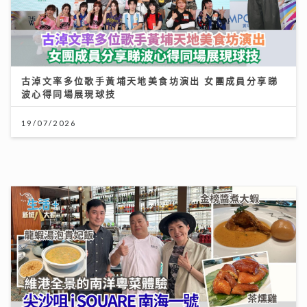
波心得同場展現球技
19/07/2026
【#豐味旅程】｜尖沙咀iSQUARE南海一號 維港全景的
南洋粵菜體驗 金榜醬煮大蝦與茶燻雞的航海日誌
25/07/2026