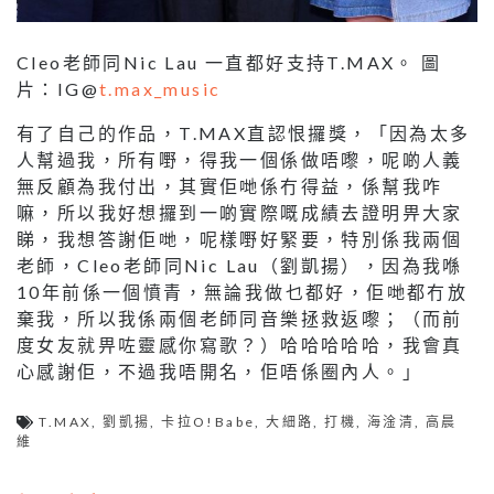
Cleo老師同Nic Lau 一直都好支持T.MAX。 圖
片：IG@
t.max_music
有了自己的作品，T.MAX直認恨攞獎，「因為太多
人幫過我，所有嘢，得我一個係做唔嚟，呢啲人義
無反顧為我付出，其實佢哋係冇得益，係幫我咋
嘛，所以我好想攞到一啲實際嘅成績去證明畀大家
睇，我想答謝佢哋，呢樣嘢好緊要，特別係我兩個
老師，Cleo老師同Nic Lau（劉凱揚），因為我喺
10年前係一個憤青，無論我做乜都好，佢哋都冇放
棄我，所以我係兩個老師同音樂拯救返嚟；（而前
度女友就畀咗靈感你寫歌？）哈哈哈哈哈，我會真
心感謝佢，不過我唔開名，佢唔係圈內人。」
T.MAX
,
劉凱揚
,
卡拉O!Babe
,
大細路
,
打機
,
海淦清
,
高晨
維