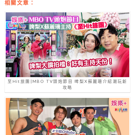
相關文章：
至Hit旅團|MBO TV頭炮節目 啤梨X蘇麗珊介紹潮玩新
攻略