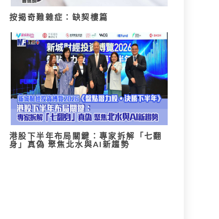
按揭奇難雜症：缺契樓篇
港股下半年布局關鍵：專家拆解「七翻
身」真偽 聚焦北水與AI新趨勢