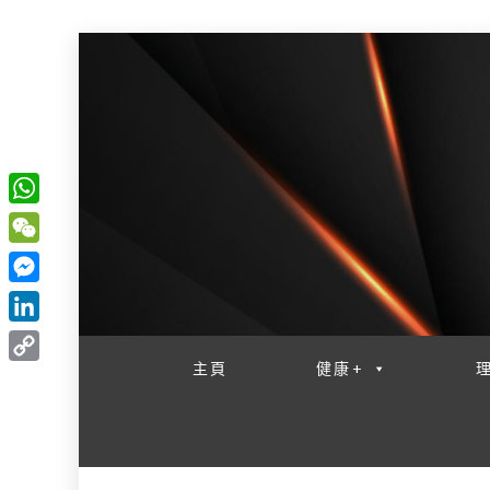
W
一網睇盡 八家大成
h
W
a
e
M
t
C
e
L
s
h
s
i
主頁
健康+
A
C
a
s
n
p
o
t
e
k
p
p
n
e
y
g
d