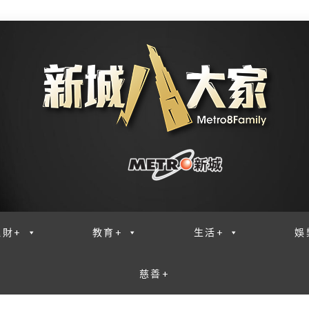
理財+
教育+
生活+
娛
慈善+