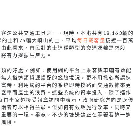
客運公共交通工具之一。現時，本港共有18,163輛的
新界的士和75輛大嶼山的士，平均
每日載客量
接近一百萬
。由此看來，市民對的士這種類型的交通運輸需求殷
，將有力提振生產力。
的好處 ? 例如 : 使用網約平台上乘客與車輛有效配
車無人搭這類資源錯配的尷尬境況，更不用擔心所謂揀
豐富時，利用網約平台的系統即時按路面交通數據來更
因塞車而產生的浪費。這些系統的資本投入，除了運作
 特首李家超接受報章訪問中表示，政府研究方向是既優
令兩者可以相得益彰。但如何有效地施行改革，同時又
關重要的一環。畢竟，不少的塘邊鶴正在等著看這一齣
的風險。