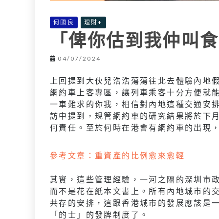
何國良
理財+
「俾你估到我仲叫食
04/07/2024
上回提到大伙兒浩浩蕩蕩往北去體驗內地
網約車上客專區，讓列車乘客十分方便就
一車難求的你我，相信對內地這種交通安
訪中提到，規管網約車的研究結果將於下
何責任。至於何時在港會有網約車的出現
參考文章：重資產的比例愈來愈輕
其實，這些管理經驗，一河之隔的深圳市
而不是花在紙本文書上。所有內地城市的
共存的安排，這跟香港城市的發展應該是
「的士」的發牌制度了。