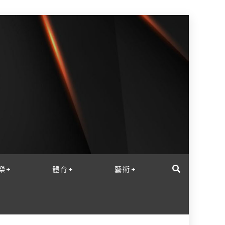
樂+
體育+
藝術+