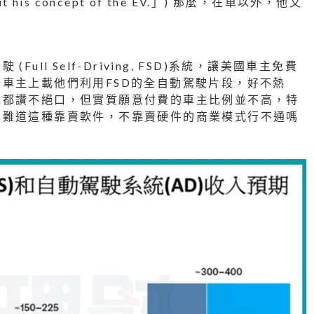
but his concept of the EV.」) 那麼，在車以外，他又
ll Self-Driving, FSD)系統，讓美國車主免費
車主上載他們利用FSD的全自動駕駛片段，好不熱
統都讚不絕口，但實質願意付費的車主比例並不高，特
。難道這種靠賣軟件，不靠賣硬件的商業模式行不通嗎