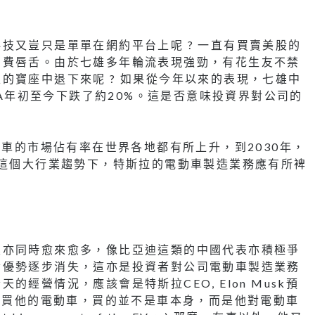
技又豈只是單單在網約平台上呢 ? 一直有買賣美股的
多費唇舌。由於七雄多年輪流表現強勁，有花生友不禁
的寶座中退下來呢 ? 如果從今年以來的表現，七雄中
SLA年初至今下跌了約20%。這是否意味投資界對公司的
動車的市場佔有率在世界各地都有所上升，到2030年，
在這個大行業趨勢下，特斯拉的電動車製造業務應有所裨
業亦同時愈來愈多，像比亞迪這類的中國代表亦積極爭
發優勢逐步消失，這亦是投資者對公司電動車製造業務
經營情況，應該會是特斯拉CEO, Elon Musk預
大家買他的電動車，買的並不是車本身，而是他對電動車