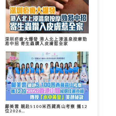
深圳疥瘡大爆發 港人北上浸溫泉按摩勁
易中招 寄生蟲鑽入皮膚惹全家
鄺美雲 親赴5100米西藏高山考察 攜12
位2026…