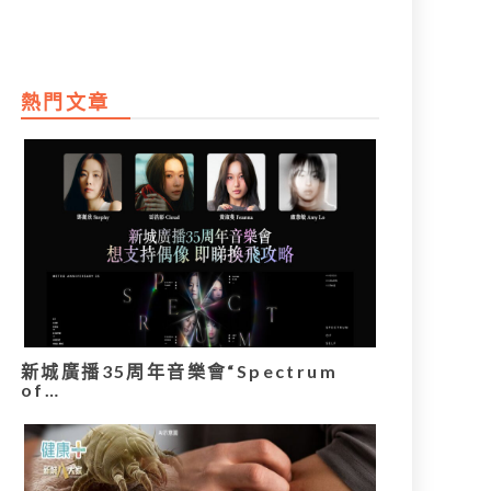
熱門文章
新城廣播35周年音樂會“Spectrum
of…