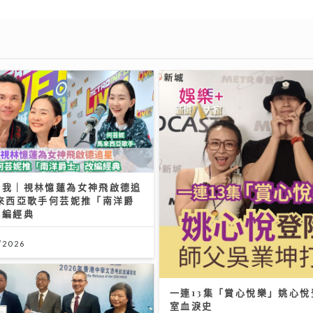
有我｜視林憶蓮為女神飛啟德追
馬來西亞歌手何芸妮推「南洋爵
改編經典
/2026
一連13集「賞心悅樂」姚心
室血淚史