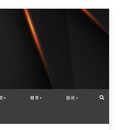
樂+
體育+
藝術+