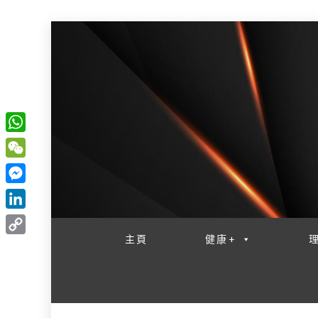
W
一網睇盡 八家大成
h
W
a
e
M
t
C
e
L
s
h
s
i
主頁
健康+
A
C
a
s
n
p
o
t
e
k
p
p
n
e
y
g
d