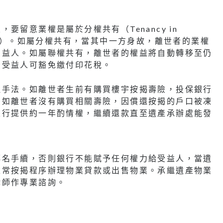
留意業權是屬於分權共有（Tenancy in
nancy）。如屬分權共有，當其中一方身故，離世者的業權
受益人。如屬聯權共有，離世者的權益將自動轉移至仍
，受益人可豁免繳付印花稅。
理手法。如離世者生前有購買樓宇按揭壽險，投保銀行
。如離世者沒有購買相關壽險，因償還按揭的戶口被凍
銀行提供約一年酌情權，繼續還款直至遺產承辦處能發
轉名手續，否則銀行不能賦予任何權力給受益人，當遺
正常按揭程序辦理物業貸款或出售物業。承繼遺產物業
律師作專業諮詢。