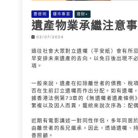
曹德明
樓市專家
理財+
遺產物業承繼注意事
02/07/2024
過往社會大眾對立遺囑（平安紙）會有所
早安排未來遺產的去向，以免日後出現不
項。
一般來說，遺產在扣除離世者的債務、稅
否在生前訂立遺囑而作出分配。如有遺囑
據香港法例第73章的《無遺囑者遺產條例
繁複以及因人而異，籠統來說次序為：配
近期有電影講述一對同性伴侶，多年同居
由離世者的長兄繼承。因此，透過遺囑、
善照顧。