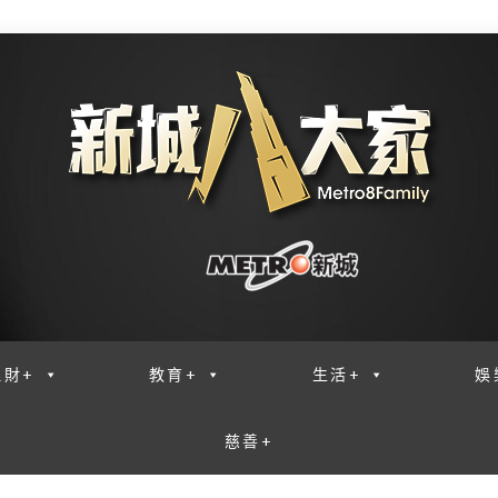
理財+
教育+
生活+
娛
慈善+