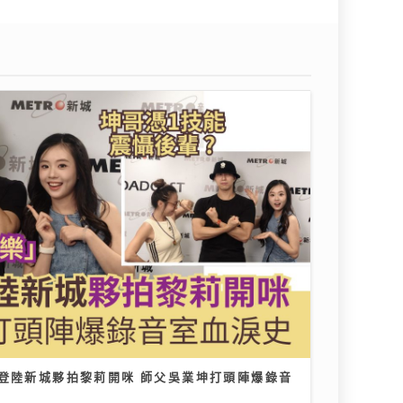
悅登陸新城夥拍黎莉開咪 師父吳業坤打頭陣爆錄音