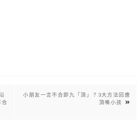
《沿
小朋友一言不合即九「頂」？3大方法回應
等合
頂嘴小孩