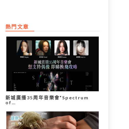
熱門文章
新城廣播35周年音樂會“Spectrum
of…