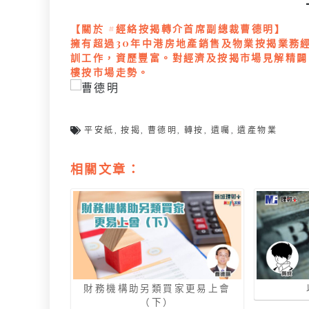
【關於 #經絡按揭轉介首席副總裁曹德明】
擁有超過30年中港房地產銷售及物業按揭業務
訓工作，資歷豐富。對經濟及按揭市場見解精闢
樓按市場走勢。
平安紙
,
按揭
,
曹德明
,
轉按
,
遺囑
,
遺產物業
相關文章：
財務機構助另類買家更易上會
（下）