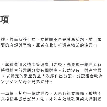
項
忌諱，然而時移世易，立遺囑不再是禁忌話題，並可預
必要的麻煩與爭執，筆者在此剖析遺產物業的注意事
項、葬禮費用及遺產管理費用之後，先要視乎離世者有
，將根據生前意願分發有關財產。若然沒有，財產會根
》，以特定的遺產受益人次序作出分配，分配組合較為
偶＞子女＞父母＞兄弟姊妹。
於一單位，其中一位離世後，因未有訂立遺囑，故遺產
持久授權書或信託等方法，才能有效地確保親人得到妥