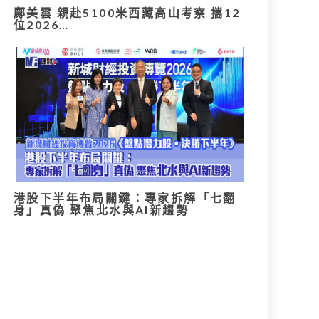
鄺美雲 親赴5100米西藏高山考察 攜12
位2026…
港股下半年布局關鍵：專家拆解「七翻
身」真偽 聚焦北水與AI新趨勢