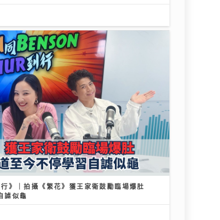
r』到行》｜拍攝《繁花》獲王家衛鼓勵臨場爆肚
習自謔似龜