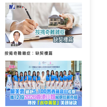
按揭奇難雜症：缺契樓篇