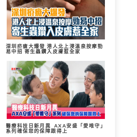
深圳疥瘡大爆發 港人北上浸溫泉按摩勁
易中招 寄生蟲鑽入皮膚惹全家
醫療科技日新月異 AXA安盛「愛唯守」
系列確保您的保障跟得上