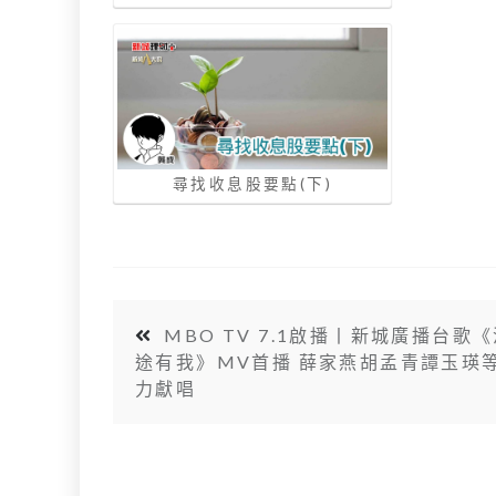
尋找收息股要點(下)
MBO TV 7.1啟播丨新城廣播台歌
途有我》MV首播 薛家燕胡孟青譚玉瑛
力獻唱