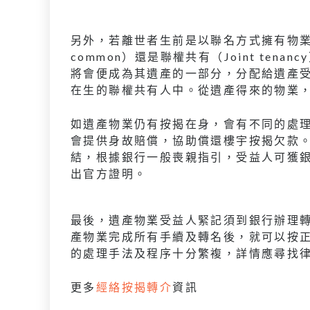
另外，若離世者生前是以聯名方式擁有物業，要
common）還是聯權共有（Joint te
將會便成為其遺產的一部分，分配給遺產
在生的聯權共有人中。從遺產得來的物業
如遺產物業仍有按揭在身，會有不同的處
會提供身故賠償，協助償還樓宇按揭欠款
結，根據銀行一般喪親指引，受益人可獲
出官方證明。
最後，遺產物業受益人緊記須到銀行辦理
產物業完成所有手續及轉名後，就可以按
的處理手法及程序十分繁複，詳情應尋找
更多
經絡按揭轉介
資訊