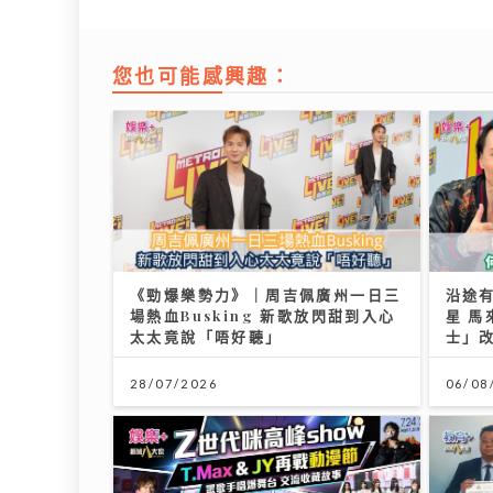
您也可能感興趣：
《勁爆樂勢力》｜周吉佩廣州一日三
沿途
場熱血Busking 新歌放閃甜到入心
星 
太太竟說「唔好聽」
士」
28/07/2026
06/08