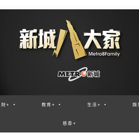
理財+
教育+
生活+
娛
慈善+