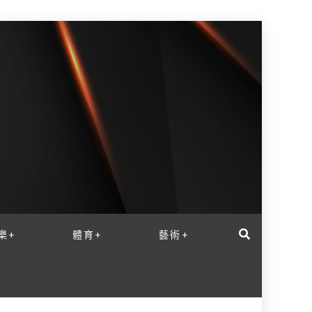
樂+
體育+
藝術+