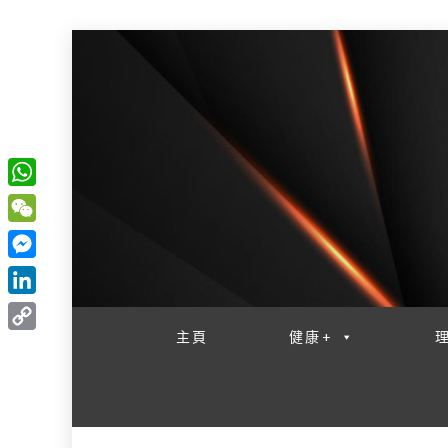
W
一網睇盡 八家大成
h
W
a
e
M
t
C
e
L
s
h
s
i
主頁
健康+
A
C
a
s
n
p
o
t
e
k
p
p
n
e
y
g
d