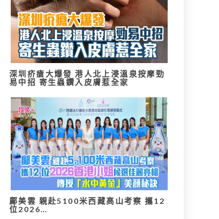
深圳疥瘡大爆發 港人北上浸溫泉按摩勁
易中招 寄生蟲鑽入皮膚惹全家
鄺美雲 親赴5100米西藏高山考察 攜12
位2026…