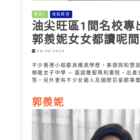
教育+
焦點教育
油尖旺區1間名校專
郭羨妮女女都讀呢間
28/06/2024
不少香港小姐都具備高學歷，美貌與知慧並
條龍女子中學 — 嘉諾撒聖瑪利書院，出
等，另外更有不少女藝人及國際巨星都畢
郭羨妮