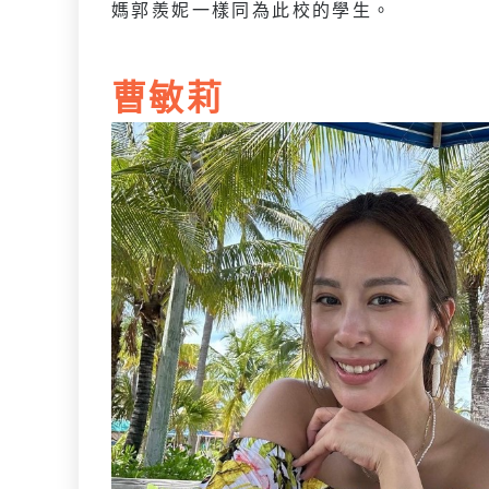
媽郭羨妮一樣同為此校的學生。
曹敏莉