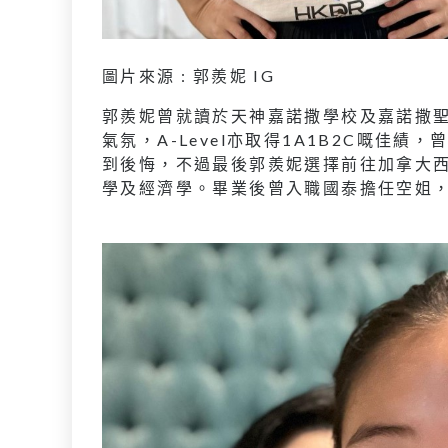
圖片來源 : 郭羨妮 IG
郭羨妮曾就讀於天神嘉諾撒學校及嘉諾撒
氣氛，A-Level亦取得1A1B2C嘅佳
到後悔，不過最後郭羨妮選擇前往加拿大西門菲莎大
學及經濟學。畢業後曾入職國泰擔任空姐，