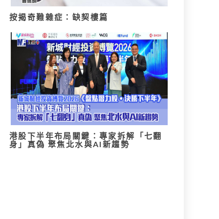
按揭奇難雜症：缺契樓篇
港股下半年布局關鍵：專家拆解「七翻
身」真偽 聚焦北水與AI新趨勢