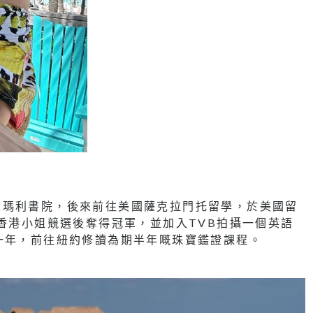
聖瑪利書院，後來前往美國薩克拉門托留學，於美國留
加香港小姐競選後奪得冠軍，並加入TVB拍攝一個英語
一年，前往紐約修讀為期半年嘅珠寶鑑證課程。