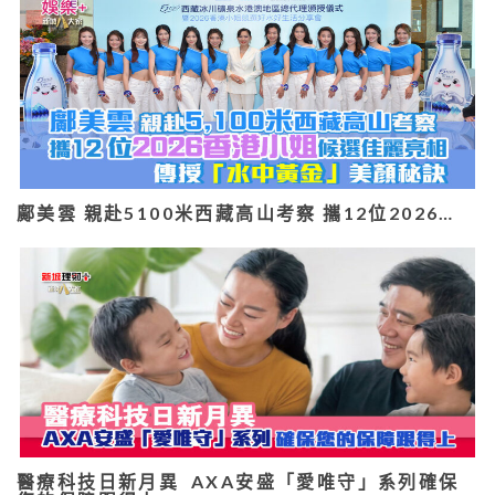
鄺美雲 親赴5100米西藏高山考察 攜12位2026…
醫療科技日新月異 AXA安盛「愛唯守」系列確保