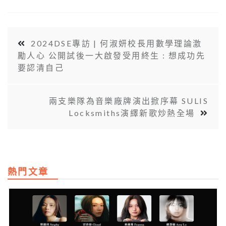
2024DSE專訪 | 何淑妍校長用數學理論激
勵人心 公開試後一大啟發受用終生 : 想成功先
要認清自己
兩支樂隊為音樂廠牌演出掀序幕 SULIS
Locksmiths演繹新歌炒熱全場
熱門文章