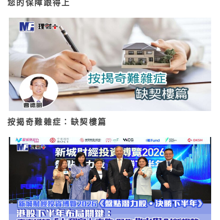
您的保障跟得上
按揭奇難雜症：缺契樓篇