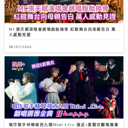
MC張天賦演唱會跳唱脫胎換骨 紅館舞台向母親告白 萬
人感動見證
08/07/2026
唱作歌手林暐竣西九開Mini Live 換足5套戰衣翻唱偶像