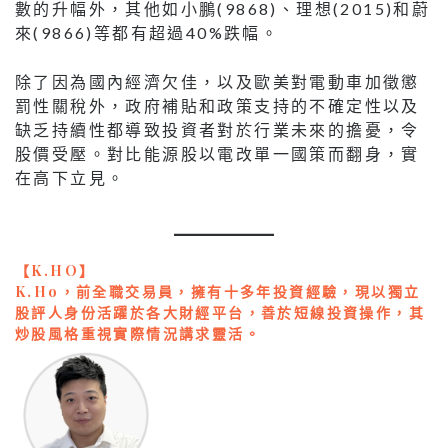
數的升幅外，其他如小鵬(9868)、理想(2015)和蔚
來(9866)等都有超過40%跌幅。
除了因為國內經濟欠佳，以及歐美對電動車加徵懲
罰性關稅外，政府補貼和政策支持的不確定性以及
缺乏持續性都導致投資者對於行業未來的擔憂​，令
股價受壓。對比能源股以電改單一國策而翻身，實
在高下立見。
【K.HO】
K.Ho，前全職交易員，擁有十多年投資經驗，現以獨立
股評人身份活躍於各大財經平台，善於短線投資操作，其
炒股風格重視實際情況講求靈活。