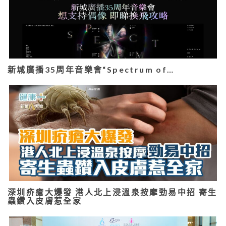
新城廣播35周年音樂會“Spectrum of…
深圳疥瘡大爆發 港人北上浸溫泉按摩勁易中招 寄生
蟲鑽入皮膚惹全家