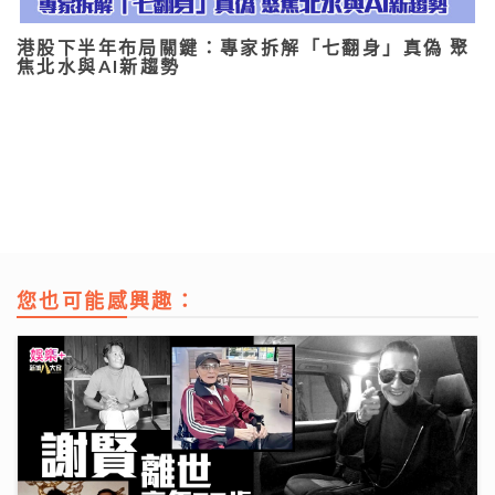
港股下半年布局關鍵：專家拆解「七翻身」真偽 聚
焦北水與AI新趨勢
您也可能感興趣：