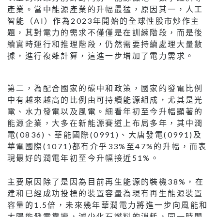
產業。當中能源產業的升幅最猛，原因其一，人工
智能（AI）作為2023年開始的全球性股市炒作主
題，其對電力的需求不僅僅是在訓練階段，而是後
續實時運行和推理階段，仍然需要持續處理大量數
據，進行複雜計算，這進一步增加了電力需求。
第二，為配合國家的碳中和政策，國家的發電比例
中有越來越高的比例由可持續能源組成，尤其是光
電、水力發電以及風電。細看年初至今升幅顯著的
能源企業，大多在新能源賽道上布局多年，其中潤
電(0836)、華能國際(0991)、大唐發電(0991)及
華電國際(1071)都有介乎33%至47%的升幅，而表
現最好的潤電年初至今升幅接近51%。
主要原因除了是因為目前再生能源的裝機38%，在
建和已經成功投標的裝置容量為現有再生能源裝置
容量的1.5倍，未來幾年華潤電力將進一步向風能和
太陽能發電靠攏，減少化石燃料的消耗，同一時間