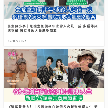
民生無小事｜急症室加價半年求診人次跌一成 多種傳染
病夾擊 醫院接收大量感染個案
26/07/2026
《灣區聲勢力》｜谷婭溦剖白曾低谷內耗到懷疑人生 新