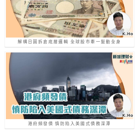
解構日圓拆倉底層邏輯 全球股市牽一髮動全身
港府頻發債 慎防陷入美國式債務深潭