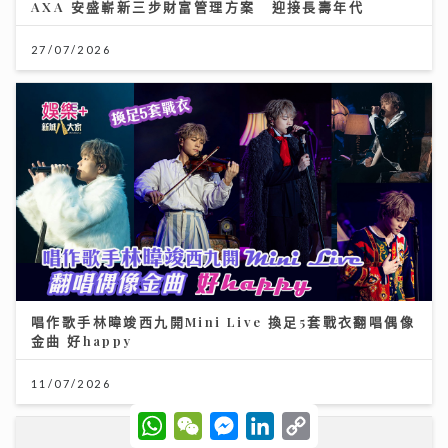
AXA 安盛嶄新三步財富管理方案 迎接長壽年代
27/07/2026
唱作歌手林暐竣西九開Mini Live 換足5套戰衣翻唱偶像
金曲 好happy
11/07/2026
W
W
M
L
C
h
e
e
i
o