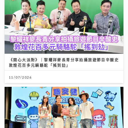
《開心大派對》｜黎耀祥麥長青分享拍攝旅遊節目辛酸史
敦煌花百多元騎駱駝「搖到攰」
11/07/2026