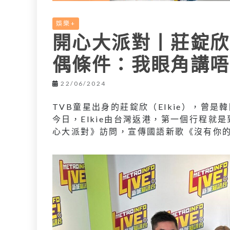
娛樂+
開心大派對丨莊錠欣
偶條件：我眼角講唔
22/06/2024
TVB童星出身的莊錠欣（Elkie），曾是
今日，Elkie由台灣返港，第一個行程
心大派對》訪問，宣傳國語新歌《沒有你