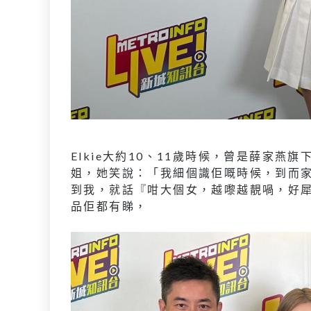
Elkie大約10、11歲時候，曾是薛家燕旗
姐，她笑說：「我細個識佢嘅時候，到而
到我，就話『咁大個女，越嚟越靚喎，好
品佢都有睇，