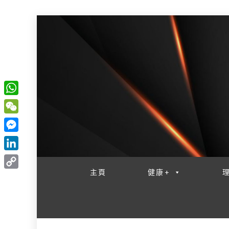
W
一網睇盡 八家大成
h
W
a
e
M
t
C
e
L
s
h
s
i
主頁
健康+
A
C
a
s
n
p
o
t
e
k
p
p
n
e
y
g
d