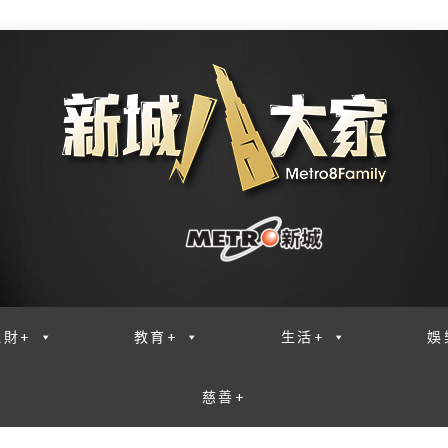
理財+
教育+
生活+
娛
慈善+