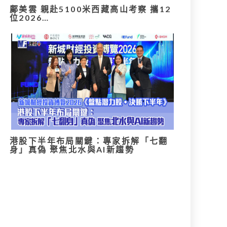
鄺美雲 親赴5100米西藏高山考察 攜12
位2026…
港股下半年布局關鍵：專家拆解「七翻
身」真偽 聚焦北水與AI新趨勢