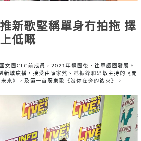
推新歌堅稱單身冇拍拖 擇
上低嘅
韓國女團CLC前成員，2021年退團後，往華語圈發展。
就是到新城廣播，接受由薛家燕、范振鋒和思敏主持的《開
的未來》，及第一首廣東歌《沒你在旁的後來》。