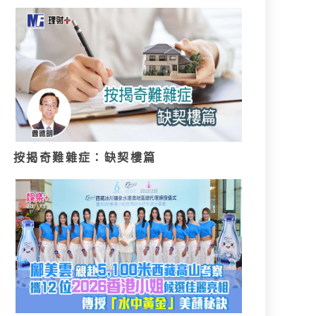
按揭奇難雜症：缺契樓篇