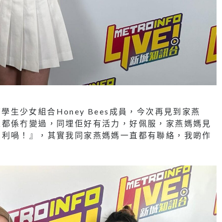
下學生少女組合Honey Bees成員，今次再見到家燕
家都係冇變過，同埋佢好有活力，好佩服，家燕媽媽見
犀利喎！』，其實我同家燕媽媽一直都有聯絡，我啲作