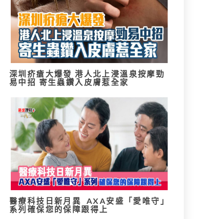
深圳疥瘡大爆發 港人北上浸溫泉按摩勁
易中招 寄生蟲鑽入皮膚惹全家
醫療科技日新月異 AXA安盛「愛唯守」
系列確保您的保障跟得上