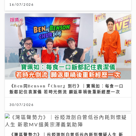
16/07/2026
《Ben同Benson『Chur』到行》｜寶珮如：每食一口
飯都記住袁潔儀 若時光倒流 願返車禍後重新經歷一次
30/07/2026
《灣區聲勢力》｜谷婭溦剖白曾低谷內耗到懷疑人生 新