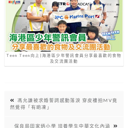
Teen Teen向上|海港區少年警訊會員分享最喜歡的食物
及交流團活動
馮允謙被求婚誓詞感動落淚 穿皮褸拍MV竟
然覺得「有啲凍」
保良局田家炳小學 培養學生中華文化內涵