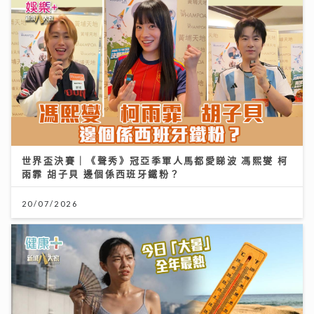
世界盃決賽｜《聲秀》冠亞季軍人馬都愛睇波 馮熙燮 柯
雨霏 胡子貝 邊個係西班牙鐵粉？
20/07/2026