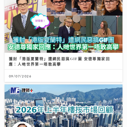
獲封「港版夏蘭特」遭網民惡搞GIF圖 安德尊獨家回
應：人哋世界第一唔敢高攀
09/07/2026