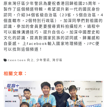
原來灣仔區少年警訊為慶祝香港回歸祖國25周年，
製作了這個頻道特輯，希望提升新一代的國民身份
認同，介紹34個省級自治區（23省，5個自治區，4
個直轄市，2個特別行政區），加深同學們對祖國的
認識，參加的會員更要搜尋資料拍攝短片，過程中
可以鍛煉溝通技巧、提升自信心，加深中國歷史和
文化的認識，提高對國家民族的認同感、歸屬感和
自豪感。 上facebook輸入國家地理頻道、JPC便
可以找到這個頻道！
teen teen 向上
,
少年警訊
,
灣仔區
相關文章：