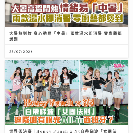
大暑熱到忟 身心勁易「中暑」兩款湯水即消暑 零廚藝都
煲到
23/07/2026
世界盃決賽｜Honey Punch x N5自帶睇波「女團法