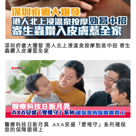
深圳疥瘡大爆發 港人北上浸溫泉按摩勁易中招 寄生
蟲鑽入皮膚惹全家
醫療科技日新月異 AXA安盛「愛唯守」系列確保
您的保障跟得上