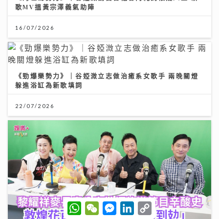
歌MV搵黃宗澤義氣助陣
16/07/2026
《勁爆樂勢力》｜谷婭溦立志做治癒系女歌手 兩晚關燈
躲進浴缸為新歌填詞
22/07/2026
W
W
M
L
C
h
e
e
i
o