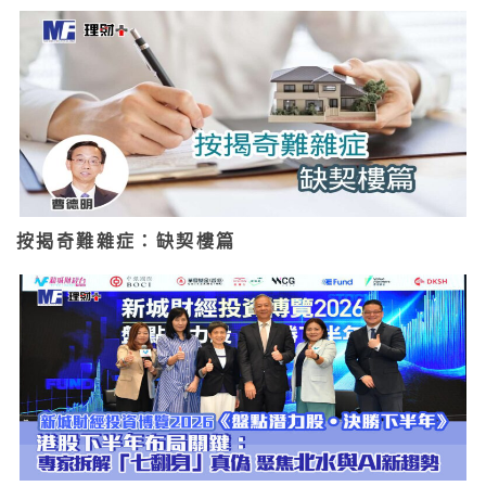
按揭奇難雜症：缺契樓篇