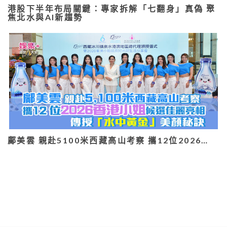
港股下半年布局關鍵：專家拆解「七翻身」真偽 聚
焦北水與AI新趨勢
鄺美雲 親赴5100米西藏高山考察 攜12位2026…