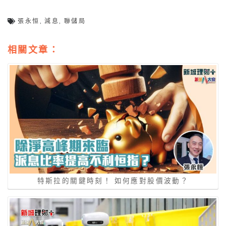
張永恒
,
減息
,
聯儲局
相關文章：
特斯拉的關鍵時刻！ 如何應對股價波動？