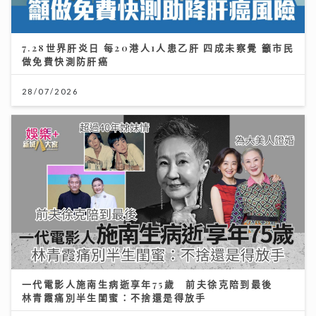
7.28世界肝炎日 每20港人1人患乙肝 四成未察覺 籲市民
做免費快測防肝癌
28/07/2026
一代電影人施南生病逝享年75歲 前夫徐克陪到最後
林青霞痛別半生閨蜜：不捨還是得放手