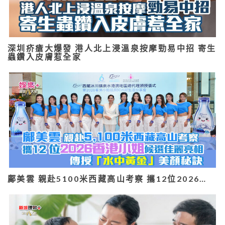
深圳疥瘡大爆發 港人北上浸溫泉按摩勁易中招 寄生
蟲鑽入皮膚惹全家
鄺美雲 親赴5100米西藏高山考察 攜12位2026…