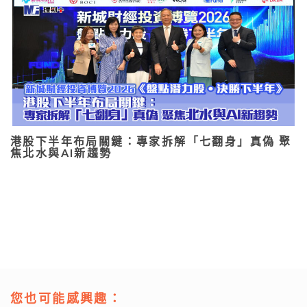
港股下半年布局關鍵：專家拆解「七翻身」真偽 聚
焦北水與AI新趨勢
您也可能感興趣：