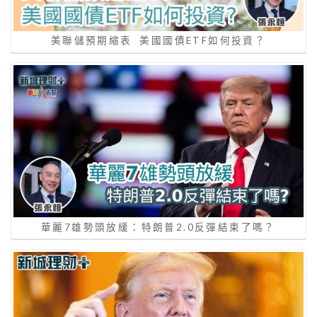
美聯儲預期縮表 美國國債ETF如何投資？
華麗7雄勢頭放緩：特朗普2.0反彈結束了嗎？