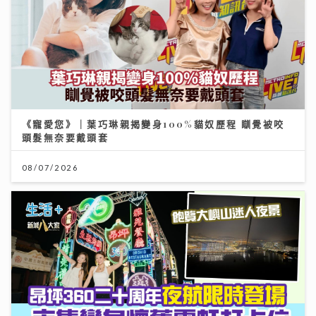
《寵愛您》｜葉巧琳親揭變身100%貓奴歷程 瞓覺被咬
頭髮無奈要戴頭套
08/07/2026