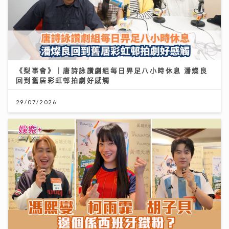
《梨事會》｜唐詩詠讚劇組每日畀足八小時休息 潘燦良
回到舊居彩虹邨拍劇好感觸
29/07/2026