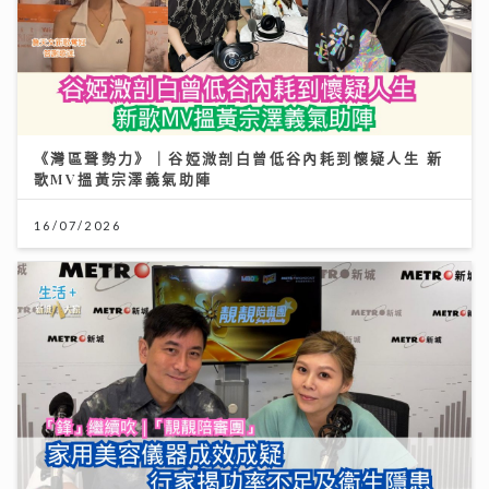
《灣區聲勢力》｜谷婭溦剖白曾低谷內耗到懷疑人生 新
歌MV搵黃宗澤義氣助陣
16/07/2026