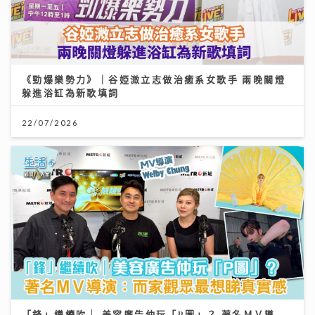
《勁爆樂勢力》｜谷婭溦立志做治癒系女歌手 兩晚關燈
躲進浴缸為新歌填詞
22/07/2026
「鋒」繼續吹 | 美容廣告仲玩「P圖」？ 著名ＭＶ導