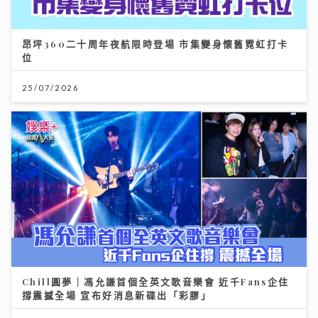
昂坪360二十周年夜航限時登場 市集變身懷舊霓虹打卡
位
25/07/2026
Chill圓夢｜馮允謙首個全英文歌音樂會 近千Fans企住
撐震撼全場 宣布好消息新碟出「彩膠」