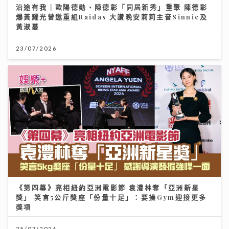
沿途有我｜歐陽德勛、陳德彰「同屆新秀」重聚 陳德彰
爆黃耀光曾邀重組Raidas 大讚晚安莉莉主音Sinnie及
黃淑蔓
23/07/2026
《第四幕》亮相紐約亞洲電影節 袁澧林奪「亞洲新星
獎」 笑言5公斤獎座「份量十足」：要操Gym迎接更多
獎項
25/07/2026