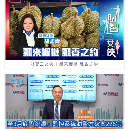
財智三女俠 | 飄來榴槤 飄香之約