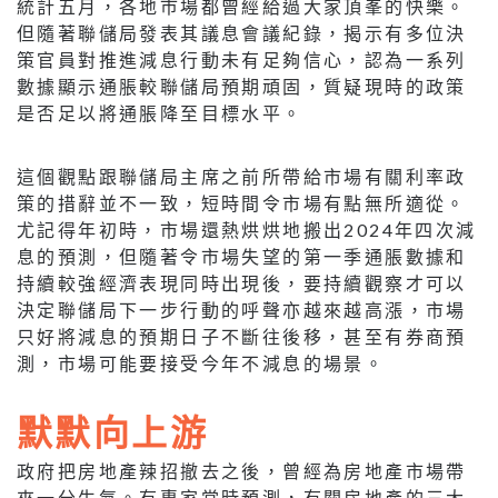
統計五月，各地巿場都曾經給過大家頂峯的快樂。
但隨著聯儲局發表其議息會議紀錄，揭示有多位決
策官員對推進減息行動未有足夠信心，認為一系列
數據顯示通脹較聯儲局預期頑固，質疑現時的政策
是否足以將通脹降至目標水平。
這個觀點跟聯儲局主席之前所帶給市場有關利率政
策的措辭並不一致，短時間令市場有點無所適從。
尤記得年初時，市場還熱烘烘地搬出2024年四次減
息的預測，但隨著令市場失望的第一季通脹數據和
持續較強經濟表現同時出現後，要持續觀察才可以
決定聯儲局下一步行動的呼聲亦越來越高漲，市場
只好將減息的預期日子不斷往後移，甚至有券商預
測，市場可能要接受今年不減息的場景。
默默向上游
政府把房地產辣招撤去之後，曾經為房地產市場帶
來一分生氣。有專家當時預測，有關房地產的三大