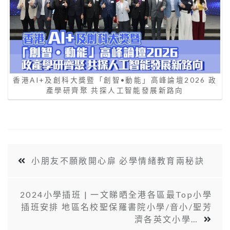
香港AI+及創科大獎暨「創智•動能」高峰論壇2026 政
產學研齊聚 共探人工智能發展新路向
小朋友不願敞開心扉 必學情緒教育兩秘訣
2024小學插班 | 一文睇晒全港各區最Top小學
插班安排 地區名校聖保羅書院小學/音小/聖芳
濟各英文小學…