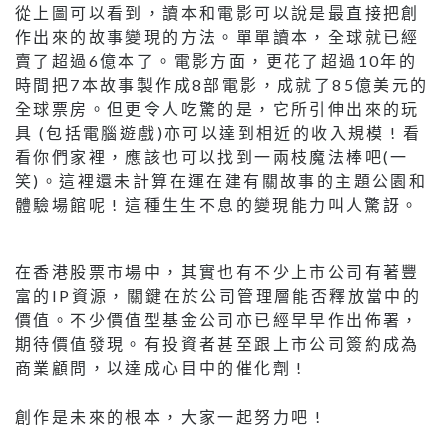
從上圖可以看到，讀本和電影可以說是最直接把創
作出來的故事變現的方法。單單讀本，全球就已經
賣了超過6億本了。電影方面，更花了超過10年的
時間把7本故事製作成8部電影，成就了85億美元的
全球票房。但更令人吃驚的是，它所引伸出來的玩
具 (包括電腦遊戲)亦可以達到相近的收入規模 ! 看
看你們家裡，應該也可以找到一兩枝魔法棒吧(一
笑)。這裡還未計算在運在建有關故事的主題公園和
體驗場館呢 ! 這種生生不息的變現能力叫人驚訝。
在香港股票市場中，其實也有不少上市公司有著豐
富的IP資源，關鍵在於公司管理層能否釋放當中的
價值。不少價值型基金公司亦已經早早作出佈署，
期待價值發現。有投資者甚至跟上市公司簽約成為
商業顧問，以達成心目中的催化劑 !
創作是未來的根本，大家一起努力吧 !