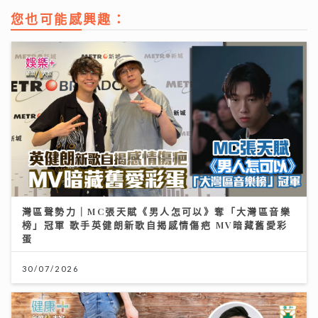
您也可能感興趣：
灣區聲勢力｜MC張天賦《男人怎可以》奪「大灣區音樂
榜」冠軍 歌手英健朗新歌自揭感情傷疤 MV暗藏舊愛彩
蛋
30/07/2026