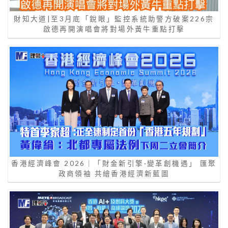
財知大道|至3月底「銳眼」監控系統助警方破案226宗
啟德再開演唱會將對場外黃牛重點打擊
香港經濟峰會 2026｜「財金新引擎·變革創機遇」 匯聚
政商領袖 共繪香港經濟新藍圖