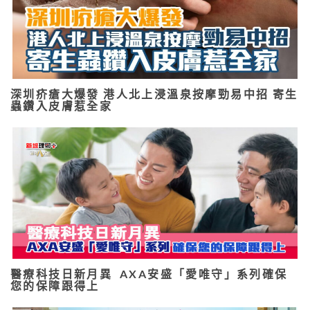
深圳疥瘡大爆發 港人北上浸溫泉按摩勁易中招 寄生
蟲鑽入皮膚惹全家
醫療科技日新月異 AXA安盛「愛唯守」系列確保
您的保障跟得上