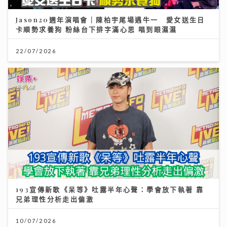
Jason20週年演唱會｜陳柏宇尾場遇牛一 愛女送生日
卡順勢求養狗 粉絲台下排字滿心思 唱到眼濕濕
22/07/2026
193宣傳新歌《呆等》吐露半年心聲：學會放下執著 靠
兄弟理性分析走出偏激
10/07/2026