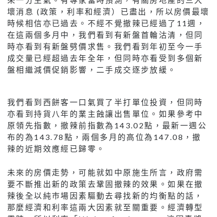
壞消息 (政策，利率和經濟）已盡出，所以房價最壞
時候相信亦已過去。不經不覺撤辣已經過了11週，
在這兩個多月中，我們看到有新盤首輪沽清，但同
時亦看到有新盤劈價求售。我們看到年初至今一手
成交量已經超過去年全年，但同時亦看受到多個新
盤相繼減價促銷影響，二手成交逐步放緩。
我們看到西餅客一口氣買了半打單位投資，但同時
亦看到持貨八年的業主蝕讓出售單位。如果參考中
原領先指數，撤辣前指數為143.02點，最新一週公
布的為143.78點，兩個多月的高位為147.08，撤
辣的近期效應經已歸零。
未來的房價走勢，可能就如中原施生所言，政府需
要不斷推出新的政策去鞏固撤辣的效果。如果在撤
辣後全以純巿場因素驅動去尋找新的均衡點的話，
那麼經濟和利率這兩大因素就至關重要。經濟轉型