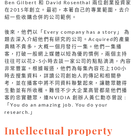
Ben Gilbert 和 David Rosenthal 兩位創業投資家
在2015年創立。最初，本著自己的專業範圍，去介
紹一些收購合併的公司範例。
後來，他們以「Every company has a story」 為
題去深入介紹他們有研究的公司。Acquired的產量
貴精不貴多，大概一個月發行一集。他們一集播
客，打破一般網上媒體以短為優的慣例，兩個主持
往往可以花2-5小時去談一家公司的點點滴滴，內容
非常豐富。根據報道，他們為每集內容花上100小
時去搜集資料，詳讀公司創始人的傳記和相關參
考，並在播客中將不同資料聯繫起來，讓聽眾聽得
生動並有所收穫。難怪不少大企業高管都是他們播
客的忠實聽眾，連NVIDIA 創辦人黃仁勳亦曾說 :
「You do an amazing job. You do your
research.」
Intellectual property