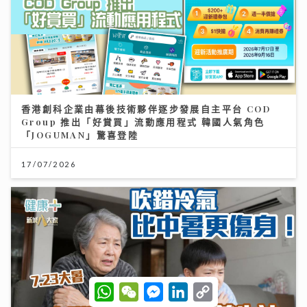
香港創科企業由幕後技術夥伴逐步發展自主平台 COD
Group 推出「好賞買」流動應用程式 韓國人氣角色
「JOGUMAN」驚喜登陸
17/07/2026
W
W
M
L
C
h
e
e
i
o