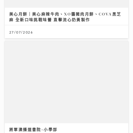
20/07/2026
美心月餅｜美心麻辣牛肉、XO醬豬肉月餅、COVA黑芝
麻 全新口味挑戰味蕾 直擊流心奶黃製作
27/07/2026
多年前我以 $16,000 人工 成功財務自由
07/07/2026
將軍澳播道書院-小學部