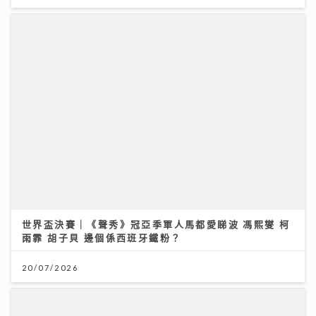
李求恩紀念中學
31/07/2026
世界盃決賽｜《聲秀》冠亞季軍人馬都愛睇波 馮熙燮 柯
雨霏 胡子貝 邊個係西班牙鐵粉？
20/07/2026