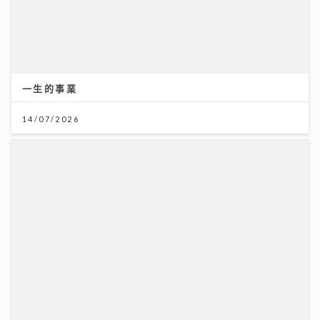
「鋒」繼續吹 | 美容廣告仲玩「P圖」？ 著名ＭＶ導
演：而家觀眾最想睇真實感
16/07/2026
一生的事業
14/07/2026
憑獨特歌聲完勝過百對手 華納新人Kacey大學畢業即出
道 師姐陳蕾大讚好有魔力