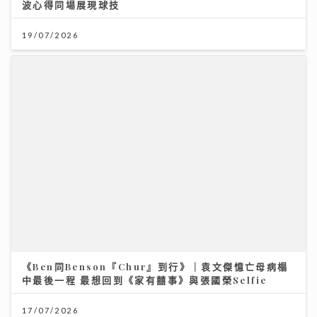
波心得同場展現球技
19/07/2026
馬會支持穗港青少年籃球精英交流 拓闊新一代視野 促進
體育發展
01/08/2026
《Ben同Benson『Chur』到行》｜袁文傑憶亡母病榻
中最後一程 最想回到《家有囍事》與張國榮Selfie
17/07/2026