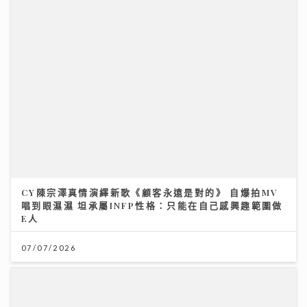
李嘉誠基金會 x 迪士尼 邀請逾2.4萬名外傭假日看《反
斗奇兵5》
CY陳宗澤真情演繹新歌《顧客永遠是對的》 自爆拍MV
04/08/2026
唱到眼濕濕 坦承屬INFP性格：只能在自己感興趣範圍做
E人
07/07/2026