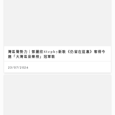
民生無小事｜急症室加價半年求診人次跌一成 多種傳染
病夾擊 醫院接收大量感染個案
26/07/2026
灣區聲勢力｜鄧麗欣Stephy新歌《仍留在這裏》奪得今
週「大灣區音樂榜」冠軍歌
23/07/2026