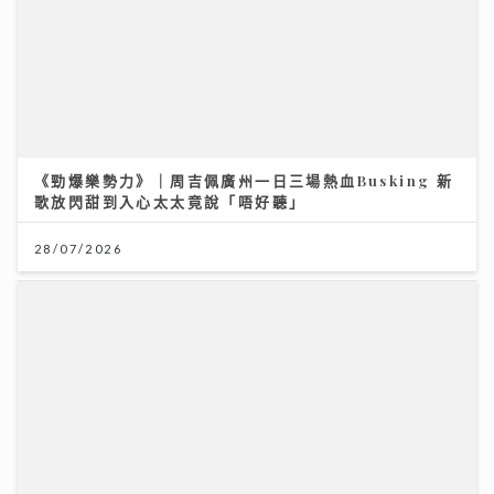
RF & DG：兩種絕配射頻療程如何緊緻肌膚？｜鑽石美
肌密碼
《勁爆樂勢力》｜周吉佩廣州一日三場熱血Busking 新
06/07/2026
歌放閃甜到入心太太竟說「唔好聽」
28/07/2026