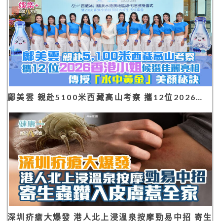
鄺美雲 親赴5100米西藏高山考察 攜12位2026…
深圳疥瘡大爆發 港人北上浸溫泉按摩勁易中招 寄生