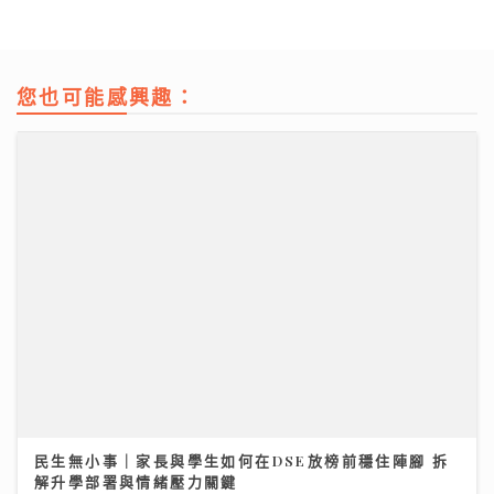
您也可能感興趣：
民生無小事｜家長與學生如何在DSE放榜前穩住陣腳 拆
男嬰陰囊「冇睪丸」？醫生：BB哭鬧、咳嗽肚凸凸要留
解升學部署與情緒壓力關鍵
意｜養和醫院小兒外科專科梁芷綸醫生