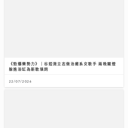
《原來生活好快樂》｜張馳豪大嘆拍劇未獻熒幕初吻 新
歌《樂活道》玩出新鮮感唱功大有進步
《勁爆樂勢力》｜谷婭溦立志做治癒系女歌手 兩晚關燈
04/08/2026
躲進浴缸為新歌填詞
22/07/2026