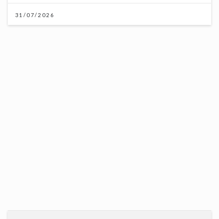
31/07/2026
《梨事會》｜世界盃球衣背後的熱血生意 港足超聯班主
王至尊揭收藏圈真相
09/07/2026
聖公會基榮小學
31/07/2026