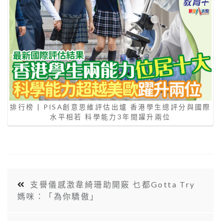
排行榜 | PISA創意思維評估出爐 香港學生總評分與國際
水平相若 科學能力3年間躍升兩位
支譽儀感激韋綺珊助開竅 乜都Gotta Try
媽咪：「為你驕傲」