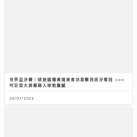
港股下半年布局關鍵：專家拆解「七翻身」真偽 聚焦北
水與AI新趨勢
12/07/2026
世界盃決賽｜球迷逼爆黃埔美食坊直擊西班牙奪冠 300
吋巨型大屏幕睇入球勁震撼
20/07/2026