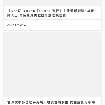
21/07/2026
《Ben同Benson『Chur』到行》｜徐榮新劇演8歲智
障人士 角色極具挑戰盼再創收視佳績
09/07/2026
《灣區聲勢力》｜谷婭溦剖白曾低谷內耗到懷疑人生 新
歌MV搵黃宗澤義氣助陣
16/07/2026
古淖文率多位歌手黃埔天地美食坊演出 女團成員分享睇