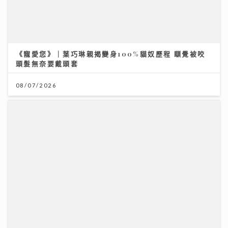
聚焦環球資產配置：專家剖析大灣區房地產潛力 AI推動
全球企業市值增長
《寵愛您》｜葉巧琳親揭變身100%貓奴歷程 瞓覺被咬
12/07/2026
頭髮無奈要戴頭套
08/07/2026
2026年上半年樓按市場回顧