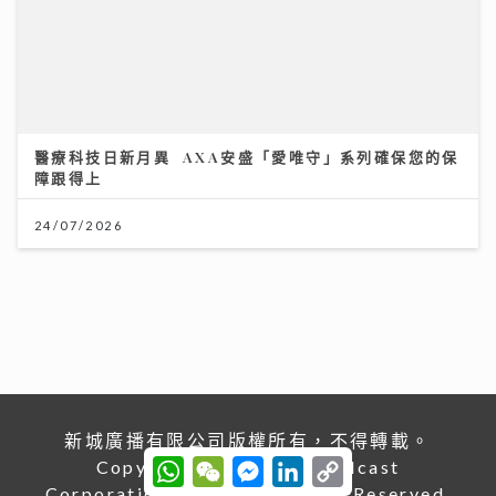
【#豐味旅程】｜九龍城深夜食堂 泰國直送胡椒豬骨湯燒
肉卷粉 尋找失傳豬油撈飯香
02/08/2026
醫療科技日新月異 AXA安盛「愛唯守」系列確保您的保
障跟得上
24/07/2026
新城廣播有限公司版權所有，不得轉載。
W
W
M
L
C
Copyright © Metro Broadcast
h
e
e
i
o
Corporation Limited. All right Reserved.