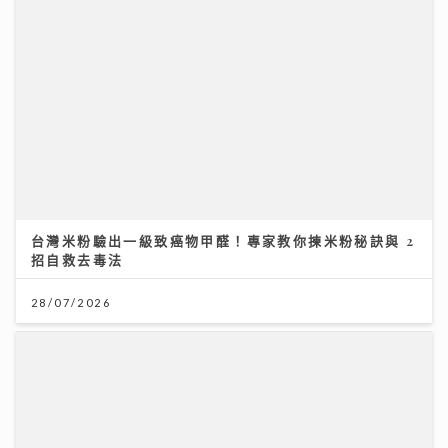
7.28世界肝炎日 每20港人1人患乙肝 四成未察覺 籲市民
做免費快測防肝癌
28/07/2026
台灣米粉驗出一級致癌物甲醛！專家教你揀米粉秘訣與 2
招自救去毒法
28/07/2026