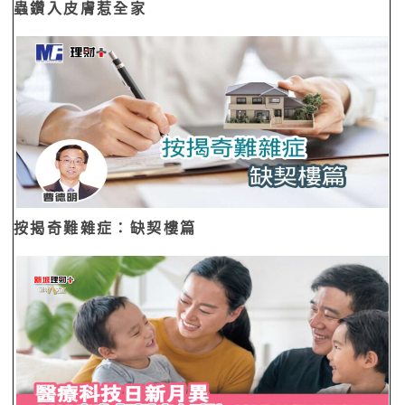
蟲鑽入皮膚惹全家
按揭奇難雜症：缺契樓篇