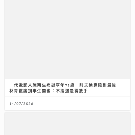
可連天下父母心｜江希文談母女關係 現任男友Herbert
靠「畫畫」冧掂13歲女兒 自爆曾因管教問題「炒大鑊」
一代電影人施南生病逝享年75歲 前夫徐克陪到最後
03/08/2026
林青霞痛別半生閨蜜：不捨還是得放手
14/07/2026