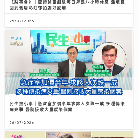
《梨事會》｜唐詩詠讚劇組每日畀足八小時休息 潘燦良
回到舊居彩虹邨拍劇好感觸
29/07/2026
民生無小事｜急症室加價半年求診人次跌一成 多種傳染
病夾擊 醫院接收大量感染個案
26/07/2026