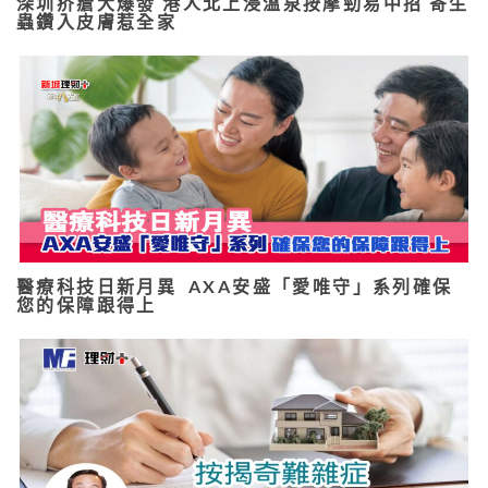
深圳疥瘡大爆發 港人北上浸溫泉按摩勁易中招 寄生
蟲鑽入皮膚惹全家
醫療科技日新月異 AXA安盛「愛唯守」系列確保
您的保障跟得上