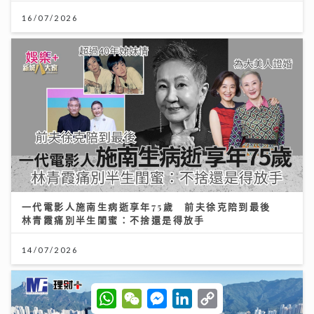
16/07/2026
一代電影人施南生病逝享年75歲 前夫徐克陪到最後
林青霞痛別半生閨蜜：不捨還是得放手
14/07/2026
W
W
M
L
C
h
e
e
i
o