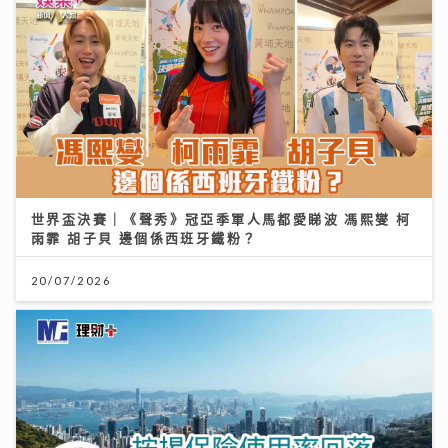
世界盃決賽｜《聲秀》冠亞季軍人馬都愛睇波 馮熙燮 柯
雨霏 胡子貝 邊個係西班牙鐵粉？
20/07/2026