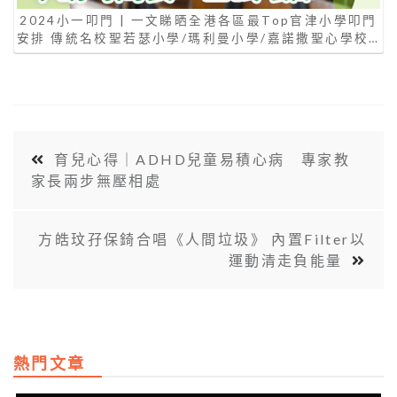
2024小一叩門 | 一文睇晒全港各區最Top官津小學叩門
安排 傳統名校聖若瑟小學/瑪利曼小學/嘉諾撒聖心學校…
育兒心得｜ADHD兒童易積心病 專家教
家長兩步無壓相處
方皓玟孖保錡合唱《人間垃圾》 內置Filter以
運動清走負能量
熱門文章