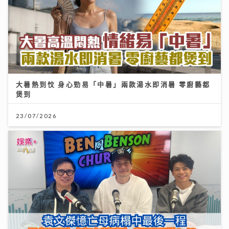
大暑熱到忟 身心勁易「中暑」兩款湯水即消暑 零廚藝都
煲到
23/07/2026