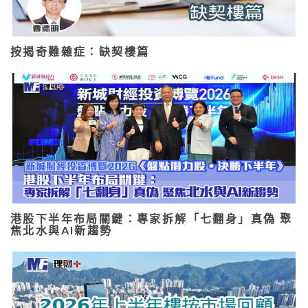
按揭奇難雜症：缺契樓篇
港股下半年布局關鍵：專家拆解「七翻身」真偽 聚
焦北水與AI新趨勢