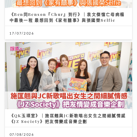
《Ben同Benson『Chur』到行》｜袁文傑憶亡母病榻
中最後一程 最想回到《家有囍事》與張國榮Selfie
17/07/2026
《QK玉瑛室》｜施匡翹與JC新歌唱出女生之間細膩情感
《JZ Society》把友情變成音樂企劃
07/08/2026