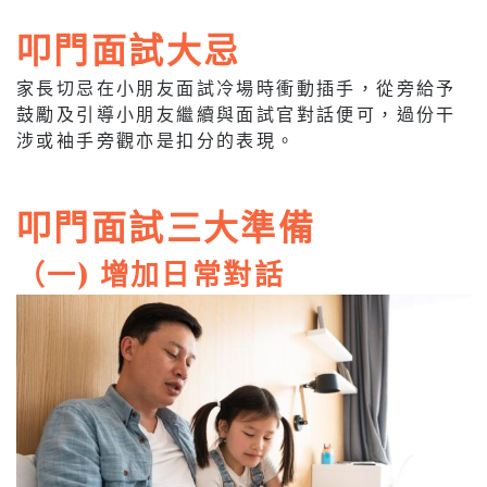
叩門面試大忌
家長切忌在小朋友面試冷場時衝動插手，從旁給予
鼓勵及引導小朋友繼續與面試官對話便可，過份干
涉或袖手旁觀亦是扣分的表現。
叩門面試三大準備
（一) 增加日常對話