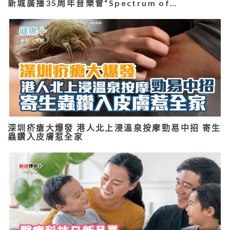
新城廣播35周年音樂會“Spectrum of…
深圳疥瘡大爆發 港人北上浸溫泉按摩勁易中招 寄生
蟲鑽入皮膚惹全家