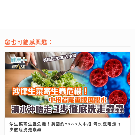
您也可能感興趣：
沙生菜寄生蟲危機！美國約7000人中招 清水洗唔走 3
步徹底洗走蟲蟲