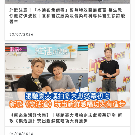
外遊注意！「本迪布焦病毒」暫無特效藥無疫苗 醫生教
你嚴防伊波拉｜養和醫院感染及傳染病科專科醫生徐詩駿
醫生
30/07/2026
《原來生活好快樂》｜張馳豪大嘆拍劇未獻熒幕初吻 新
歌《樂活道》玩出新鮮感唱功大有進步
04/08/2026