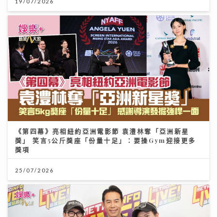
19/07/2026
《第四幕》亮相紐約亞洲電影節 袁澧林奪「亞洲新星
獎」 笑言5公斤獎座「份量十足」：要操Gym迎接更多
獎項
25/07/2026