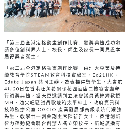
「第三屆全港定格動畫創作比賽」頒獎典禮成功邀
請多位創科界人士、校長、師生及家長一同見證本
屆得獎者誕生。
「第三屆全港定格動畫創作比賽」由理大專業及持
續教育學院STEAM教育科技實驗室、Ed21HK、
Edute_Japan 共同主辦。為表揚得獎學生，大會於
4月20日在香港旺角希爾頓花園酒店二樓宴會廳舉
行頒獎典禮，當天更邀請到立法會議員黃錦輝教授
MH、油尖旺區議員歐楚筠太平紳士、政府資訊科
技總監辦公室 OGCIO 產業發展部高級系統何耀強
先生、教學廿一創會副主席陳新雅女士、香港創新
智力運動協會聯合創辦人馮立榮校長、新城廣播有