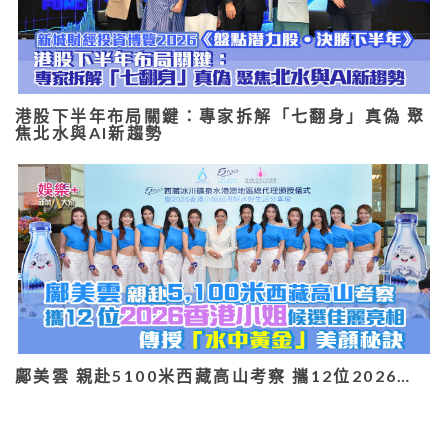
港股下半年布局關鍵：專家拆解「七翻身」真偽 聚
焦北水與AI新趨勢
鄺美雲 親赴5100米西藏高山考察 攜12位2026…