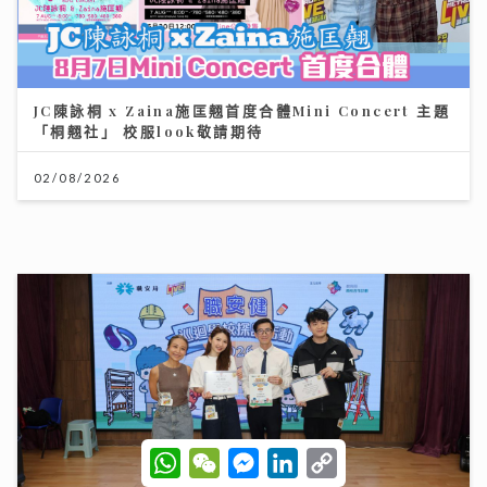
JC陳詠桐 x Zaina施匡翹首度合體Mini Concert 主題
「桐翹社」 校服look敬請期待
02/08/2026
W
W
M
L
C
聖公會基榮小學
h
e
e
i
o