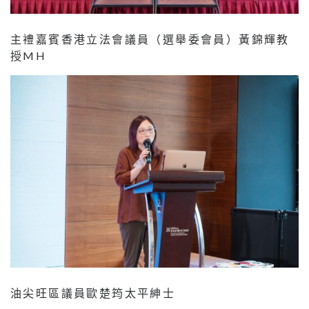
主禮嘉賓香港立法會議員（選舉委會員）黃錦輝教
授MH
油尖旺區議員歐楚筠太平紳士