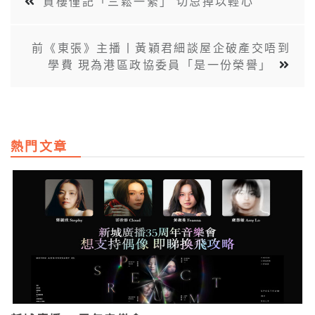
買樓僅記「三鬆一緊」 切忌掉以輕心
前《東張》主播丨黃穎君細談屋企破產交唔到
學費 現為港區政協委員「是一份榮譽」
熱門文章