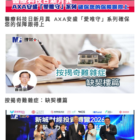
醫療科技日新月異 AXA安盛「愛唯守」系列確保
您的保障跟得上
按揭奇難雜症：缺契樓篇