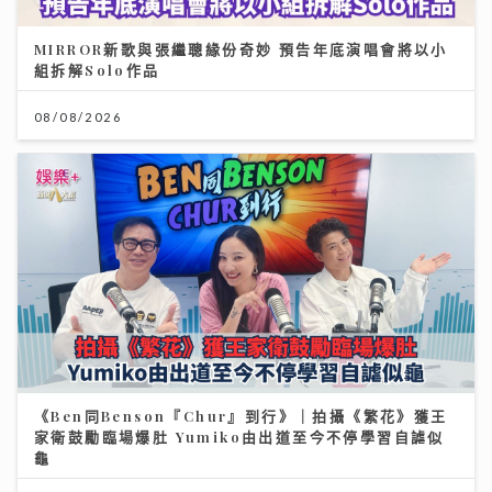
MIRROR新歌與張繼聰緣份奇妙 預告年底演唱會將以小
組拆解Solo作品
08/08/2026
《Ben同Benson『Chur』到行》｜拍攝《繁花》獲王
家衛鼓勵臨場爆肚 Yumiko由出道至今不停學習自謔似
龜