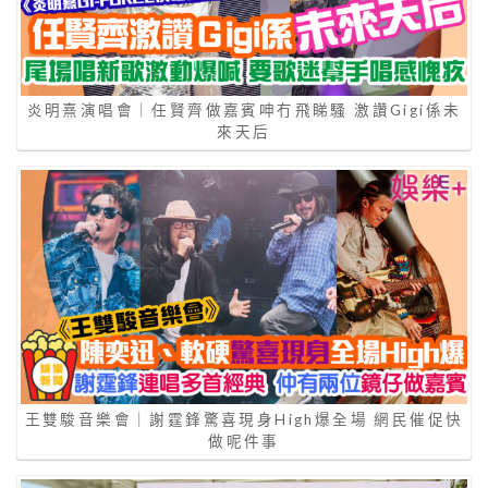
炎明熹演唱會｜任賢齊做嘉賓呻冇飛睇騷 激讚Gigi係未
來天后
王雙駿音樂會｜謝霆鋒驚喜現身High爆全場 網民催促快
做呢件事