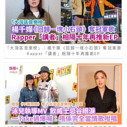
「大灣區音樂榜」｜楊千嬅《回歸一塊小石頭》奪冠軍歌
Rapper「講者」相隔十年再推新EP