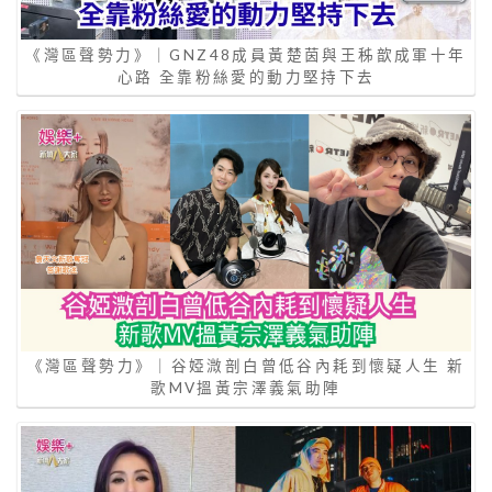
《灣區聲勢力》｜GNZ48成員黃楚茵與王秭歆成軍十年
心路 全靠粉絲愛的動力堅持下去
《灣區聲勢力》｜谷婭溦剖白曾低谷內耗到懷疑人生 新
歌MV搵黃宗澤義氣助陣