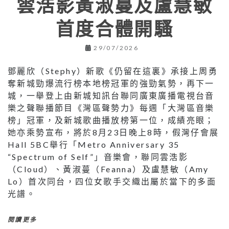
雲浩影黃淑蔓及盧慧敏
首度合體開騷
29/07/2026
鄧麗欣（Stephy）新歌《仍留在這裏》承接上周勇
奪新城勁爆流行榜本地榜冠軍的強勁氣勢，再下一
城，一舉登上由新城知訊台聯同廣東廣播電視台音
樂之聲聯播節目《灣區聲勢力》每週「大灣區音樂
榜」冠軍，及新城歌曲播放榜第一位，成績亮眼；
她亦乘勢宣布，將於8月23日晚上8時，假灣仔會展
Hall 5BC舉行「Metro Anniversary 35
“Spectrum of Self”」音樂會，聯同雲浩影
（Cloud）、黃淑蔓（Feanna）及盧慧敏（Amy
Lo）首次同台，四位女歌手交織出屬於當下的多面
光譜。
閱讀更多