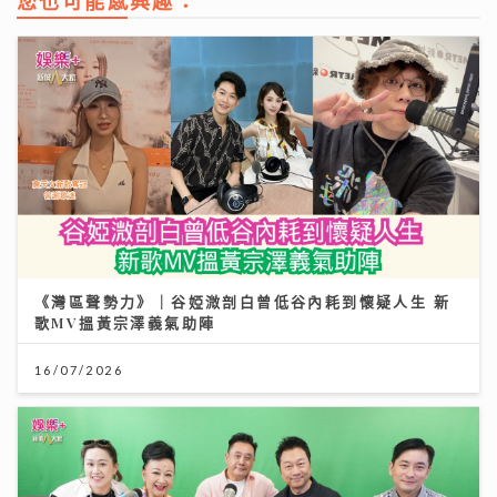
您也可能感興趣：
《灣區聲勢力》｜谷婭溦剖白曾低谷內耗到懷疑人生 新
歌MV搵黃宗澤義氣助陣
16/07/2026