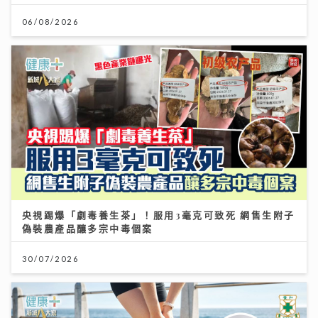
06/08/2026
央視踢爆「劇毒養生茶」！服用3毫克可致死 網售生附子
偽裝農產品釀多宗中毒個案
30/07/2026