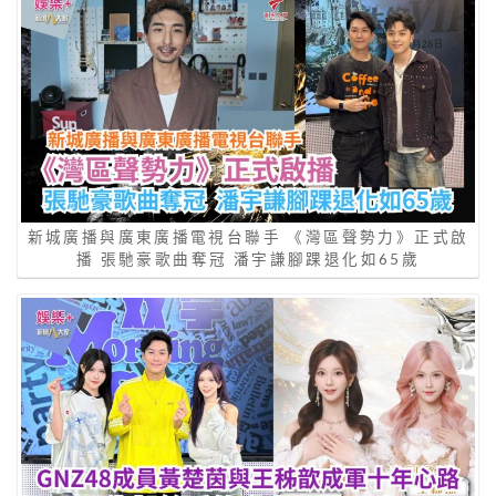
新城廣播與廣東廣播電視台聯手 《灣區聲勢力》正式啟
播 張馳豪歌曲奪冠 潘宇謙腳踝退化如65歲