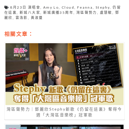
8月23日 演唱會
,
Amy Lo
,
Cloud
,
Feanna
,
Stephy
,
仍留
在這裏
,
新城八大家
,
新城廣播35周年
,
灣區聲勢力
,
盧慧敏
,
鄧
麗欣
,
雲浩影
,
黃淑蔓
相關文章：
灣區聲勢力｜鄧麗欣Stephy新歌《仍留在這裏》奪得今
週「大灣區音樂榜」冠軍歌