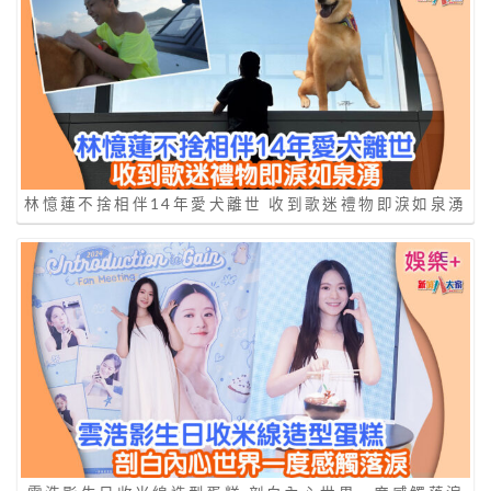
林憶蓮不捨相伴14年愛犬離世 收到歌迷禮物即淚如泉湧