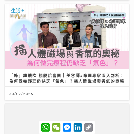
「鋒」繼續吹 靚靚陪審團 | 美容師x命理專家深入剖析：
為何做完護理仍缺乏「氣色」？揭人體磁場與香氣的奧秘
30/07/2026
W
W
M
L
C
h
e
e
i
o