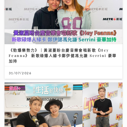
《勁爆樂勢力》｜黃淑蔓盼台慶音樂會唱新歌《Hey
Feanna》 新歌碌爆人緣卡鄭伊健馮允謙 Serrini 豪華
加持
31/07/2026