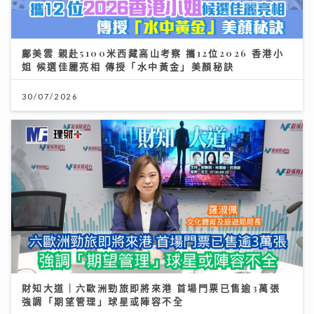
鄺美雲 親赴5100米西藏高山考察 攜12位2026 香港小
姐 候選佳麗亮相 傳授「水中黃金」美顏秘訣
30/07/2026
財知大道｜六歐洲勁旅即將來港 首場門票已售逾3萬張
強調「期望管理」球星或陣容不全