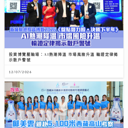
投資博覽壓軸場：AI熱潮降溫 市場風險升溫 輪證定律揭
示散戶警號
12/07/2026