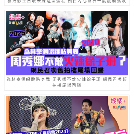
雲浩影生日收米線造型蛋糕 剖白內心世界一度感觸落淚
為林峯個唱跳貼身舞 周秀娜不敵火辣徐子珊 網民召喚舊
拍檔尾場回歸