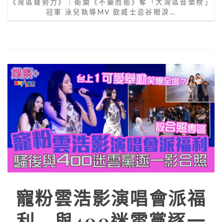
《灣區聲勢力》｜衛蘭《不藥而癒》奪「大灣區音樂榜」
冠軍 泳兒執導MV 飲威士忌谷眼淚…
寵粉雲浩影演唱會派福
利 與400迷雲黨逐一