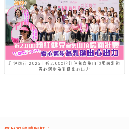
乳健同行 2025｜近2,000粉紅健兒齊集山頂場面壯觀
齊心邁步為乳健出心出力