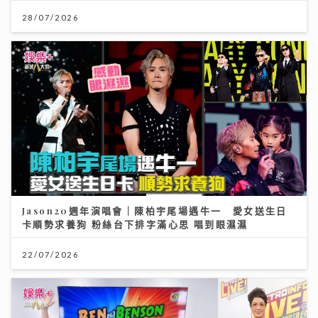
28/07/2026
Jason20週年演唱會｜陳柏宇尾場遇牛一 愛女送生日
卡順勢求養狗 粉絲台下排字滿心思 唱到眼濕濕
22/07/2026