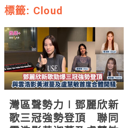
標籤:
Cloud
灣區聲勢力∣鄧麗欣新
歌三冠強勢登頂 聯同