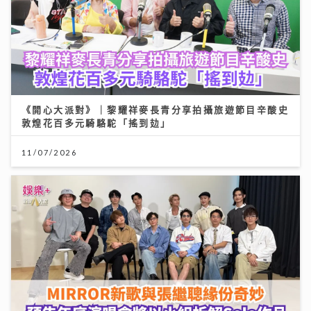
《開心大派對》｜黎耀祥麥長青分享拍攝旅遊節目辛酸史
敦煌花百多元騎駱駝「搖到攰」
11/07/2026