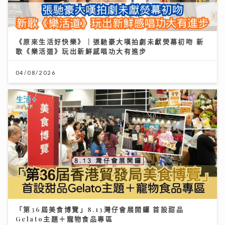
《原來生活好快樂》｜張馳豪大嘆拍劇未獻熒幕初吻 新
歌《樂活道》玩出新鮮感唱功大有進步
04/08/2026
「第36屆美食博覽」8.13灣仔會展開鑼 首設甜品
Gelato主題＋寵物食品專區