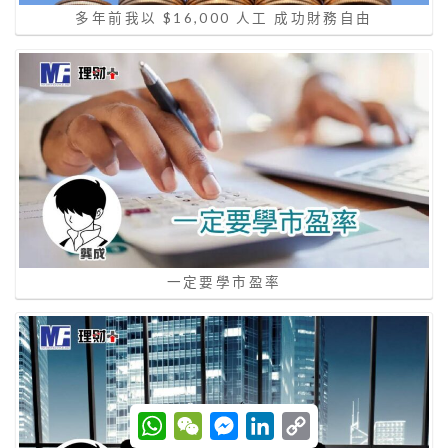
多年前我以 $16,000 人工 成功財務自由
一定要學市盈率
W
W
M
L
C
h
e
e
i
o