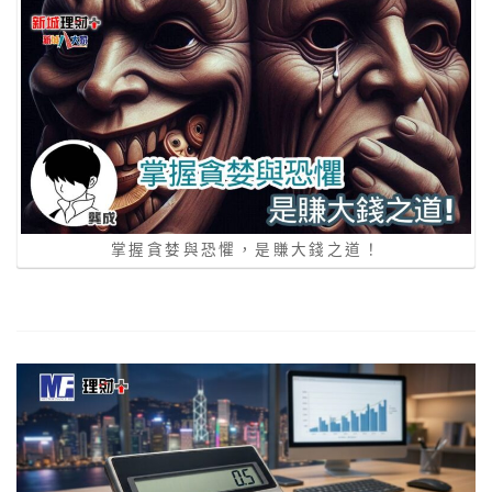
掌握貪婪與恐懼，是賺大錢之道！