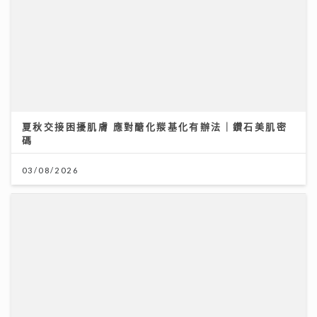
03/08/2026
HYROX熱潮！急進或訓練不足易肌腱拉傷、撕裂 痠痛超
過一星期別忽視｜養和醫院骨科專科醫生黃惠國醫生
06/08/2026