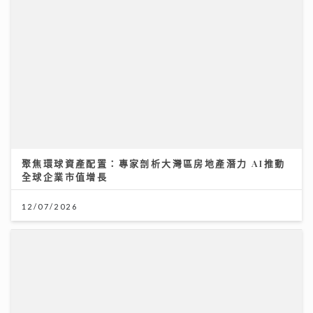
全球企業市值增長
12/07/2026
夏秋交接困擾肌膚 應對醣化羰基化有辦法｜鑽石美肌密
碼