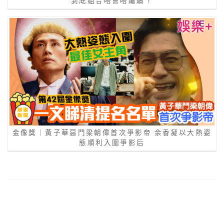
到底組合唔會唔繼續？
金像獎｜黃子華惡鬥梁朝偉首次爭影帝 余香凝以大熱姿
態順利入圍爭影后