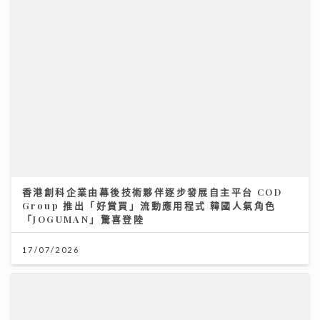
香港創科企業由幕後技術夥伴逐步發展自主平台 COD
Group 推出「好賞買」流動應用程式 韓國人氣角色
「JOGUMAN」驚喜登陸
17/07/2026
聚焦環球資產配置：專家剖析大灣區房地產潛力 AI推動