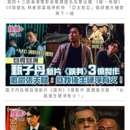
第四十三屆香港電影金像獎提名名單出爐 《破。地獄》
18項提名 林峯郭富城爭影帝 「亞太影后」衛詩雅大機會
再下一城
甄子丹自導自演新片《誤判》3億製作 激讚張天賦：「似
我後生硬淨有火！」