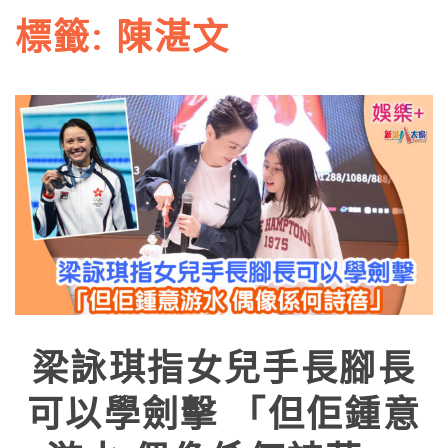
標籤:
陳湛文
梁詠琪指女兒手長腳長
可以學劍擊 「但佢鍾意