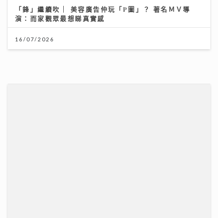
「鋒」繼續吹 | 美容廣告仲玩「P圖」？ 著名ＭＶ導
演：而家觀眾最想睇真實感
16/07/2026
柴灣角天主教小學
31/07/2026