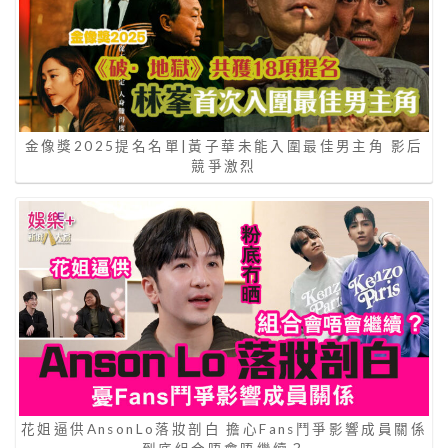
金像獎2025提名名單|黃子華未能入圍最佳男主角 影后
競爭激烈
花姐逼供AnsonLo落妝剖白 擔心Fans鬥爭影響成員關係