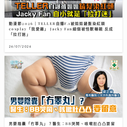
動漫節2026｜TELLER自爆F.1被姐姐鏟髮染紅頭
cosplay「我愛羅」 Jacky Fan細個被怪獸嚇親 反成
「拉打迷」
26/07/2026
男嬰陰囊「冇睪丸」？醫生：BB哭鬧、咳嗽肚凸凸要留