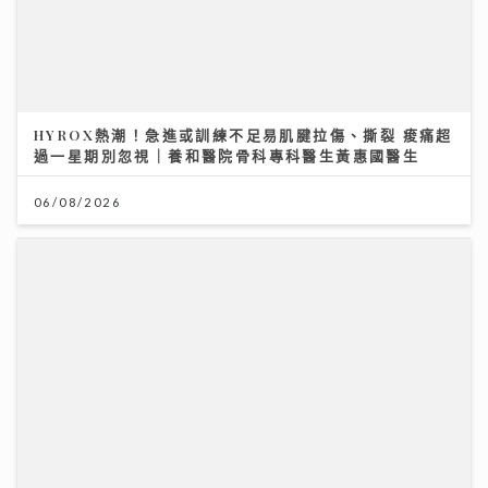
李嘉誠基金會 x 迪士尼 邀請逾2.4萬名外傭假日看《反
斗奇兵5》
04/08/2026