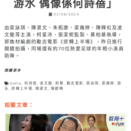
游水 偶像係何詩蓓」
02/08/2024
由梁詠琪、陳湛文、朱栢康、梁雍婷、陳輝虹及凌
文龍等主演，柯星沛、張潔妮監製、黃柏基執導，
郭逸材編劇的勵志電影《逆轉上半場》，昨日進行
開鏡拍攝，同場還有約70位熱愛足球的年輕小演員
助陣。
閱讀更多
Sofia
,
何詩蓓
,
凌文龍
,
劍擊
,
勵志電影
,
梁詠琪
,
梁雍婷
,
游
泳
,
逆轉上半場
,
陳湛文
,
陳獻略
相關文章：