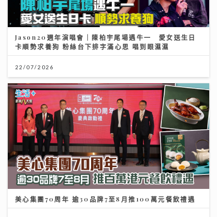
Jason20週年演唱會｜陳柏宇尾場遇牛一 愛女送生日
卡順勢求養狗 粉絲台下排字滿心思 唱到眼濕濕
22/07/2026
美心集團70周年 逾30品牌7至8月推100萬元餐飲禮遇