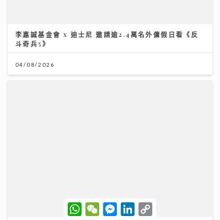
灣區聲勢力｜鄧麗欣Stephy新歌《仍留在這裏》奪得今
週「大灣區音樂榜」冠軍歌
23/07/2026
W
W
M
L
C
h
e
e
i
o