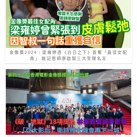
金像獎2024︱梁雍婷憑《白日之下》首奪「最佳女配
角」 銘記恩師廖啟智三大至理名言