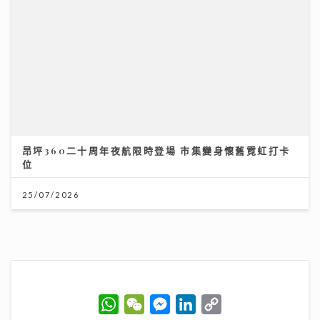
昂坪360二十周年夜航限時登場 市集變身懷舊霓虹打卡
位
25/07/2026
世界盃決賽｜球迷逼爆黃埔美食坊直擊西班牙奪冠 300
吋巨型大屏幕睇入球勁震撼
W
W
M
L
C
20/07/2026
h
e
e
i
o