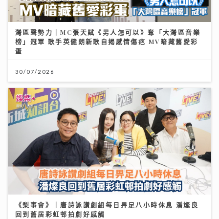
灣區聲勢力｜MC張天賦《男人怎可以》奪「大灣區音樂
榜」冠軍 歌手英健朗新歌自揭感情傷疤 MV暗藏舊愛彩
蛋
30/07/2026
《梨事會》｜唐詩詠讚劇組每日畀足八小時休息 潘燦良
回到舊居彩虹邨拍劇好感觸