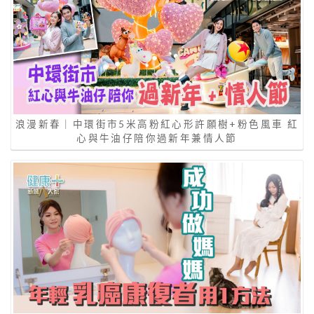
浪漫新春｜中環街市5米高粉紅心形許願樹+粉色風車 紅
心與牛油仔陪你過新年兼情人節