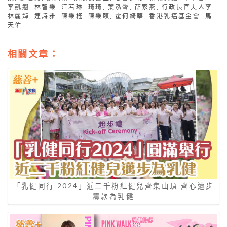
李凱翹
,
林智樂
,
江若琳
,
琦琦
,
葉泓聲
,
薛家燕
,
行政長官夫人李
林麗嬋
,
連詩雅
,
陳樂榣
,
陳樂頤
,
霍何綺華
,
香港乳癌基金會
,
馬
天佑
相關文章：
「乳健同行 2024」近二千粉紅健兒齊集山頂 齊心邁步
籌款為乳健