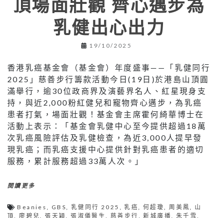
頂場面壯觀 齊心邁步為
乳健出心出力
19/10/2025
香港乳癌基金會（基金會）年度盛事——「乳健同行
2025」慈善步行籌款活動今日(19日)於港島山頂圓
滿舉行，逾30位政商界及演藝界名人、紅星現身支
持，與近2,000粉紅健兒和寵物齊心邁步，為乳癌
患者打氣，場面壯觀！基金會主席霍何綺華博士在
活動上表示：「基金會乳健中心至今提供超過18萬
次乳癌風險評估及乳健檢查，為近3,000人提早發
現乳癌；而乳癌支援中心提供針對乳癌患者的適切
服務，累計服務超過33萬人次。」
閱讀更多
Beanies
,
GBS
,
乳健同行 2025
,
乳癌
,
何超瓊
,
周美鳳
,
山
頂
,
廖碧兒
,
張天穎
,
張淑儀醫生
,
慈善步行
,
新城廣播
,
朱千雪
,