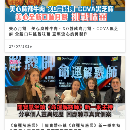
美心月餅｜美心麻辣牛肉、XO醬豬肉月餅、COVA黑芝
麻 全新口味挑戰味蕾 直擊流心奶黃製作
27/07/2026
《命運解惑師》｜關寶慧坐鎮《命運解惑師》新一季主持