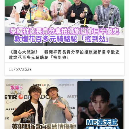
《開心大派對》｜黎耀祥麥長青分享拍攝旅遊節目辛酸史
敦煌花百多元騎駱駝「搖到攰」
11/07/2026