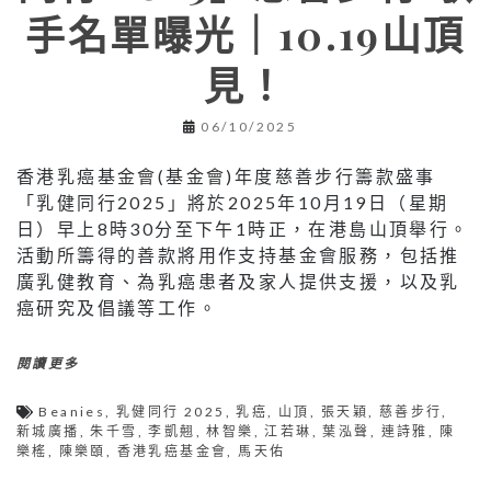
手名單曝光｜10.19山頂
見！
06/10/2025
香港乳癌基金會(基金會)年度慈善步行籌款盛事
「乳健同行2025」將於2025年10月19日（星期
日）早上8時30分至下午1時正，在港島山頂舉行。
活動所籌得的善款將用作支持基金會服務，包括推
廣乳健教育、為乳癌患者及家人提供支援，以及乳
癌研究及倡議等工作。
閱讀更多
Beanies
,
乳健同行 2025
,
乳癌
,
山頂
,
張天穎
,
慈善步行
,
新城廣播
,
朱千雪
,
李凱翹
,
林智樂
,
江若琳
,
葉泓聲
,
連詩雅
,
陳
樂榣
,
陳樂頤
,
香港乳癌基金會
,
馬天佑