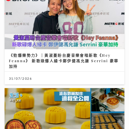
《勁爆樂勢力》｜黃淑蔓盼台慶音樂會唱新歌《Hey
Feanna》 新歌碌爆人緣卡鄭伊健馮允謙 Serrini 豪華
加持
31/07/2026