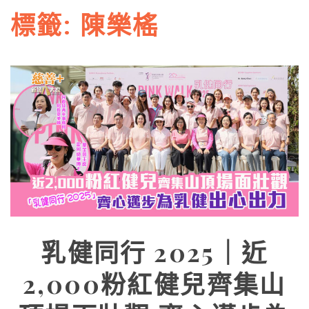
標籤:
陳樂榣
乳健同行 2025｜近
2,000粉紅健兒齊集山