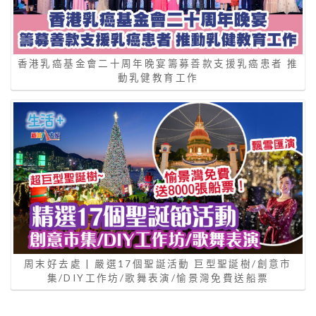
香港乳癌基金會二十周年晚宴籌募善款支援乳癌患者 推
動乳健教育工作
周末好去處 | 嚴選17個聖誕活動 巨型聖誕樹/創意市
集/DIY工作坊/歌舞表演/愉景灣免費送船票