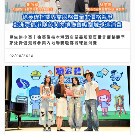
民生無小事｜徐英偉指本港酒店業靠服務質量非價格競爭
鄭泳舜倡港隊參與內地聯賽吸鄰城球迷消費
02/08/2026