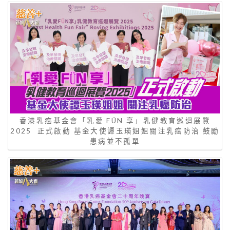
香港乳癌基金會「乳愛 FÜN 享」乳健教育巡迴展覽
2025 正式啟動 基金大使譚玉瑛姐姐關注乳癌防治 鼓勵
患病並不孤單