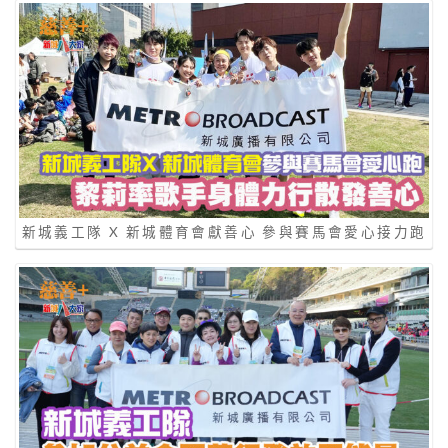
新城義工隊 X 新城體育會獻善心 參與賽馬會愛心接力跑