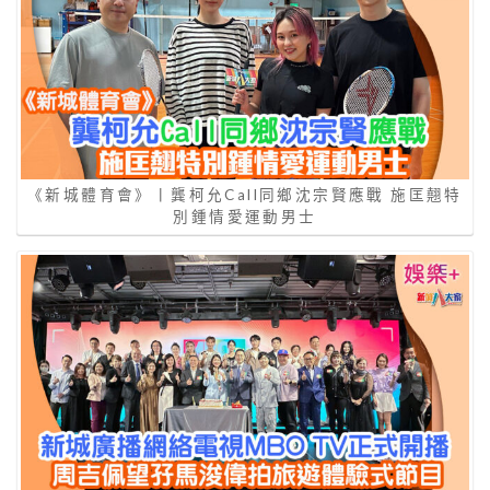
《新城體育會》丨龔柯允Call同鄉沈宗賢應戰 施匡翹特
別鍾情愛運動男士