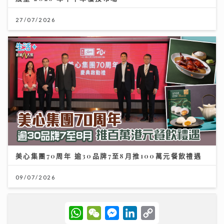
27/07/2026
美心集團70周年 逾30品牌7至8月推100萬元餐飲禮遇
09/07/2026
W
W
M
L
C
h
e
e
i
o