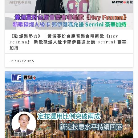
《勁爆樂勢力》｜黃淑蔓盼台慶音樂會唱新歌《Hey
Feanna》 新歌碌爆人緣卡鄭伊健馮允謙 Serrini 豪華
加持
31/07/2026