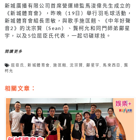
新城廣播有限公司首席營運總監馬浚偉先生成立的
《新城體育會》，昨晚（19日）舉行羽毛球活動，
新城體育會組長思敏，與歌手施匡翹、《中年好聲
音2》的沈宗賢（Sean）、龔柯允和同門師弟鄺星
宇，以及5位屈臣氏代表，一起切磋球技。
閱讀更多
屈臣氏
,
新城體育會
,
施匡翹
,
沈宗賢
,
鄺星宇
,
馬來西亞
,
龔
柯允
相關文章：