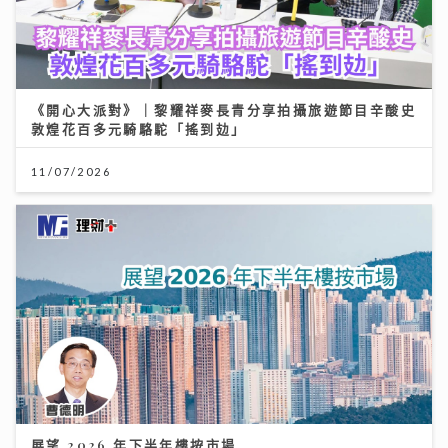
《開心大派對》｜黎耀祥麥長青分享拍攝旅遊節目辛酸史
敦煌花百多元騎駱駝「搖到攰」
11/07/2026
展望 2026 年下半年樓按市場