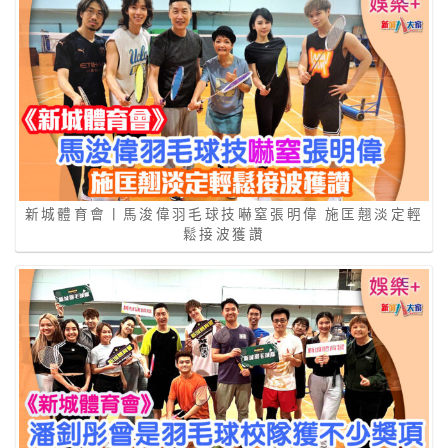
新城體育會丨馬浚偉羽毛球技嚇窒張明偉 施匡翹淡定輕
鬆接波獲讚