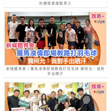
別鍾情愛運動男士
新城體育會丨獲馬浚偉即場教路打羽毛球 龔柯允：我對
手出晒汗