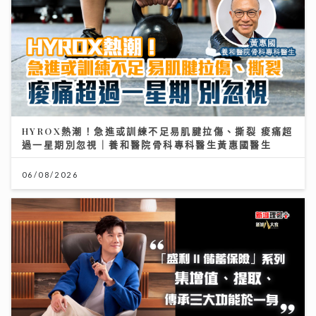
HYROX熱潮！急進或訓練不足易肌腱拉傷、撕裂 痠痛超
過一星期別忽視｜養和醫院骨科專科醫生黃惠國醫生
06/08/2026