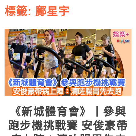
標籤:
鄺星宇
《新城體育會》丨參與
跑步機挑戰賽 安俊豪帶