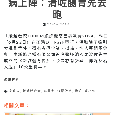
病上陣：清咗腸胃先去
跑
23/06/2024
「飛越啟德100KM跑步機慈善挑戰賽2024」昨日
（6月22日）在荃灣D．Park舉行，活動除了吸引
大批跑手外，還有多個企業、機構、名人等組隊參
與。由新城廣播有限公司首席營運總監馬浚偉先生
成立的《新城體育會》，今次亦有參與「傳媒及名
人組」10公里賽事。
閱讀更多
安俊豪
,
新城體育會
,
鄺星宇
,
飛躍啟德
,
黎莉
,
龔柯允
相關文章：