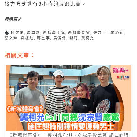
接力方式進行3小時的長跑比賽。
閱讀更多
何家銘
,
周卓盈
,
新城義工隊
,
新城體育會
,
毅力十二愛心跑
,
葉文輝
,
鄧禮迪
,
鄺星宇
,
馬浚偉
,
黎莉
,
龔柯允
相關文章：
《新城體育會》丨龔柯允Call同鄉沈宗賢應戰 施匡翹特