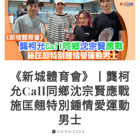
《新城體育會》丨龔柯
允Call同鄉沈宗賢應戰
施匡翹特別鍾情愛運動
男士
20/06/2024