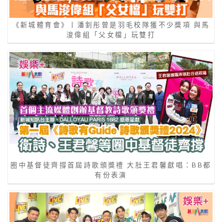
《新城體育會》丨潘釗彤曾是羽毛校隊獲不少獎項 與馬
浚偉組「父女檔」玩雙打
圈中基督徒齊撐首屆詩歌頒獎禮 大肚王君馨獻唱：BB都
有份表演