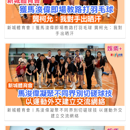
新城體育會丨獲馬浚偉即場教路打羽毛球 龔柯允：我對
手出晒汗
新城體育會丨馬浚偉凝聚不同界別切磋球技 以運動外交
建立交流網絡