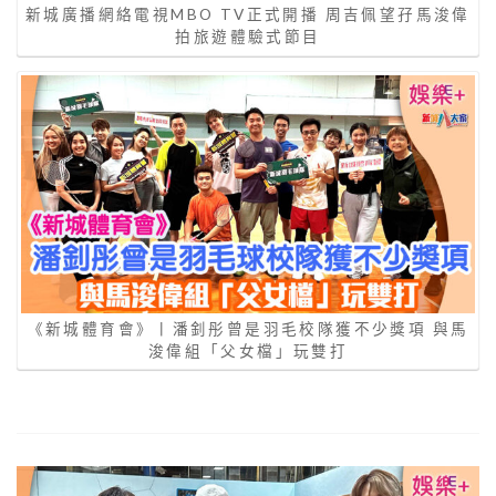
新城廣播網絡電視MBO TV正式開播 周吉佩望孖馬浚偉
拍旅遊體驗式節目
《新城體育會》丨潘釗彤曾是羽毛校隊獲不少獎項 與馬
浚偉組「父女檔」玩雙打