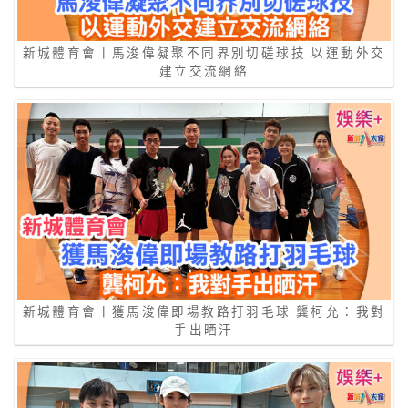
新城體育會丨馬浚偉凝聚不同界別切磋球技 以運動外交
建立交流網絡
新城體育會丨獲馬浚偉即場教路打羽毛球 龔柯允：我對
手出晒汗