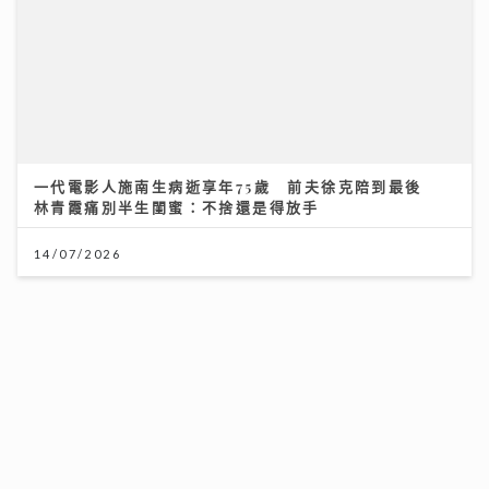
一代電影人施南生病逝享年75歲 前夫徐克陪到最後
林青霞痛別半生閨蜜：不捨還是得放手
14/07/2026