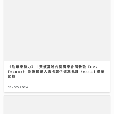
《勁爆樂勢力》｜黃淑蔓盼台慶音樂會唱新歌《Hey
Feanna》 新歌碌爆人緣卡鄭伊健馮允謙 Serrini 豪華
加持
31/07/2026