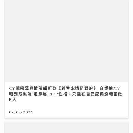
CY陳宗澤真情演繹新歌《顧客永遠是對的》 自爆拍MV
唱到眼濕濕 坦承屬INFP性格：只能在自己感興趣範圍做
E人
07/07/2026