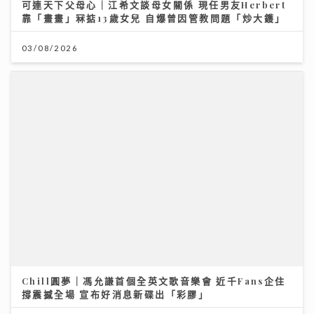
可連天下父母心｜江希文談母女關係 現任男友Herbert
靠「畫畫」冧掂13歲女兒 自爆曾因管教問題「炒大鑊」
03/08/2026
Chill圓夢｜馮允謙首個全英文歌音樂會 近千Fans企住
撐震撼全場 宣布好消息新碟出「彩膠」