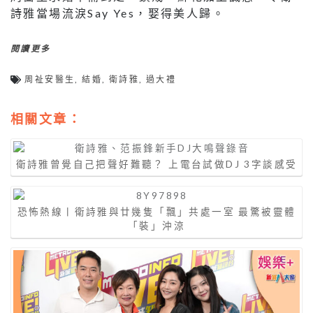
詩雅當場流淚Say Yes，娶得美人歸。
閱讀更多
周祉安醫生
,
結婚
,
衛詩雅
,
過大禮
相關文章：
衛詩雅曾覺自己把聲好難聽？ 上電台試做DJ 3字談感受
恐怖熱線丨衛詩雅與廿幾隻「飄」共處一室 最驚被靈體
「裝」沖涼