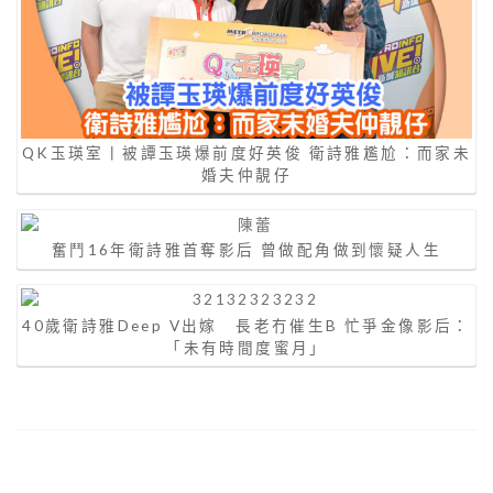
QK玉瑛室丨被譚玉瑛爆前度好英俊 衛詩雅尷尬：而家未
婚夫仲靚仔
奮鬥16年衛詩雅首奪影后 曾做配角做到懷疑人生
40歲衛詩雅Deep V出嫁 長老冇催生B 忙爭金像影后：
「未有時間度蜜月」