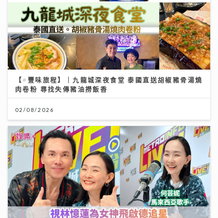
【#豐味旅程】｜九龍城深夜食堂 泰國直送胡椒豬骨湯燒
肉卷粉 尋找失傳豬油撈飯香
02/08/2026