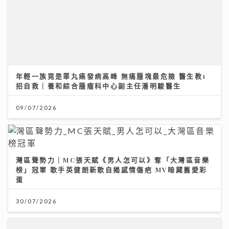
年輕一族竟是睪丸癌發病高峰 無痛腫塊最危險 醫生教1
招自救｜養和綜合腫瘤科中心副主任潘明駿醫生
09/07/2026
灣區聲勢力｜MC張天賦《男人怎可以》奪「大灣區音樂
榜」冠軍 歌手英健朗新歌自揭感情傷疤 MV暗藏舊愛彩
蛋
30/07/2026