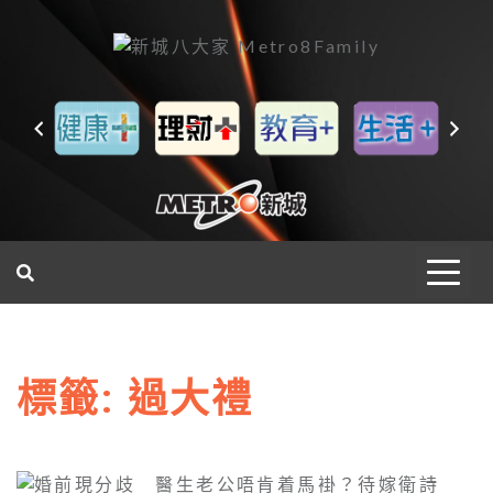
一網睇盡 八家大成
標籤:
過大禮