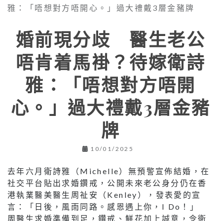
婚前現分歧 醫生老公
唔肯着馬褂？待嫁衛詩
雅：「唔想對方唔開
心。」過大禮戴3層金豬
牌
10/01/2025
去年六月衛詩雅（Michelle）無預警宣佈結婚，在
社交平台貼出求婚鑽戒，公開未來老公身分仍在香
港執業醫美醫生周祉安（Kenley），發表愛的宣
言：「日後，風雨同路。感恩遇上你，I Do！」
周醫生求婚準備到足，鑽戒、鮮花加上誠意，令衛