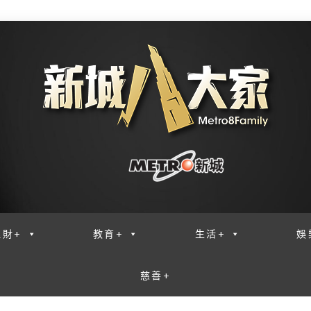
理財+
教育+
生活+
娛
慈善+