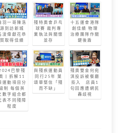
輪羽一哥陳浩
殘特奧會乒乓
十五運會港隊
源到訪新城
球賽 裁判專
創佳績 物理
馬浚偉獻花恭
業執法與關懷
治療團隊作關
賀取得佳績
並存
鍵後盾
2024巴黎殘
與殘疾運動員
殘奧雙金何宛
奧 | 拆解11
同行25年 葉
淇投訴被餐廳
項運動項目分
頌華堅信「殘
拒入 店員1
級制 每個英
而不缺」
句回應遭網民
文數字組合都
轟歧視
代表不同殘障
程度