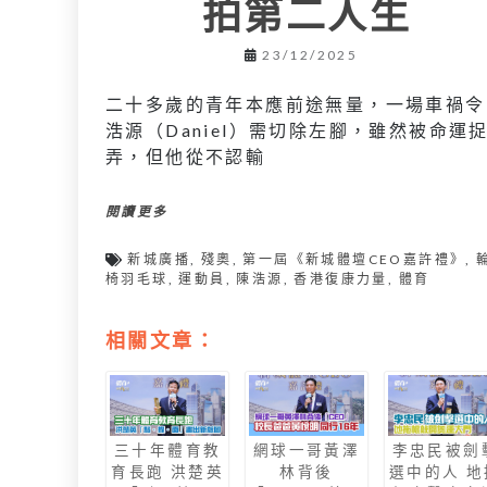
拍第二人生
23/12/2025
二十多歲的青年本應前途無量，一場車禍令
浩源（Daniel）需切除左腳，雖然被命運
弄，但他從不認輸
閱讀更多
新城廣播
,
殘奧
,
第一屆《新城體壇CEO嘉許禮》
,
椅羽毛球
,
運動員
,
陳浩源
,
香港復康力量
,
體育
相關文章：
三十年體育教
網球一哥黃澤
李忠民被劍
育長跑 洪楚英
林背後
選中的人 地