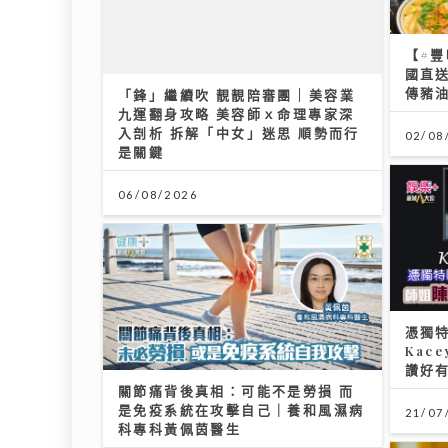
【#
「鋒」繼續吹 靚靚陪審團 | 美容業
國直
九運翻身攻略 美容師ｘ命理專家深
傳豬
入剖析 拆解「中女」迷思 順勢而行
是關鍵
02/08
06/08/2026
憑獨
Kac
讚好
關節痛背後真相：可能不是勞損 而
是免疫系統在攻擊自己｜養和風濕病
21/07
科專科黃佩茵醫生