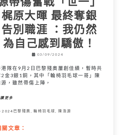
源帶傷奮戰「世一」
梶原大暉 最終奪銀
告別職涯 ：我仍然
為自己感到驕傲！
03/09/2024
香港隊在9月2日巴黎殘奧屢創佳績，暫時共
奪2金3銀1銅，其中「輪椅羽毛球一哥」陳
浩源，雖然帶傷上陣，
閱讀更多
2024巴黎殘奧
,
輪椅羽毛球
,
陳浩源
相關文章：