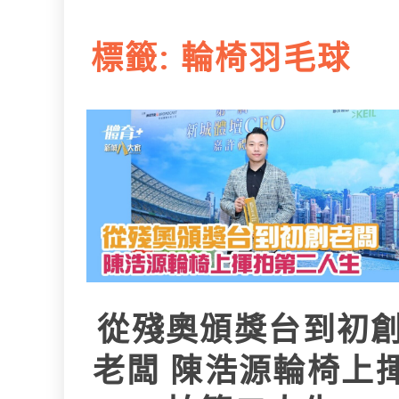
L
e
I
i
r
標籤:
輪椅羽毛球
n
n
k
從殘奧頒獎台到初
老闆 陳浩源輪椅上