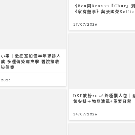
《Ben同Benson『Chu
《家有囍事》與張國榮Selfie
17/07/2026
無小事｜急症室加價半年求診人
成 多種傳染病夾擊 醫院接收
感染個案
/2026
DSE放榜2026終極懶人包｜
氣安排＋物品清單+重要日程
14/07/2026