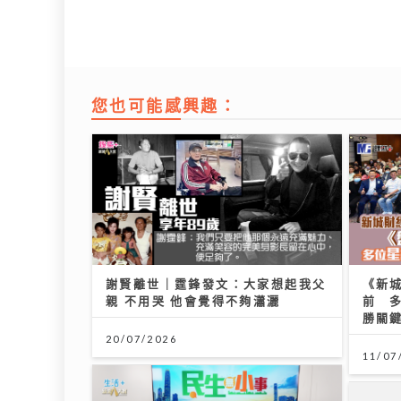
您也可能感興趣：
謝賢離世｜霆鋒發文：大家想起我父
《新城
親 不用哭 他會覺得不夠瀟灑
前 
勝關
20/07/2026
11/07