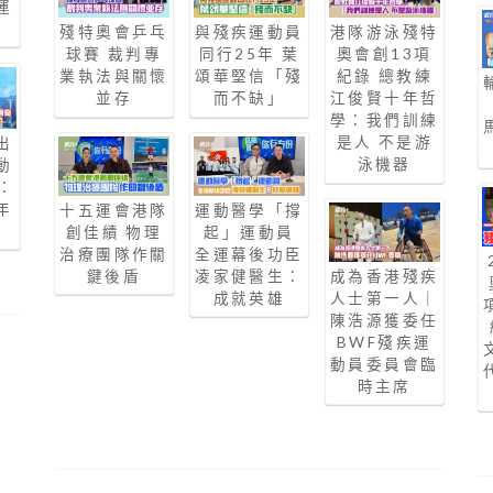
運
殘特奧會乒乓
與殘疾運動員
港隊游泳殘特
球賽 裁判專
同行25年 葉
奧會創13項
業執法與關懷
頌華堅信「殘
紀錄 總教練
並存
而不缺」
江俊賢十年哲
學：我們訓練
是人 不是游
出
泳機器
動
：
年
十五運會港隊
運動醫學「撐
創佳績 物理
起」運動員
治療團隊作關
全運幕後功臣
鍵後盾
凌家健醫生：
成為香港殘疾
成就英雄
人士第一人｜
陳浩源獲委任
BWF殘疾運
動員委員會臨
時主席