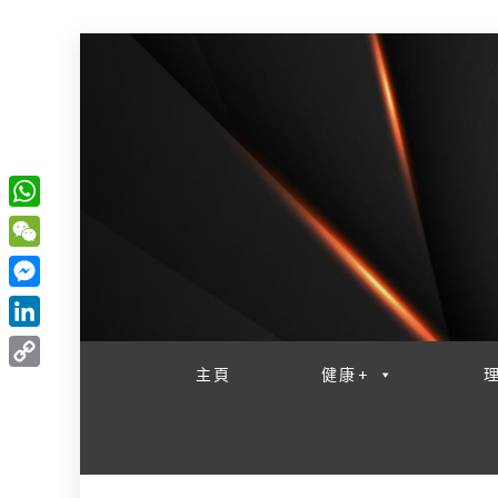
W
一網睇盡 八家大成
h
W
a
e
M
t
C
e
L
s
h
s
i
主頁
健康+
A
C
a
s
n
p
o
t
e
k
p
p
n
e
y
g
d