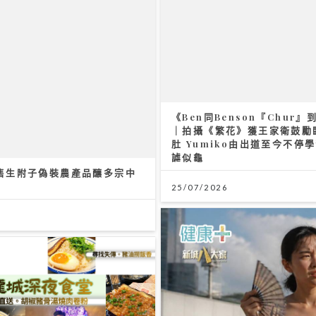
《Ben同Benson『Chur』
｜拍攝《繁花》獲王家衛鼓勵
售生附子偽裝農產品釀多宗中
肚 Yumiko由出道至今不停
謔似龜
25/07/2026