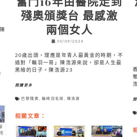
奮鬥16年由醫院走到
殘奧頒獎台 最感激
兩個女人
陳
捉
30/09/2024
20歲出頭，理應是年青人最黃金的時期，不
過對「輪羽一哥」陳浩源來說，卻是人生最
黑暗的日子。陳浩源23
輪
閱讀更多
巴黎殘奧
,
輪椅羽毛球
,
陳浩源
相關文章：
擊
拖