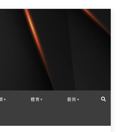
樂+
體育+
藝術+