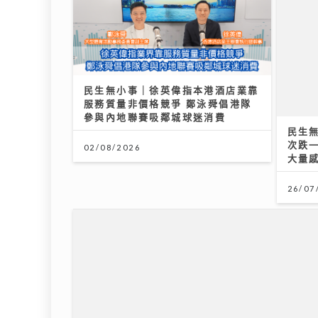
民生無小事｜徐英偉指本港酒店業靠
服務質量非價格競爭 鄭泳舜倡港隊
民生
參與內地聯賽吸鄰城球迷消費
次跌一
大量
02/08/2026
26/07