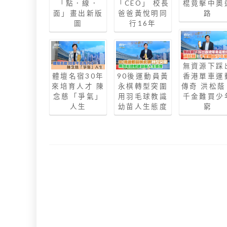
「點．線．
「CEO」 校長
棍竟擊中奧
面」畫出新版
爸爸黃悅明同
路
圖
行16年
無資源下踩
體壇名宿30年
90後運動員黃
香港單車運
來培育人才 陳
永棋轉型突圍
傳奇 洪松蔭
念慈「爭氣」
用羽毛球教識
千金難買少
人生
幼苗人生態度
窮