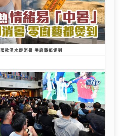
」兩款湯水即消暑 零廚藝都煲到