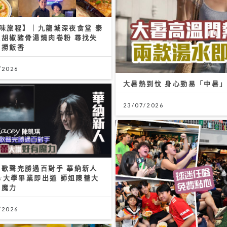
豐味旅程】｜九龍城深夜食堂 泰
送胡椒豬骨湯燒肉卷粉 尋找失
油撈飯香
/2026
大暑熱到忟 身心勁易「中暑
23/07/2026
特歌聲完勝過百對手 華納新人
ey大學畢業即出道 師姐陳蕾大
有魔力
/2026