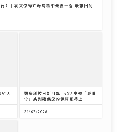
r』到行》｜袁文傑憶亡母病榻中最後一程 最想回到
惡劣天
醫療科技日新月異 AXA安盛「愛唯
守」系列確保您的保障跟得上
24/07/2026