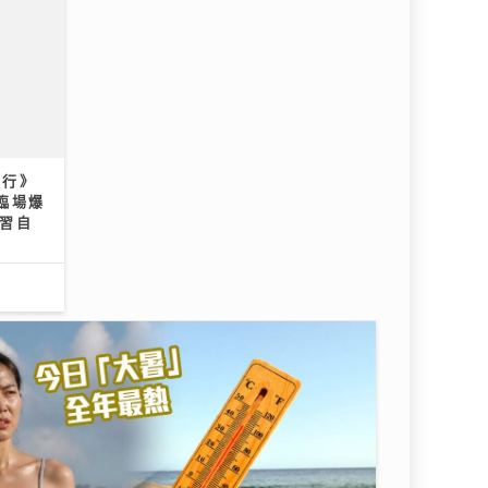
到行》
臨場爆
學習自