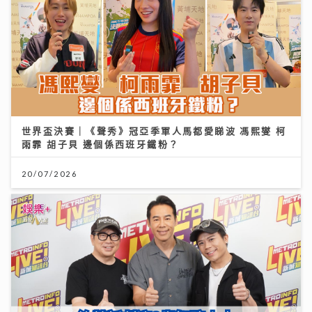
世界盃決賽｜《聲秀》冠亞季軍人馬都愛睇波 馮熙燮 柯
雨霏 胡子貝 邊個係西班牙鐵粉？
20/07/2026