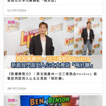
敦煌花百多元騎駱駝「搖到攰」
11/07/2026
《勁爆樂勢力》｜周吉佩廣州一日三場熱血Busking 新
歌放閃甜到入心太太竟說「唔好聽」
28/07/2026