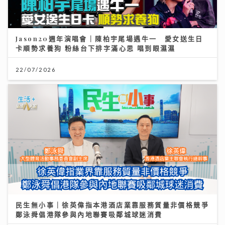
Jason20週年演唱會｜陳柏宇尾場遇牛一 愛女送生日
卡順勢求養狗 粉絲台下排字滿心思 唱到眼濕濕
22/07/2026
民生無小事｜徐英偉指本港酒店業靠服務質量非價格競爭
鄭泳舜倡港隊參與內地聯賽吸鄰城球迷消費