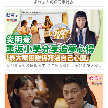
期終加入呢個元素補救
炎明熹重返校園做義工 童年照大公開 : 唔好睇呀大家…