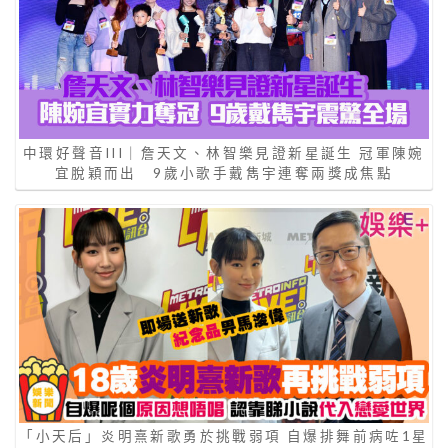
中環好聲音III｜詹天文、林智樂見證新星誕生 冠軍陳婉
宜脫穎而出 9歲小歌手戴雋宇連奪兩獎成焦點
「小天后」炎明熹新歌勇於挑戰弱項 自爆排舞前病咗1星