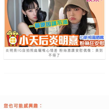
炎明熹IG自拍照扁曬嘴心情差 粉絲激讚安慰偶像：美到
不得了
您也可能感興趣：