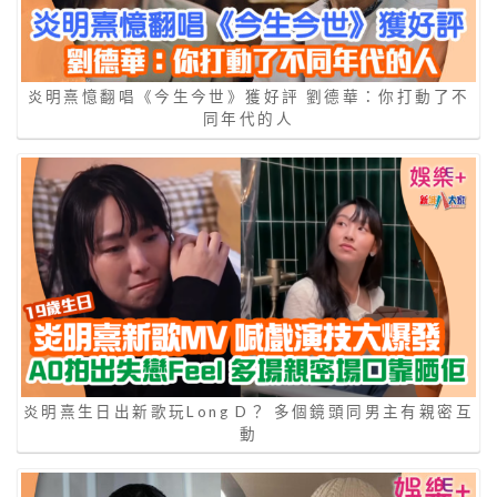
炎明熹憶翻唱《今生今世》獲好評 劉德華：你打動了不
同年代的人
炎明熹生日出新歌玩Long D？ 多個鏡頭同男主有親密互
動