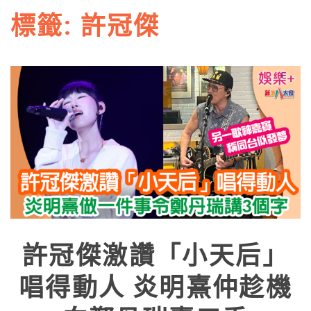
標籤:
許冠傑
許冠傑激讚「小天后」
唱得動人 炎明熹仲趁機