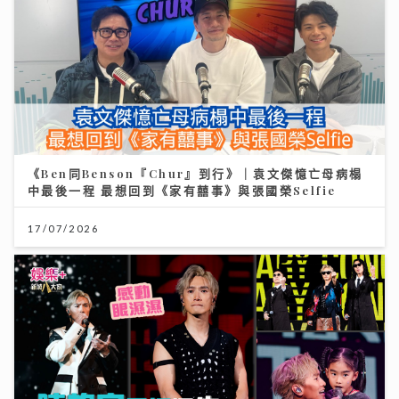
《Ben同Benson『Chur』到行》｜袁文傑憶亡母病榻
中最後一程 最想回到《家有囍事》與張國榮Selfie
17/07/2026