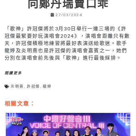
向鄭丹瑞賣口乖
27/03/2024
「歌神」許冠傑將於3月30日舉行一連三場的《許
冠傑最緊要好玩演唱會2024》，演唱會距離只有數
天，許冠傑積極地練習將最好表演送給歌迷。歌手
龍婷及炎明熹也是許冠傑的演唱會嘉賓之一，她們
分別在演唱會前先後與「歌神」進行最後綵排。
閱讀更多
炎明熹
,
許冠傑
,
龍婷
相關文章：