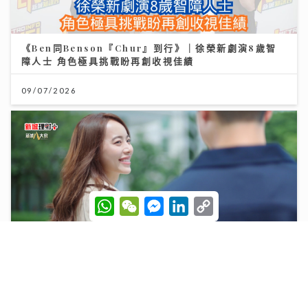
《Ben同Benson『Chur』到行》｜徐榮新劇演8歲智
障人士 角色極具挑戰盼再創收視佳績
09/07/2026
W
W
M
L
C
h
e
e
i
o
a
C
s
n
p
t
h
s
k
y
s
a
e
e
L
A
t
n
d
i
p
g
I
n
AXA安盛「智尊守慧」以保障與支援並行 引領跨境醫
p
e
n
k
療新標準
r