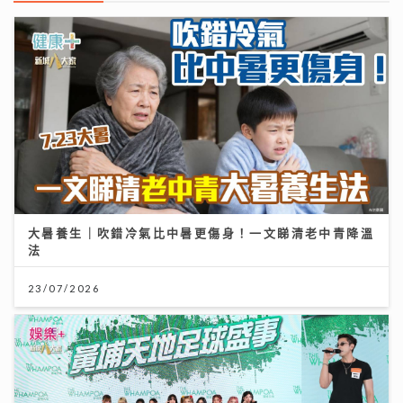
大暑養生｜吹錯冷氣比中暑更傷身！一文睇清老中青降溫
法
23/07/2026