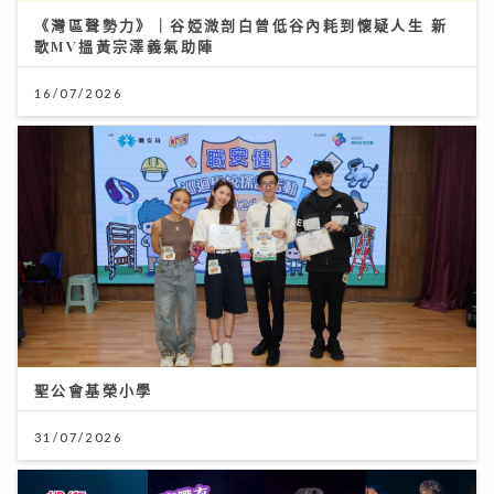
《灣區聲勢力》｜谷婭溦剖白曾低谷內耗到懷疑人生 新
歌MV搵黃宗澤義氣助陣
16/07/2026
聖公會基榮小學
31/07/2026