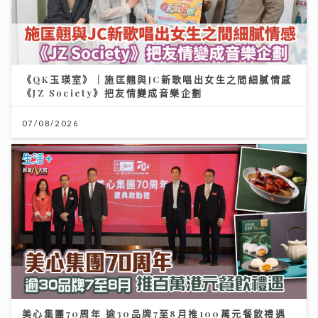
《QK玉瑛室》｜施匡翹與JC新歌唱出女生之間細膩情感
《JZ Society》把友情變成音樂企劃
07/08/2026
美心集團70周年 逾30品牌7至8月推100萬元餐飲禮遇