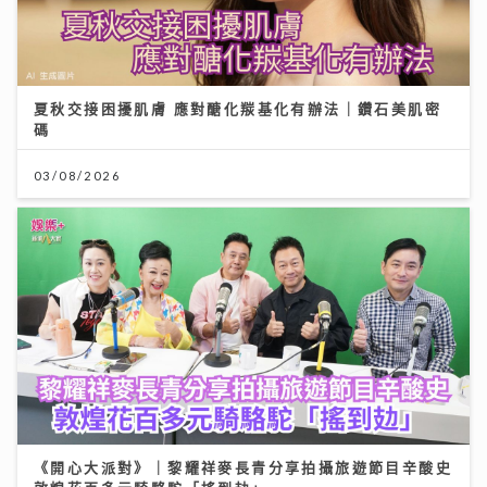
夏秋交接困擾肌膚 應對醣化羰基化有辦法｜鑽石美肌密
碼
03/08/2026
《開心大派對》｜黎耀祥麥長青分享拍攝旅遊節目辛酸史