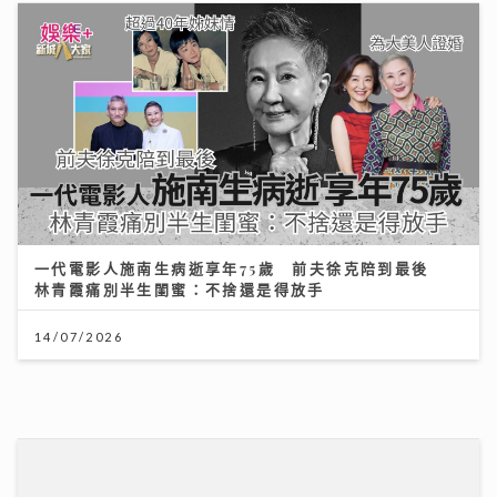
【#豐味旅程】｜尖沙咀iSQUARE南海一號 維港全景的
南洋粵菜體驗 金榜醬煮大蝦與茶燻雞的航海日誌
25/07/2026