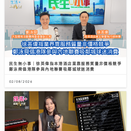
民生無小事｜徐英偉指本港酒店業靠服務質量非價格競爭
鄭泳舜倡港隊參與內地聯賽吸鄰城球迷消費
02/08/2026
灣區聲勢力｜鄧麗欣Stephy新歌《仍留在這裏》奪得今