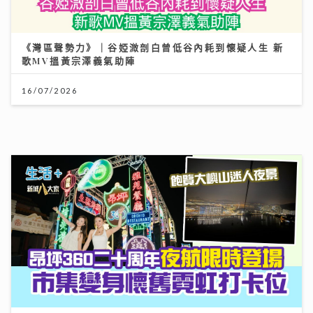
昂坪360二十周年夜航限時登場 市集變身懷舊霓虹打卡
位
25/07/2026
世界盃決賽｜《聲秀》冠亞季軍人馬都愛睇波 馮熙燮 柯
雨霏 胡子貝 邊個係西班牙鐵粉？
20/07/2026