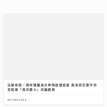
一代電影人施南生病逝享年75歲 前夫徐克陪到最後
林青霞痛別半生閨蜜：不捨還是得放手
14/07/2026
美心月餅｜美心麻辣牛肉、XO醬豬肉月餅、COVA黑芝
麻 全新口味挑戰味蕾 直擊流心奶黃製作
27/07/2026