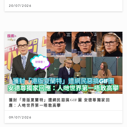
沿途有我｜視林憶蓮為女神飛啟德追星 馬來西亞歌手何
芸妮推「南洋爵士」改編經典
06/08/2026