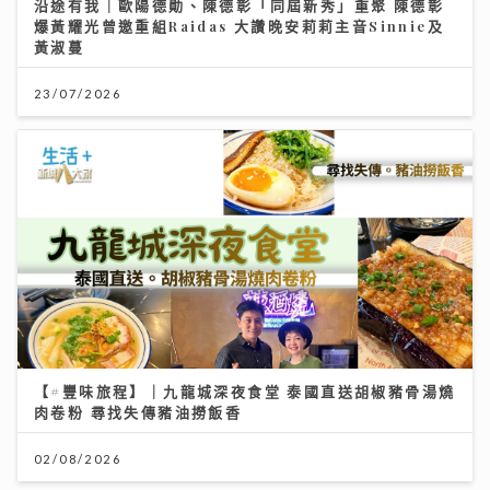
沿途有我｜歐陽德勛、陳德彰「同屆新秀」重聚 陳德彰
爆黃耀光曾邀重組Raidas 大讚晚安莉莉主音Sinnie及
黃淑蔓
23/07/2026
【#豐味旅程】｜九龍城深夜食堂 泰國直送胡椒豬骨湯燒
肉卷粉 尋找失傳豬油撈飯香
02/08/2026