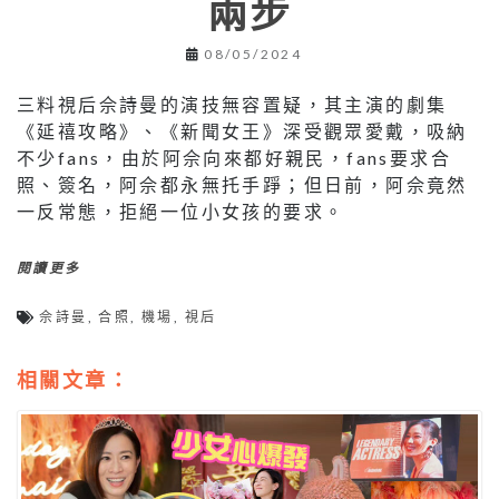
兩步
08/05/2024
三料視后佘詩曼的演技無容置疑，其主演的劇集
《延禧攻略》、《新聞女王》深受觀眾愛戴，吸納
不少fans，由於阿佘向來都好親民，fans要求合
照、簽名，阿佘都永無托手踭；但日前，阿佘竟然
一反常態，拒絕一位小女孩的要求。
閱讀更多
佘詩曼
,
合照
,
機場
,
視后
相關文章：