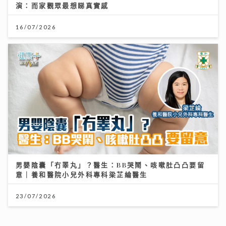
演：而家觀眾最想睇真實感
16/07/2026
男嬰陰囊「冇睪丸」？醫生：BB哭鬧、咳嗽肚凸凸要留
意｜養和醫院小兒外科專科梁芷綸醫生
23/07/2026