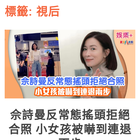
標籤:
視后
佘詩曼反常態搖頭拒絕
合照 小女孩被嚇到連退