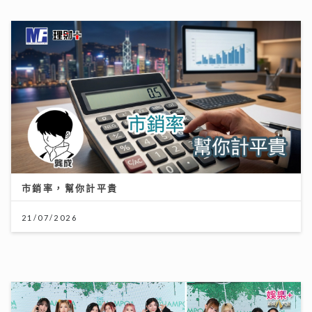
市銷率，幫你計平貴
21/07/2026
世界盃決賽｜Honey Punch x N5自帶睇波「女團法
則」 邊隊咁有眼光All-in西班牙？