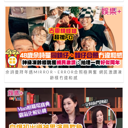
佘詩曼拜年遇MIRROR、ERROR合照極興奮 網民激讚凍
齡樣冇違和感