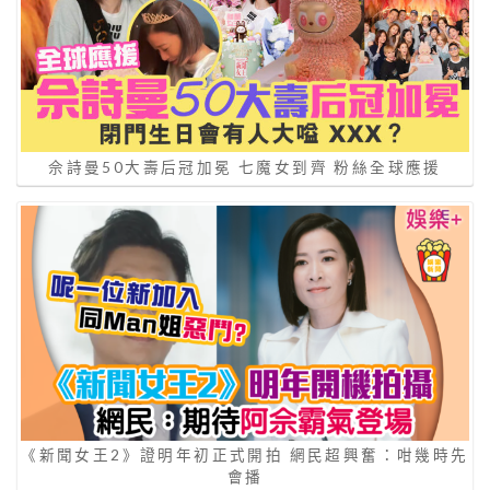
佘詩曼50大壽后冠加冕 七魔女到齊 粉絲全球應援
《新聞女王2》證明年初正式開拍 網民超興奮：咁幾時先
會播