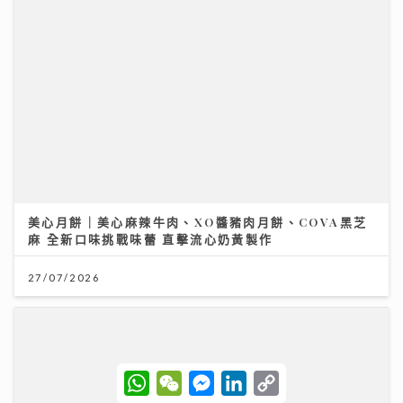
民生無小事｜急症室加價半年求診人次跌一成 多種傳染
病夾擊 醫院接收大量感染個案
26/07/2026
W
W
M
L
C
h
e
e
i
o