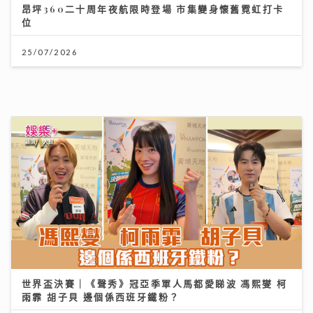
獲封「港版夏蘭特」遭網民惡搞GIF圖 安德尊獨家回
應：人哋世界第一唔敢高攀
09/07/2026