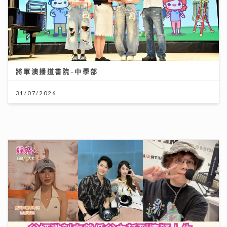
《灣區聲勢力》｜谷婭溦剖白曾低谷內耗到懷疑人生 新
歌MV搵黃宗澤義氣助陣
16/07/2026