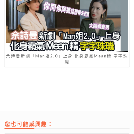
佘詩曼新劇「Man姐2.0」上身 化身霸氣Mean精 字字珠
璣
您也可能感興趣：