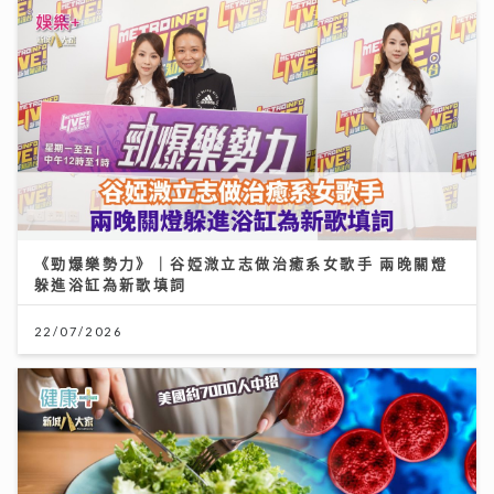
《勁爆樂勢力》｜谷婭溦立志做治癒系女歌手 兩晚關燈
躲進浴缸為新歌填詞
22/07/2026