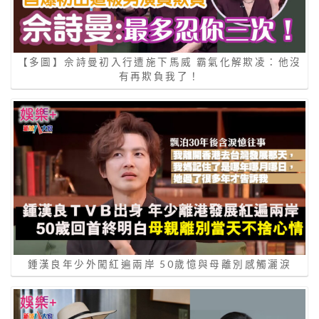
【多圖】佘詩曼初入行遭施下馬威 霸氣化解欺凌：他沒
有再欺負我了！
鍾漢良年少外闖紅遍兩岸 50歲憶與母離別感觸灑淚