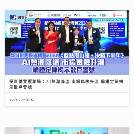
投資博覽壓軸場：AI熱潮降溫 市場風險升溫 輪證定律揭
示散戶警號
12/07/2026