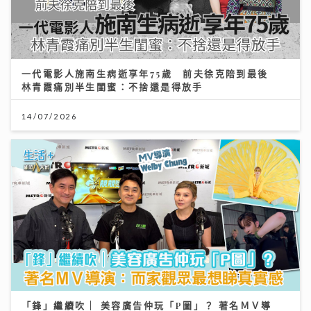
一代電影人施南生病逝享年75歲 前夫徐克陪到最後
林青霞痛別半生閨蜜：不捨還是得放手
14/07/2026
「鋒」繼續吹 | 美容廣告仲玩「P圖」？ 著名ＭＶ導