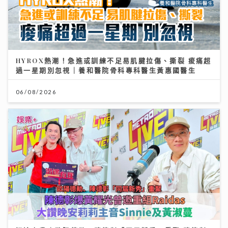
HYROX熱潮！急進或訓練不足易肌腱拉傷、撕裂 痠痛超
過一星期別忽視｜養和醫院骨科專科醫生黃惠國醫生
06/08/2026