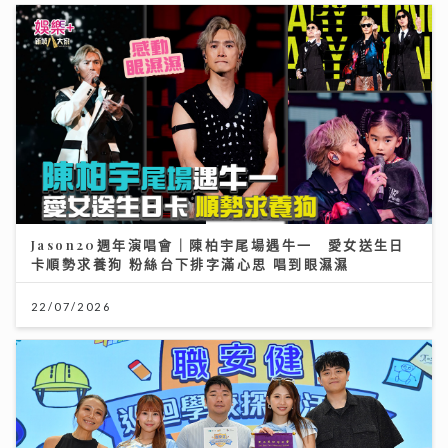
Jason20週年演唱會｜陳柏宇尾場遇牛一 愛女送生日
卡順勢求養狗 粉絲台下排字滿心思 唱到眼濕濕
22/07/2026