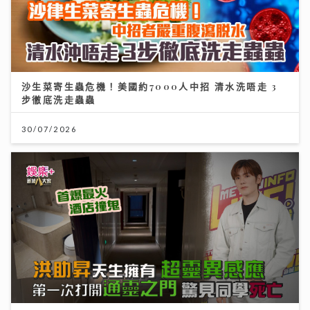
沙生菜寄生蟲危機！美國約7000人中招 清水洗唔走 3
步徹底洗走蟲蟲
30/07/2026